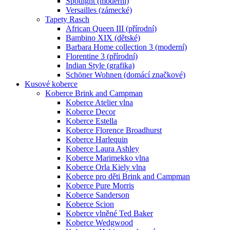
Spotlight (moderní)
Versailles (zámecké)
Tapety Rasch
African Queen III (přírodní)
Bambino XIX (dětské)
Barbara Home collection 3 (moderní)
Florentine 3 (přírodní)
Indian Style (grafika)
Schöner Wohnen (domácí značkové)
Kusové koberce
Koberce Brink and Campman
Koberce Atelier vlna
Koberce Decor
Koberce Estella
Koberce Florence Broadhurst
Koberce Harlequin
Koberce Laura Ashley
Koberce Marimekko vlna
Koberce Orla Kiely vlna
Koberce pro děti Brink and Campman
Koberce Pure Morris
Koberce Sanderson
Koberce Scion
Koberce vlněné Ted Baker
Koberce Wedgwood