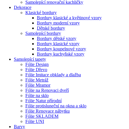
Samolepící renovační kachličky
Dekorace
Klasické bordury
Bordury klasické a květinové vzory
Bordury moderní vzory
Dětské bordury
Samolepící bordury
Bordury dětské vzory
Bordury klasické vzory
Bordury koupelnové vzory
Bordury kuchyňské vzory
Samolepící tapety
Fólie Design
Fólie Dřevo
Fólie Imitace obklady a dlažba
Fólie Metráž
Fólie Mramor
Fólie na Renovaci dveří
Fólie na sklo
Fólie Natur přírodní
Fólie protisluneční na okna a sklo
Fólie Renovace nábytku
Fólie SKLADEM
Fólie UNI
Barvy