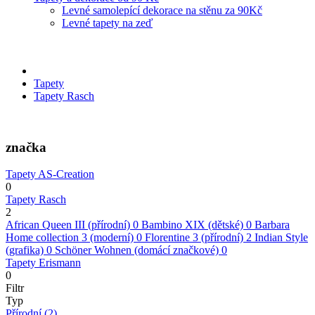
Levné samolepící dekorace na stěnu za 90Kč
Levné tapety na zeď
Tapety
Tapety Rasch
značka
Tapety AS-Creation
0
Tapety Rasch
2
African Queen III (přírodní)
0
Bambino XIX (dětské)
0
Barbara
Home collection 3 (moderní)
0
Florentine 3 (přírodní)
2
Indian Style
(grafika)
0
Schöner Wohnen (domácí značkové)
0
Tapety Erismann
0
Filtr
Typ
Přírodní
(2)