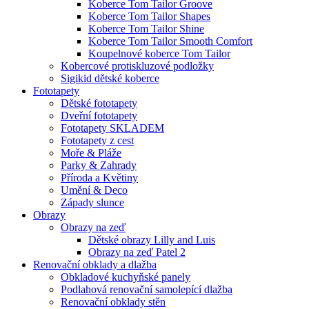
Koberce Tom Tailor Groove
Koberce Tom Tailor Shapes
Koberce Tom Tailor Shine
Koberce Tom Tailor Smooth Comfort
Koupelnové koberce Tom Tailor
Kobercové protiskluzové podložky
Sigikid dětské koberce
Fototapety
Dětské fototapety
Dveřní fototapety
Fototapety SKLADEM
Fototapety z cest
Moře & Pláže
Parky & Zahrady
Příroda a Květiny
Umění & Deco
Západy slunce
Obrazy
Obrazy na zeď
Dětské obrazy Lilly and Luis
Obrazy na zeď Patel 2
Renovační obklady a dlažba
Obkladové kuchyňské panely
Podlahová renovační samolepící dlažba
Renovační obklady stěn