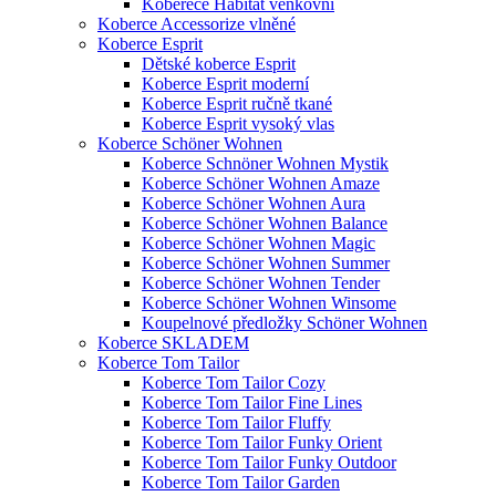
Koberece Habitat venkovní
Koberce Accessorize vlněné
Koberce Esprit
Dětské koberce Esprit
Koberce Esprit moderní
Koberce Esprit ručně tkané
Koberce Esprit vysoký vlas
Koberce Schöner Wohnen
Koberce Schnöner Wohnen Mystik
Koberce Schöner Wohnen Amaze
Koberce Schöner Wohnen Aura
Koberce Schöner Wohnen Balance
Koberce Schöner Wohnen Magic
Koberce Schöner Wohnen Summer
Koberce Schöner Wohnen Tender
Koberce Schöner Wohnen Winsome
Koupelnové předložky Schöner Wohnen
Koberce SKLADEM
Koberce Tom Tailor
Koberce Tom Tailor Cozy
Koberce Tom Tailor Fine Lines
Koberce Tom Tailor Fluffy
Koberce Tom Tailor Funky Orient
Koberce Tom Tailor Funky Outdoor
Koberce Tom Tailor Garden