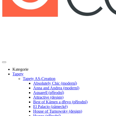
Kategorie
Tapety
Tapety AS-Creation
Absolutely Chic (moderní)
Anna and Andrea (moderní)
Aquarell (přírodní)
Attractive (design)
Best of Kámen a dřevo (přírodní)
El Palacio (zámecké)
House of Turnowsky (design)
Hygge (přírodní)