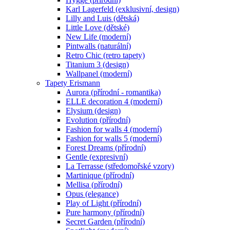
Karl Lagerfeld (exklusivní, design)
Lilly and Luis (dětská)
Little Love (dětské)
New Life (moderní)
Pintwalls (naturální)
Retro Chic (retro tapety)
Titanium 3 (design)
Wallpanel (moderní)
Tapety Erismann
Aurora (přírodní - romantika)
ELLE decoration 4 (moderní)
Elysium (design)
Evolution (přírodní)
Fashion for walls 4 (moderní)
Fashion for walls 5 (moderní)
Forest Dreams (přírodní)
Gentle (expresivní)
La Terrasse (středomořské vzory)
Martinique (přírodní)
Mellisa (přírodní)
Opus (elegance)
Play of Light (přírodní)
Pure harmony (přírodní)
Secret Garden (přírodní)