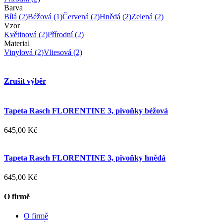
Barva
Bílá
(2)
Béžová
(1)
Červená
(2)
Hnědá
(2)
Zelená
(2)
Vzor
Květinová
(2)
Přírodní
(2)
Material
Vinylová
(2)
Vliesová
(2)
Zrušit výběr
Tapeta Rasch FLORENTINE 3, pivoňky béžová
645,00 Kč
Tapeta Rasch FLORENTINE 3, pivoňky hnědá
645,00 Kč
O firmě
O firmě