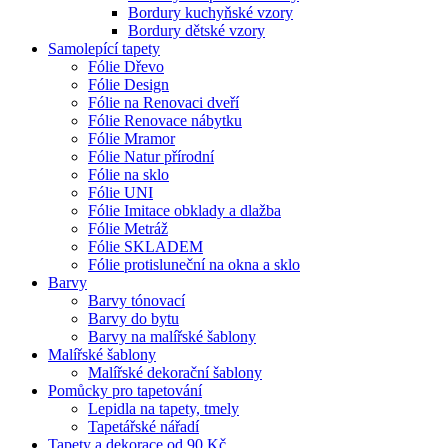
Bordury kuchyňské vzory
Bordury dětské vzory
Samolepící tapety
Fólie Dřevo
Fólie Design
Fólie na Renovaci dveří
Fólie Renovace nábytku
Fólie Mramor
Fólie Natur přírodní
Fólie na sklo
Fólie UNI
Fólie Imitace obklady a dlažba
Fólie Metráž
Fólie SKLADEM
Fólie protisluneční na okna a sklo
Barvy
Barvy tónovací
Barvy do bytu
Barvy na malířské šablony
Malířské šablony
Malířské dekorační šablony
Pomůcky pro tapetování
Lepidla na tapety, tmely
Tapetářské nářadí
Tapety a dekorace od 90 Kč