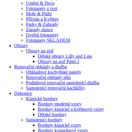
Umění & Deco
Fototapety z cest
Moře & Pláže
Příroda a Květiny
Parky & Zahrady
Západy slunce
Dveřní fototapety
Fototapety SKLADEM
Obrazy
Obrazy na zeď
Dětské obrazy Lilly and Luis
Obrazy na zeď Patel 2
Renovační obklady a dlažba
Obkladové kuchyňské panely
Renovační obklady stěn
Podlahová renovační samolepící dlažba
Samolepící renovační kachličky
Dekorace
Klasické bordury
Bordury moderní vzory
Bordury klasické a květinové vzory
Dětské bordury
Samolepící bordury
Bordury klasické vzory
Bordury koupelnové vzory