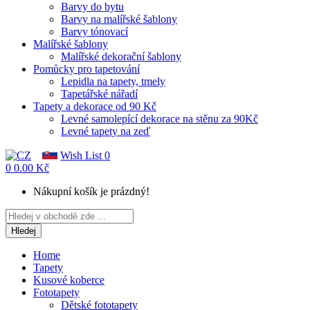
Barvy do bytu
Barvy na malířské šablony
Barvy tónovací
Malířské šablony
Malířské dekorační šablony
Pomůcky pro tapetování
Lepidla na tapety, tmely
Tapetářské nářadí
Tapety a dekorace od 90 Kč
Levné samolepící dekorace na stěnu za 90Kč
Levné tapety na zeď
Wish List
0
0
0.00 Kč
Nákupní košík je prázdný!
Hledej
Home
Tapety
Kusové koberce
Fototapety
Dětské fototapety