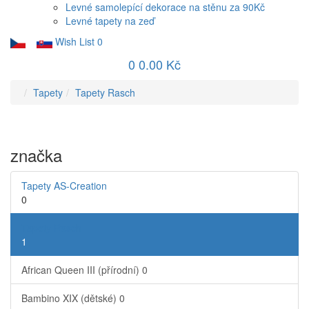
Levné samolepící dekorace na stěnu za 90Kč
Levné tapety na zeď
Wish List
0
0
0.00 Kč
Tapety
Tapety Rasch
značka
Tapety AS-Creation
0
Tapety Rasch
1
African Queen III (přírodní)
0
Bambino XIX (dětské)
0