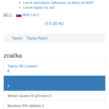
Levné samolepící dekorace na stěnu za 90Kč
Levné tapety na zeď
Wish List
0
0
0.00 Kč
Tapety
Tapety Rasch
značka
Tapety AS-Creation
0
Tapety Rasch
6
African Queen III (přírodní)
0
Bambino XIX (dětské)
0