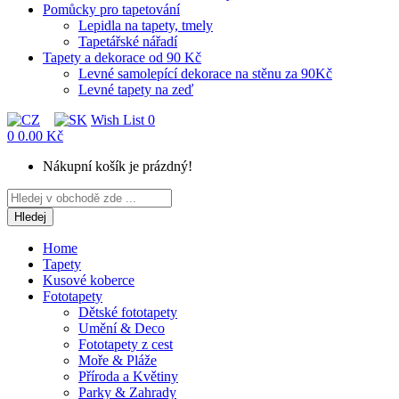
Pomůcky pro tapetování
Lepidla na tapety, tmely
Tapetářské nářadí
Tapety a dekorace od 90 Kč
Levné samolepící dekorace na stěnu za 90Kč
Levné tapety na zeď
Wish List
0
0
0.00 Kč
Nákupní košík je prázdný!
Hledej
Home
Tapety
Kusové koberce
Fototapety
Dětské fototapety
Umění & Deco
Fototapety z cest
Moře & Pláže
Příroda a Květiny
Parky & Zahrady