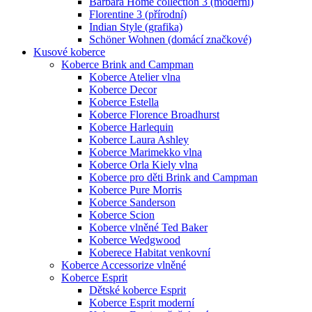
Barbara Home collection 3 (moderní)
Florentine 3 (přírodní)
Indian Style (grafika)
Schöner Wohnen (domácí značkové)
Kusové koberce
Koberce Brink and Campman
Koberce Atelier vlna
Koberce Decor
Koberce Estella
Koberce Florence Broadhurst
Koberce Harlequin
Koberce Laura Ashley
Koberce Marimekko vlna
Koberce Orla Kiely vlna
Koberce pro děti Brink and Campman
Koberce Pure Morris
Koberce Sanderson
Koberce Scion
Koberce vlněné Ted Baker
Koberce Wedgwood
Koberece Habitat venkovní
Koberce Accessorize vlněné
Koberce Esprit
Dětské koberce Esprit
Koberce Esprit moderní