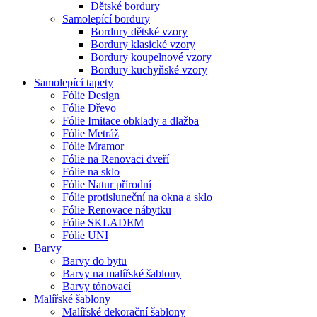
Dětské bordury
Samolepící bordury
Bordury dětské vzory
Bordury klasické vzory
Bordury koupelnové vzory
Bordury kuchyňské vzory
Samolepící tapety
Fólie Design
Fólie Dřevo
Fólie Imitace obklady a dlažba
Fólie Metráž
Fólie Mramor
Fólie na Renovaci dveří
Fólie na sklo
Fólie Natur přírodní
Fólie protisluneční na okna a sklo
Fólie Renovace nábytku
Fólie SKLADEM
Fólie UNI
Barvy
Barvy do bytu
Barvy na malířské šablony
Barvy tónovací
Malířské šablony
Malířské dekorační šablony