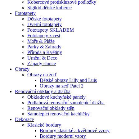
Kobercové protiskluzové podložky
Sigikid dětské koberce
Fototapety
Dětské fototapety
Dveřní fototapety
Fototapety SKLADEM
Fototapety z cest
Moře & Pláže
Parky & Zahrady
Příroda a Květiny
Umění & Deco
Západy slunce
Obrazy
Obrazy na zeď
Dětské obrazy Lilly and Luis
Obrazy na zeď Patel 2
Renovační obklady a dlažba
Obkladové kuchyňské panely
Podlahová renovační samolepící dlažba
Renovační obklady stěn
Samolepící renovační kachličky
Dekorace
Klasické bordury
Bordury klasické a květinové vzory
Bordury moderní vzory