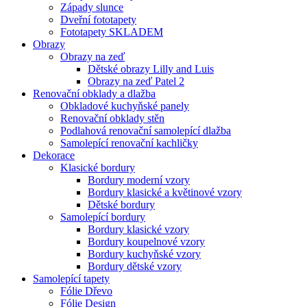
Západy slunce
Dveřní fototapety
Fototapety SKLADEM
Obrazy
Obrazy na zeď
Dětské obrazy Lilly and Luis
Obrazy na zeď Patel 2
Renovační obklady a dlažba
Obkladové kuchyňské panely
Renovační obklady stěn
Podlahová renovační samolepící dlažba
Samolepící renovační kachličky
Dekorace
Klasické bordury
Bordury moderní vzory
Bordury klasické a květinové vzory
Dětské bordury
Samolepící bordury
Bordury klasické vzory
Bordury koupelnové vzory
Bordury kuchyňské vzory
Bordury dětské vzory
Samolepící tapety
Fólie Dřevo
Fólie Design