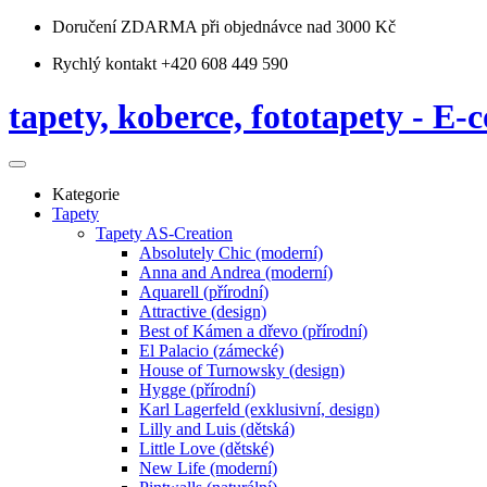
Doručení ZDARMA
při objednávce nad 3000 Kč
Rychlý kontakt +420 608 449 590
tapety, koberce, fototapety - E-c
Kategorie
Tapety
Tapety AS-Creation
Absolutely Chic (moderní)
Anna and Andrea (moderní)
Aquarell (přírodní)
Attractive (design)
Best of Kámen a dřevo (přírodní)
El Palacio (zámecké)
House of Turnowsky (design)
Hygge (přírodní)
Karl Lagerfeld (exklusivní, design)
Lilly and Luis (dětská)
Little Love (dětské)
New Life (moderní)