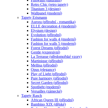
Pintwalls (naturální)
Retro Chic (retro tapety)
Titanium 3 (design)
Wallpanel (moderní)
Tapety Erismann
Aurora (přírodní - romantika)
ELLE decoration 4 (moderní)
Elysium (design)
Evolution (přírodní)
Fashion for walls 4 (moderní)
Fashion for walls 5 (moderní)
Forest Dreams (přírodní)
Gentle (expresivní)
La Terrasse (středomořské vzory)
Martinique (přírodní)
Mellisa (přírodní)
Opus (elegance)
Play of Light (přírodní)
Pure harmony (přírodní)
Secret Garden (přírodní)
Spotlight (moderní)
Versailles (zámecké)
Tapety Rasch
African Queen III (přírodní)
Bambino XIX (dětské)