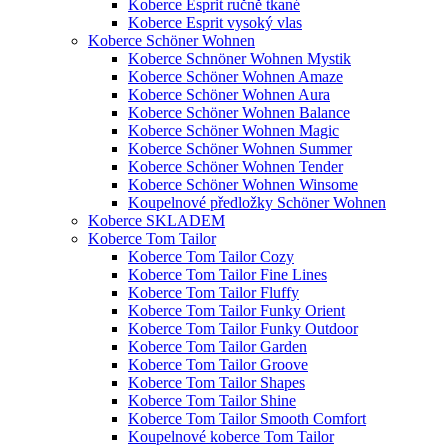
Koberce Esprit ručně tkané
Koberce Esprit vysoký vlas
Koberce Schöner Wohnen
Koberce Schnöner Wohnen Mystik
Koberce Schöner Wohnen Amaze
Koberce Schöner Wohnen Aura
Koberce Schöner Wohnen Balance
Koberce Schöner Wohnen Magic
Koberce Schöner Wohnen Summer
Koberce Schöner Wohnen Tender
Koberce Schöner Wohnen Winsome
Koupelnové předložky Schöner Wohnen
Koberce SKLADEM
Koberce Tom Tailor
Koberce Tom Tailor Cozy
Koberce Tom Tailor Fine Lines
Koberce Tom Tailor Fluffy
Koberce Tom Tailor Funky Orient
Koberce Tom Tailor Funky Outdoor
Koberce Tom Tailor Garden
Koberce Tom Tailor Groove
Koberce Tom Tailor Shapes
Koberce Tom Tailor Shine
Koberce Tom Tailor Smooth Comfort
Koupelnové koberce Tom Tailor