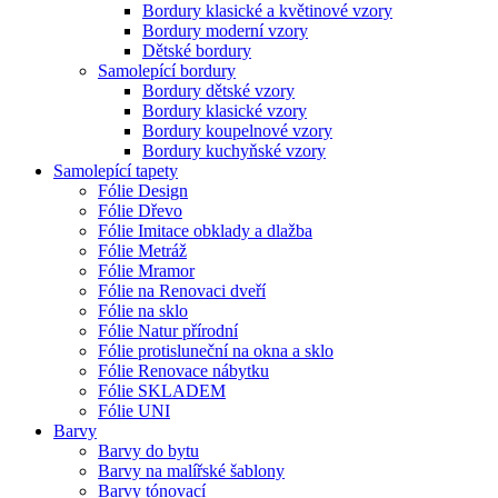
Bordury klasické a květinové vzory
Bordury moderní vzory
Dětské bordury
Samolepící bordury
Bordury dětské vzory
Bordury klasické vzory
Bordury koupelnové vzory
Bordury kuchyňské vzory
Samolepící tapety
Fólie Design
Fólie Dřevo
Fólie Imitace obklady a dlažba
Fólie Metráž
Fólie Mramor
Fólie na Renovaci dveří
Fólie na sklo
Fólie Natur přírodní
Fólie protisluneční na okna a sklo
Fólie Renovace nábytku
Fólie SKLADEM
Fólie UNI
Barvy
Barvy do bytu
Barvy na malířské šablony
Barvy tónovací