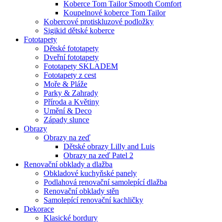
Koberce Tom Tailor Smooth Comfort
Koupelnové koberce Tom Tailor
Kobercové protiskluzové podložky
Sigikid dětské koberce
Fototapety
Dětské fototapety
Dveřní fototapety
Fototapety SKLADEM
Fototapety z cest
Moře & Pláže
Parky & Zahrady
Příroda a Květiny
Umění & Deco
Západy slunce
Obrazy
Obrazy na zeď
Dětské obrazy Lilly and Luis
Obrazy na zeď Patel 2
Renovační obklady a dlažba
Obkladové kuchyňské panely
Podlahová renovační samolepící dlažba
Renovační obklady stěn
Samolepící renovační kachličky
Dekorace
Klasické bordury