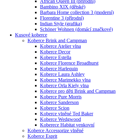
African Queen III (přírodní)
Bambino XIX (dětské)
Barbara Home collection 3 (moderní)
Florentine 3 (přírodní)
Indian Style (grafika)
Schöner Wohnen (domácí značkové)
Kusové koberce
Koberce Brink and Campman
Koberce Atelier vlna
Koberce Decor
Koberce Estella
Koberce Florence Broadhurst
Koberce Harlequin
Koberce Laura Ashley
Koberce Marimekko vlna
Koberce Orla Kiely vlna
Koberce pro děti Brink and Campman
Koberce Pure Morris
Koberce Sanderson
Koberce Scion
Koberce vlněné Ted Baker
Koberce Wedgwood
Koberece Habitat venkovní
Koberce Accessorize vlněné
Koberce Esprit