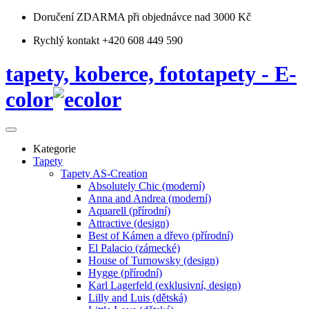
Doručení ZDARMA
při objednávce nad 3000 Kč
Rychlý kontakt +420 608 449 590
tapety, koberce, fototapety - E-
color
Kategorie
Tapety
Tapety AS-Creation
Absolutely Chic (moderní)
Anna and Andrea (moderní)
Aquarell (přírodní)
Attractive (design)
Best of Kámen a dřevo (přírodní)
El Palacio (zámecké)
House of Turnowsky (design)
Hygge (přírodní)
Karl Lagerfeld (exklusivní, design)
Lilly and Luis (dětská)