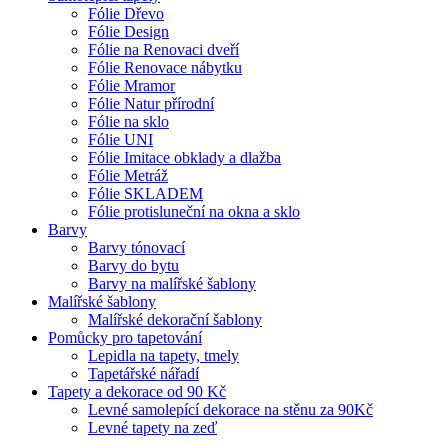
Fólie Dřevo
Fólie Design
Fólie na Renovaci dveří
Fólie Renovace nábytku
Fólie Mramor
Fólie Natur přírodní
Fólie na sklo
Fólie UNI
Fólie Imitace obklady a dlažba
Fólie Metráž
Fólie SKLADEM
Fólie protisluneční na okna a sklo
Barvy
Barvy tónovací
Barvy do bytu
Barvy na malířské šablony
Malířské šablony
Malířské dekorační šablony
Pomůcky pro tapetování
Lepidla na tapety, tmely
Tapetářské nářadí
Tapety a dekorace od 90 Kč
Levné samolepící dekorace na stěnu za 90Kč
Levné tapety na zeď