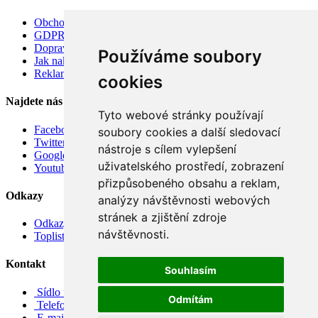
Obchodní podmínky
GDPR
Doprava
Používáme soubory
Jak nakupovat
Reklamace
cookies
Najdete nás
Tyto webové stránky používají
Facebook
soubory cookies a další sledovací
Twitter
nástroje s cílem vylepšení
Google
uživatelského prostředí, zobrazení
Youtube
přizpůsobeného obsahu a reklam,
Odkazy
analýzy návštěvnosti webových
stránek a zjištění zdroje
Odkazy
návštěvnosti.
Toplist
Kontakt
Souhlasím
Sídlo firmy: Boženy Němcové 739/1, Svitavy 568 02, CZ
Odmítám
Telefon: +420 608 449 590
E-mail: info@e-color.cz