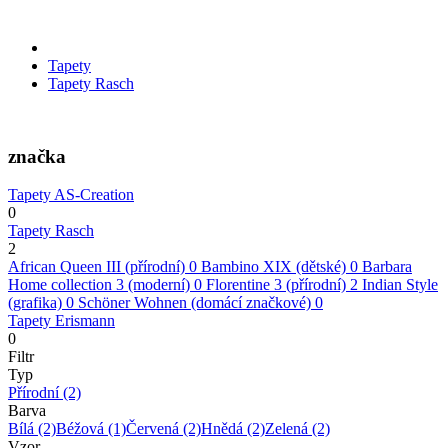
Tapety
Tapety Rasch
značka
Tapety AS-Creation
0
Tapety Rasch
2
African Queen III (přírodní)
0
Bambino XIX (dětské)
0
Barbara
Home collection 3 (moderní)
0
Florentine 3 (přírodní)
2
Indian Style
(grafika)
0
Schöner Wohnen (domácí značkové)
0
Tapety Erismann
0
Filtr
Typ
Přírodní
(2)
Barva
Bílá
(2)
Béžová
(1)
Červená
(2)
Hnědá
(2)
Zelená
(2)
Vzor