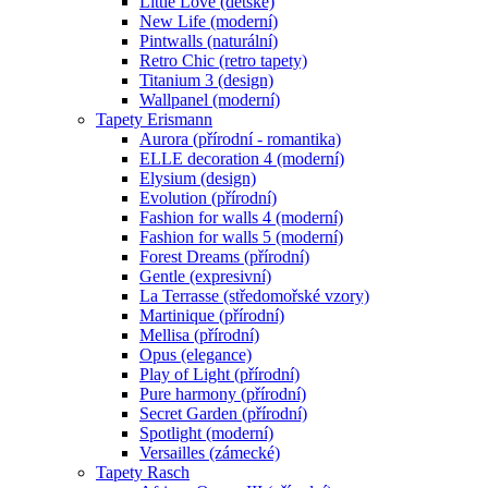
Little Love (dětské)
New Life (moderní)
Pintwalls (naturální)
Retro Chic (retro tapety)
Titanium 3 (design)
Wallpanel (moderní)
Tapety Erismann
Aurora (přírodní - romantika)
ELLE decoration 4 (moderní)
Elysium (design)
Evolution (přírodní)
Fashion for walls 4 (moderní)
Fashion for walls 5 (moderní)
Forest Dreams (přírodní)
Gentle (expresivní)
La Terrasse (středomořské vzory)
Martinique (přírodní)
Mellisa (přírodní)
Opus (elegance)
Play of Light (přírodní)
Pure harmony (přírodní)
Secret Garden (přírodní)
Spotlight (moderní)
Versailles (zámecké)
Tapety Rasch