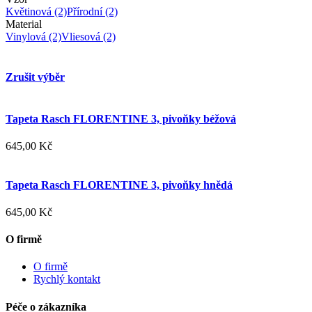
Květinová
(2)
Přírodní
(2)
Material
Vinylová
(2)
Vliesová
(2)
Zrušit výběr
Tapeta Rasch FLORENTINE 3, pivoňky béžová
645,00 Kč
Tapeta Rasch FLORENTINE 3, pivoňky hnědá
645,00 Kč
O firmě
O firmě
Rychlý kontakt
Péče o zákazníka