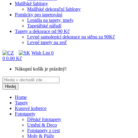
Malířské šablony
Malířské dekorační šablony
Pomůcky pro tapetování
Lepidla na tapety, tmely
Tapetářské nářadí
Tapety a dekorace od 90 Kč
Levné samolepící dekorace na stěnu za 90Kč
Levné tapety na zeď
Wish List
0
0
0.00 Kč
Nákupní košík je prázdný!
Hledej
Home
Tapety
Kusové koberce
Fototapety
Dětské fototapety
Umění & Deco
Fototapety z cest
Moře & Pláže