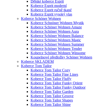
Dětské koberce Esprit
Koberce Esprit moderní
Koberce Esprit ručně tkané
Koberce Esprit vysoký vlas
Koberce Schöner Wohnen
Koberce Schnöner Wohnen Mystik
Koberce Schöner Wohnen Amaze
Koberce Schöner Wohnen Aura
Koberce Schöner Wohnen Balance
Koberce Schöner Wohnen Magic
Koberce Schöner Wohnen Summer
Koberce Schöner Wohnen Tender
Koberce Schöner Wohnen Winsome
Koupelnové předložky Schöner Wohnen
Koberce SKLADEM
Koberce Tom Tailor
Koberce Tom Tailor Cozy
Koberce Tom Tailor Fine Lines
Koberce Tom Tailor Fluffy
Koberce Tom Tailor Funky Orient
Koberce Tom Tailor Funky Outdoor
Koberce Tom Tailor Garden
Koberce Tom Tailor Groove
Koberce Tom Tailor Shapes
Koberce Tom Tailor Shine