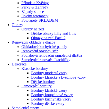
Příroda a Květiny
Parky & Zahrady
Západy slunce
Dveřní fototapety
Fototapety SKLADEM
Obrazy
Obrazy na zeď
Dětské obrazy Lilly and Luis
Obrazy na zeď Patel 2
Renovační obklady a dlažba
Obkladové kuchyňské panely
Renovační obklady stěn
Podlahová renovační samolepící dlažba
Samolepící renovační kachličky
Dekorace
Klasické bordury
Bordury moderní vzory
Bordury klasické a květinové vzory
Dětské bordury
Samolepící bordury
Bordury klasické vzory
Bordury koupelnové vzory
Bordury kuchyňské vzory
Bordury dětské vzory
Samolepící tapety