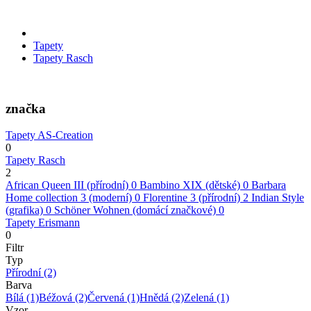
Tapety
Tapety Rasch
značka
Tapety AS-Creation
0
Tapety Rasch
2
African Queen III (přírodní)
0
Bambino XIX (dětské)
0
Barbara
Home collection 3 (moderní)
0
Florentine 3 (přírodní)
2
Indian Style
(grafika)
0
Schöner Wohnen (domácí značkové)
0
Tapety Erismann
0
Filtr
Typ
Přírodní
(2)
Barva
Bílá
(1)
Béžová
(2)
Červená
(1)
Hnědá
(2)
Zelená
(1)
Vzor