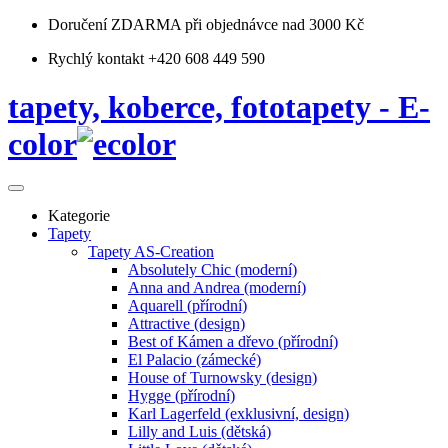
Doručení ZDARMA
při objednávce nad 3000 Kč
Rychlý kontakt +420 608 449 590
tapety, koberce, fototapety - E-
color
Kategorie
Tapety
Tapety AS-Creation
Absolutely Chic (moderní)
Anna and Andrea (moderní)
Aquarell (přírodní)
Attractive (design)
Best of Kámen a dřevo (přírodní)
El Palacio (zámecké)
House of Turnowsky (design)
Hygge (přírodní)
Karl Lagerfeld (exklusivní, design)
Lilly and Luis (dětská)