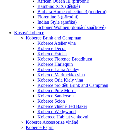
African Queen III (přírodní)
Bambino XIX (dětské)
Barbara Home collection 3 (moderní)
Florentine 3 (přírodní)
Indian Style (grafika)
Schöner Wohnen (domácí značkové)
Kusové koberce
Koberce Brink and Campman
Koberce Atelier vlna
Koberce Decor
Koberce Estella
Koberce Florence Broadhurst
Koberce Harlequin
Koberce Laura Ashley
Koberce Marimekko vlna
Koberce Orla Kiely vlna
Koberce pro děti Brink and Campman
Koberce Pure Morris
Koberce Sanderson
Koberce Scion
Koberce vlněné Ted Baker
Koberce Wedgwood
Koberece Habitat venkovní
Koberce Accessorize vlněné
Koberce Esprit