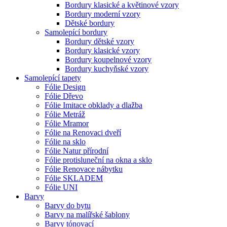
Bordury klasické a květinové vzory
Bordury moderní vzory
Dětské bordury
Samolepící bordury
Bordury dětské vzory
Bordury klasické vzory
Bordury koupelnové vzory
Bordury kuchyňské vzory
Samolepící tapety
Fólie Design
Fólie Dřevo
Fólie Imitace obklady a dlažba
Fólie Metráž
Fólie Mramor
Fólie na Renovaci dveří
Fólie na sklo
Fólie Natur přírodní
Fólie protisluneční na okna a sklo
Fólie Renovace nábytku
Fólie SKLADEM
Fólie UNI
Barvy
Barvy do bytu
Barvy na malířské šablony
Barvy tónovací