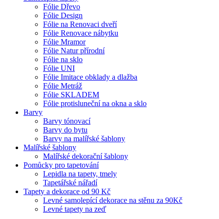
Fólie Dřevo
Fólie Design
Fólie na Renovaci dveří
Fólie Renovace nábytku
Fólie Mramor
Fólie Natur přírodní
Fólie na sklo
Fólie UNI
Fólie Imitace obklady a dlažba
Fólie Metráž
Fólie SKLADEM
Fólie protisluneční na okna a sklo
Barvy
Barvy tónovací
Barvy do bytu
Barvy na malířské šablony
Malířské šablony
Malířské dekorační šablony
Pomůcky pro tapetování
Lepidla na tapety, tmely
Tapetářské nářadí
Tapety a dekorace od 90 Kč
Levné samolepící dekorace na stěnu za 90Kč
Levné tapety na zeď