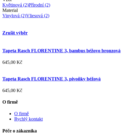
Květinová
(2)
Přírodní
(2)
Material
Vinylová
(2)
Vliesová
(2)
Zrušit výběr
Tapeta Rasch FLORENTINE 3, bambus béžovo bronzová
645,00 Kč
Tapeta Rasch FLORENTINE 3, pivoňky béžová
645,00 Kč
O firmě
O firmě
Rychlý kontakt
Péče o zákazníka