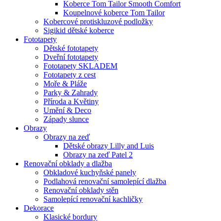
Koberce Tom Tailor Smooth Comfort
Koupelnové koberce Tom Tailor
Kobercové protiskluzové podložky
Sigikid dětské koberce
Fototapety
Dětské fototapety
Dveřní fototapety
Fototapety SKLADEM
Fototapety z cest
Moře & Pláže
Parky & Zahrady
Příroda a Květiny
Umění & Deco
Západy slunce
Obrazy
Obrazy na zeď
Dětské obrazy Lilly and Luis
Obrazy na zeď Patel 2
Renovační obklady a dlažba
Obkladové kuchyňské panely
Podlahová renovační samolepící dlažba
Renovační obklady stěn
Samolepící renovační kachličky
Dekorace
Klasické bordury