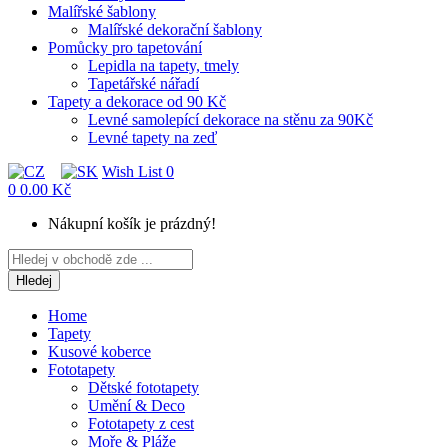
Malířské šablony
Malířské dekorační šablony
Pomůcky pro tapetování
Lepidla na tapety, tmely
Tapetářské nářadí
Tapety a dekorace od 90 Kč
Levné samolepící dekorace na stěnu za 90Kč
Levné tapety na zeď
Wish List
0
0
0.00 Kč
Nákupní košík je prázdný!
Hledej
Home
Tapety
Kusové koberce
Fototapety
Dětské fototapety
Umění & Deco
Fototapety z cest
Moře & Pláže