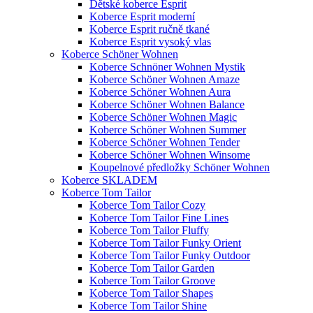
Dětské koberce Esprit
Koberce Esprit moderní
Koberce Esprit ručně tkané
Koberce Esprit vysoký vlas
Koberce Schöner Wohnen
Koberce Schnöner Wohnen Mystik
Koberce Schöner Wohnen Amaze
Koberce Schöner Wohnen Aura
Koberce Schöner Wohnen Balance
Koberce Schöner Wohnen Magic
Koberce Schöner Wohnen Summer
Koberce Schöner Wohnen Tender
Koberce Schöner Wohnen Winsome
Koupelnové předložky Schöner Wohnen
Koberce SKLADEM
Koberce Tom Tailor
Koberce Tom Tailor Cozy
Koberce Tom Tailor Fine Lines
Koberce Tom Tailor Fluffy
Koberce Tom Tailor Funky Orient
Koberce Tom Tailor Funky Outdoor
Koberce Tom Tailor Garden
Koberce Tom Tailor Groove
Koberce Tom Tailor Shapes
Koberce Tom Tailor Shine