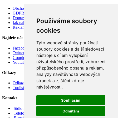
Obchodní podmínky
GDPR
Doprava
Používáme soubory
Jak nakupovat
Reklamace
cookies
Najdete nás
Tyto webové stránky používají
Facebook
soubory cookies a další sledovací
Twitter
nástroje s cílem vylepšení
Google
uživatelského prostředí, zobrazení
Youtube
přizpůsobeného obsahu a reklam,
Odkazy
analýzy návštěvnosti webových
stránek a zjištění zdroje
Odkazy
návštěvnosti.
Toplist
Kontakt
Souhlasím
Sídlo firmy: Boženy Němcové 739/1, Svitavy 568 02, CZ
Odmítám
Telefon: +420 608 449 590
E-mail: info@e-color.cz