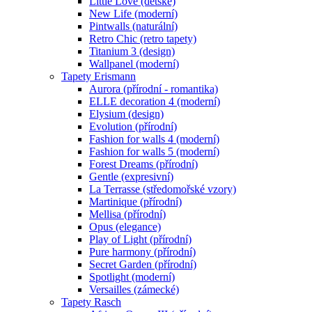
Little Love (dětské)
New Life (moderní)
Pintwalls (naturální)
Retro Chic (retro tapety)
Titanium 3 (design)
Wallpanel (moderní)
Tapety Erismann
Aurora (přírodní - romantika)
ELLE decoration 4 (moderní)
Elysium (design)
Evolution (přírodní)
Fashion for walls 4 (moderní)
Fashion for walls 5 (moderní)
Forest Dreams (přírodní)
Gentle (expresivní)
La Terrasse (středomořské vzory)
Martinique (přírodní)
Mellisa (přírodní)
Opus (elegance)
Play of Light (přírodní)
Pure harmony (přírodní)
Secret Garden (přírodní)
Spotlight (moderní)
Versailles (zámecké)
Tapety Rasch