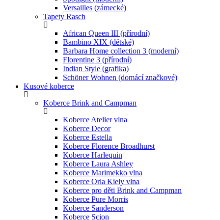
Versailles (zámecké)
Tapety Rasch
African Queen III (přírodní)
Bambino XIX (dětské)
Barbara Home collection 3 (moderní)
Florentine 3 (přírodní)
Indian Style (grafika)
Schöner Wohnen (domácí značkové)
Kusové koberce
Koberce Brink and Campman
Koberce Atelier vlna
Koberce Decor
Koberce Estella
Koberce Florence Broadhurst
Koberce Harlequin
Koberce Laura Ashley
Koberce Marimekko vlna
Koberce Orla Kiely vlna
Koberce pro děti Brink and Campman
Koberce Pure Morris
Koberce Sanderson
Koberce Scion