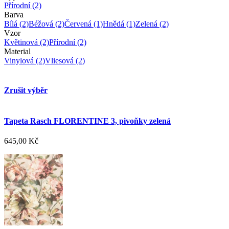
Přírodní
(2)
Barva
Bílá
(2)
Béžová
(2)
Červená
(1)
Hnědá
(1)
Zelená
(2)
Vzor
Květinová
(2)
Přírodní
(2)
Material
Vinylová
(2)
Vliesová
(2)
Zrušit výběr
Tapeta Rasch FLORENTINE 3, pivoňky zelená
645,00 Kč