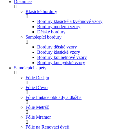
Dekorace
Klasické bordury
Bordury klasické a květinové vzory
Bordury moderní vzory
Dětské bordury
Samolepící bordury
Bordury dětské vzory
Bordury klasické vzory
Bordury koupelnové vzory
Bordury kuchyňské vzory
Samolepící tapety
Fólie Design
Fólie Dřevo
Fólie Imitace obklady a dlažba
Fólie Metráž
Fólie Mramor
Fólie na Renovaci dveří