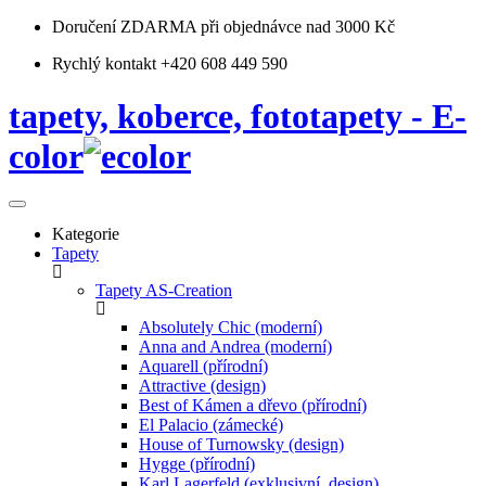
Doručení ZDARMA
při objednávce nad 3000 Kč
Rychlý kontakt +420 608 449 590
tapety, koberce, fototapety - E-
color
Kategorie
Tapety
Tapety AS-Creation
Absolutely Chic (moderní)
Anna and Andrea (moderní)
Aquarell (přírodní)
Attractive (design)
Best of Kámen a dřevo (přírodní)
El Palacio (zámecké)
House of Turnowsky (design)
Hygge (přírodní)
Karl Lagerfeld (exklusivní, design)