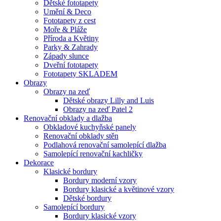
Dětské fototapety
Umění & Deco
Fototapety z cest
Moře & Pláže
Příroda a Květiny
Parky & Zahrady
Západy slunce
Dveřní fototapety
Fototapety SKLADEM
Obrazy
Obrazy na zeď
Dětské obrazy Lilly and Luis
Obrazy na zeď Patel 2
Renovační obklady a dlažba
Obkladové kuchyňské panely
Renovační obklady stěn
Podlahová renovační samolepící dlažba
Samolepící renovační kachličky
Dekorace
Klasické bordury
Bordury moderní vzory
Bordury klasické a květinové vzory
Dětské bordury
Samolepící bordury
Bordury klasické vzory