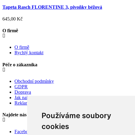
Tapeta Rasch FLORENTINE 3, pivoňky béžová
645,00 Kč
O firmě
O firmě
Rychlý kontakt
Péče o zákazníka
Obchodní podmínky
GDPR
Doprava
Jak nakupovat
Reklamace
Používáme soubory
Najdete nás
cookies
Facebook