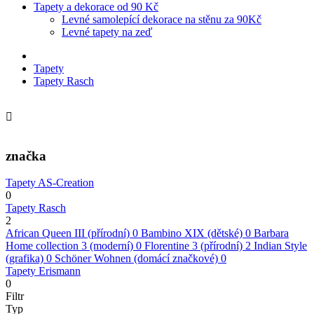
Tapety a dekorace od 90 Kč
Levné samolepící dekorace na stěnu za 90Kč
Levné tapety na zeď
Tapety
Tapety Rasch
značka
Tapety AS-Creation
0
Tapety Rasch
2
African Queen III (přírodní)
0
Bambino XIX (dětské)
0
Barbara
Home collection 3 (moderní)
0
Florentine 3 (přírodní)
2
Indian Style
(grafika)
0
Schöner Wohnen (domácí značkové)
0
Tapety Erismann
0
Filtr
Typ