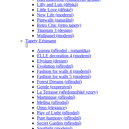
Lilly and Luis (dětská)
Little Love (dětské)
New Life (moderní)
Pintwalls (naturální)
Retro Chic (retro tapety)
Titanium 3 (design)
Wallpanel (moderní)
Tapety Erismann
Aurora (přírodní - romantika)
ELLE decoration 4 (moderní)
Elysium (design)
Evolution (přírodní)
Fashion for walls 4 (moderní)
Fashion for walls 5 (moderní)
Forest Dreams (přírodní)
Gentle (expresivní)
La Terrasse (středomořské vzory)
Martinique (přírodní)
Mellisa (přírodní)
Opus (elegance)
Play of Light (přírodní)
Pure harmony (přírodní)
Secret Garden (přírodní)
Spotlight (moderní)