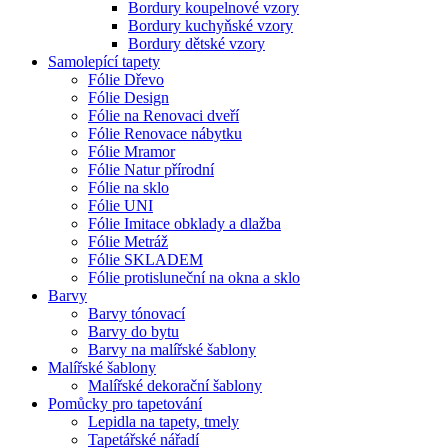
Bordury koupelnové vzory
Bordury kuchyňské vzory
Bordury dětské vzory
Samolepící tapety
Fólie Dřevo
Fólie Design
Fólie na Renovaci dveří
Fólie Renovace nábytku
Fólie Mramor
Fólie Natur přírodní
Fólie na sklo
Fólie UNI
Fólie Imitace obklady a dlažba
Fólie Metráž
Fólie SKLADEM
Fólie protisluneční na okna a sklo
Barvy
Barvy tónovací
Barvy do bytu
Barvy na malířské šablony
Malířské šablony
Malířské dekorační šablony
Pomůcky pro tapetování
Lepidla na tapety, tmely
Tapetářské nářadí