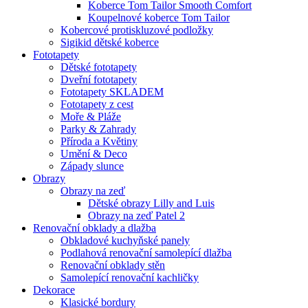
Koberce Tom Tailor Smooth Comfort
Koupelnové koberce Tom Tailor
Kobercové protiskluzové podložky
Sigikid dětské koberce
Fototapety
Dětské fototapety
Dveřní fototapety
Fototapety SKLADEM
Fototapety z cest
Moře & Pláže
Parky & Zahrady
Příroda a Květiny
Umění & Deco
Západy slunce
Obrazy
Obrazy na zeď
Dětské obrazy Lilly and Luis
Obrazy na zeď Patel 2
Renovační obklady a dlažba
Obkladové kuchyňské panely
Podlahová renovační samolepící dlažba
Renovační obklady stěn
Samolepící renovační kachličky
Dekorace
Klasické bordury