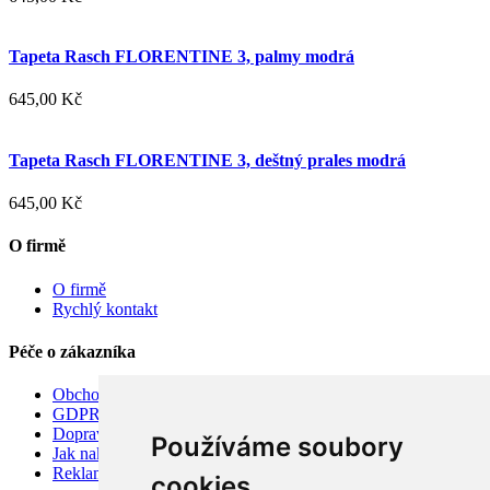
Tapeta Rasch FLORENTINE 3, palmy modrá
645,00 Kč
Tapeta Rasch FLORENTINE 3, deštný prales modrá
645,00 Kč
O firmě
O firmě
Rychlý kontakt
Péče o zákazníka
Obchodní podmínky
GDPR
Doprava
Používáme soubory
Jak nakupovat
Reklamace
cookies