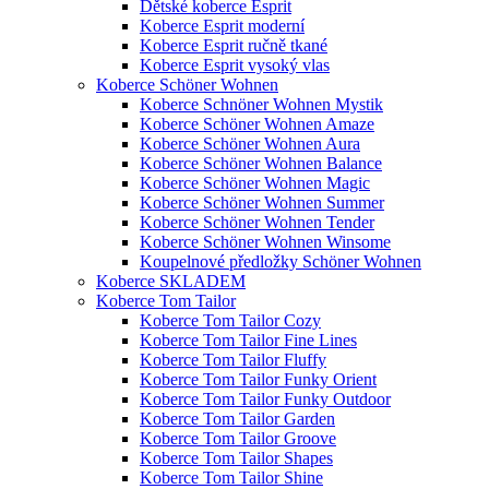
Dětské koberce Esprit
Koberce Esprit moderní
Koberce Esprit ručně tkané
Koberce Esprit vysoký vlas
Koberce Schöner Wohnen
Koberce Schnöner Wohnen Mystik
Koberce Schöner Wohnen Amaze
Koberce Schöner Wohnen Aura
Koberce Schöner Wohnen Balance
Koberce Schöner Wohnen Magic
Koberce Schöner Wohnen Summer
Koberce Schöner Wohnen Tender
Koberce Schöner Wohnen Winsome
Koupelnové předložky Schöner Wohnen
Koberce SKLADEM
Koberce Tom Tailor
Koberce Tom Tailor Cozy
Koberce Tom Tailor Fine Lines
Koberce Tom Tailor Fluffy
Koberce Tom Tailor Funky Orient
Koberce Tom Tailor Funky Outdoor
Koberce Tom Tailor Garden
Koberce Tom Tailor Groove
Koberce Tom Tailor Shapes
Koberce Tom Tailor Shine