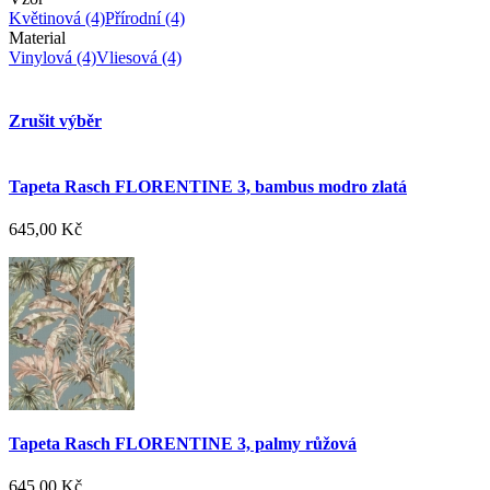
Květinová
(4)
Přírodní
(4)
Material
Vinylová
(4)
Vliesová
(4)
Zrušit výběr
Tapeta Rasch FLORENTINE 3, bambus modro zlatá
645,00 Kč
Tapeta Rasch FLORENTINE 3, palmy růžová
645,00 Kč