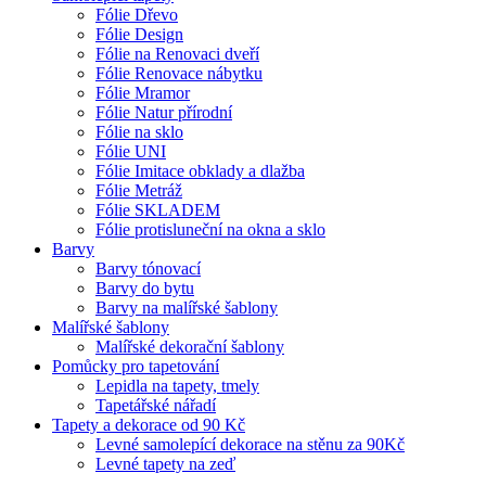
Fólie Dřevo
Fólie Design
Fólie na Renovaci dveří
Fólie Renovace nábytku
Fólie Mramor
Fólie Natur přírodní
Fólie na sklo
Fólie UNI
Fólie Imitace obklady a dlažba
Fólie Metráž
Fólie SKLADEM
Fólie protisluneční na okna a sklo
Barvy
Barvy tónovací
Barvy do bytu
Barvy na malířské šablony
Malířské šablony
Malířské dekorační šablony
Pomůcky pro tapetování
Lepidla na tapety, tmely
Tapetářské nářadí
Tapety a dekorace od 90 Kč
Levné samolepící dekorace na stěnu za 90Kč
Levné tapety na zeď