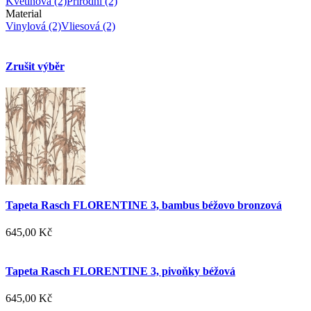
Květinová
(2)
Přírodní
(2)
Material
Vinylová
(2)
Vliesová
(2)
Zrušit výběr
Tapeta Rasch FLORENTINE 3, bambus béžovo bronzová
645,00 Kč
Tapeta Rasch FLORENTINE 3, pivoňky béžová
645,00 Kč