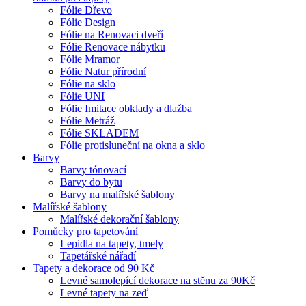
Fólie Dřevo
Fólie Design
Fólie na Renovaci dveří
Fólie Renovace nábytku
Fólie Mramor
Fólie Natur přírodní
Fólie na sklo
Fólie UNI
Fólie Imitace obklady a dlažba
Fólie Metráž
Fólie SKLADEM
Fólie protisluneční na okna a sklo
Barvy
Barvy tónovací
Barvy do bytu
Barvy na malířské šablony
Malířské šablony
Malířské dekorační šablony
Pomůcky pro tapetování
Lepidla na tapety, tmely
Tapetářské nářadí
Tapety a dekorace od 90 Kč
Levné samolepící dekorace na stěnu za 90Kč
Levné tapety na zeď