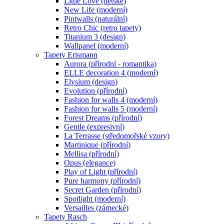
Little Love (dětské)
New Life (moderní)
Pintwalls (naturální)
Retro Chic (retro tapety)
Titanium 3 (design)
Wallpanel (moderní)
Tapety Erismann
Aurora (přírodní - romantika)
ELLE decoration 4 (moderní)
Elysium (design)
Evolution (přírodní)
Fashion for walls 4 (moderní)
Fashion for walls 5 (moderní)
Forest Dreams (přírodní)
Gentle (expresivní)
La Terrasse (středomořské vzory)
Martinique (přírodní)
Mellisa (přírodní)
Opus (elegance)
Play of Light (přírodní)
Pure harmony (přírodní)
Secret Garden (přírodní)
Spotlight (moderní)
Versailles (zámecké)
Tapety Rasch