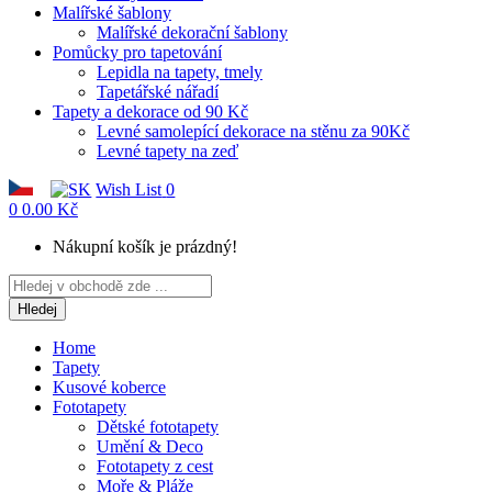
Malířské šablony
Malířské dekorační šablony
Pomůcky pro tapetování
Lepidla na tapety, tmely
Tapetářské nářadí
Tapety a dekorace od 90 Kč
Levné samolepící dekorace na stěnu za 90Kč
Levné tapety na zeď
Wish List
0
0
0.00 Kč
Nákupní košík je prázdný!
Hledej
Home
Tapety
Kusové koberce
Fototapety
Dětské fototapety
Umění & Deco
Fototapety z cest
Moře & Pláže