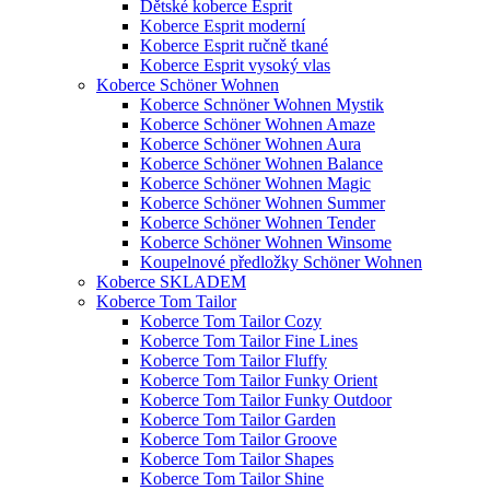
Dětské koberce Esprit
Koberce Esprit moderní
Koberce Esprit ručně tkané
Koberce Esprit vysoký vlas
Koberce Schöner Wohnen
Koberce Schnöner Wohnen Mystik
Koberce Schöner Wohnen Amaze
Koberce Schöner Wohnen Aura
Koberce Schöner Wohnen Balance
Koberce Schöner Wohnen Magic
Koberce Schöner Wohnen Summer
Koberce Schöner Wohnen Tender
Koberce Schöner Wohnen Winsome
Koupelnové předložky Schöner Wohnen
Koberce SKLADEM
Koberce Tom Tailor
Koberce Tom Tailor Cozy
Koberce Tom Tailor Fine Lines
Koberce Tom Tailor Fluffy
Koberce Tom Tailor Funky Orient
Koberce Tom Tailor Funky Outdoor
Koberce Tom Tailor Garden
Koberce Tom Tailor Groove
Koberce Tom Tailor Shapes
Koberce Tom Tailor Shine