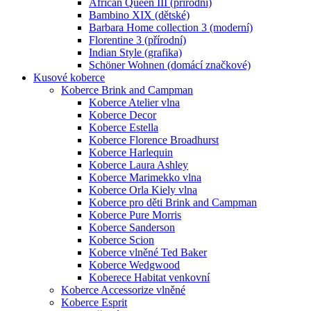
African Queen III (přírodní)
Bambino XIX (dětské)
Barbara Home collection 3 (moderní)
Florentine 3 (přírodní)
Indian Style (grafika)
Schöner Wohnen (domácí značkové)
Kusové koberce
Koberce Brink and Campman
Koberce Atelier vlna
Koberce Decor
Koberce Estella
Koberce Florence Broadhurst
Koberce Harlequin
Koberce Laura Ashley
Koberce Marimekko vlna
Koberce Orla Kiely vlna
Koberce pro děti Brink and Campman
Koberce Pure Morris
Koberce Sanderson
Koberce Scion
Koberce vlněné Ted Baker
Koberce Wedgwood
Koberece Habitat venkovní
Koberce Accessorize vlněné
Koberce Esprit