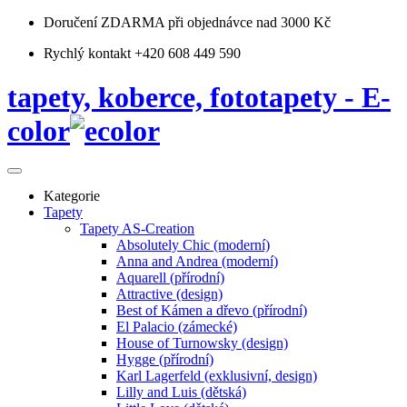
Doručení ZDARMA
při objednávce nad 3000 Kč
Rychlý kontakt +420 608 449 590
tapety, koberce, fototapety - E-
color
Kategorie
Tapety
Tapety AS-Creation
Absolutely Chic (moderní)
Anna and Andrea (moderní)
Aquarell (přírodní)
Attractive (design)
Best of Kámen a dřevo (přírodní)
El Palacio (zámecké)
House of Turnowsky (design)
Hygge (přírodní)
Karl Lagerfeld (exklusivní, design)
Lilly and Luis (dětská)