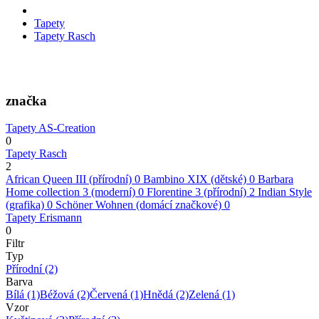
Tapety
Tapety Rasch
značka
Tapety AS-Creation
0
Tapety Rasch
2
African Queen III (přírodní)
0
Bambino XIX (dětské)
0
Barbara
Home collection 3 (moderní)
0
Florentine 3 (přírodní)
2
Indian Style
(grafika)
0
Schöner Wohnen (domácí značkové)
0
Tapety Erismann
0
Filtr
Typ
Přírodní
(2)
Barva
Bílá
(1)
Béžová
(2)
Červená
(1)
Hnědá
(2)
Zelená
(1)
Vzor