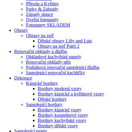
Příroda a Květiny
Parky & Zahrady
Západy slunce
Dveřní fototapety
Fototapety SKLADEM
Obrazy
Obrazy na zeď
Dětské obrazy Lilly and Luis
Obrazy na zeď Patel 2
Renovační obklady a dlažba
Obkladové kuchyňské panely
Renovační obklady stěn
Podlahová renovační samolepící dlažba
Samolepící renovační kachličky
Dekorace
Klasické bordury
Bordury moderní vzory
Bordury klasické a květinové vzory
Dětské bordury
Samolepící bordury
Bordury klasické vzory
Bordury koupelnové vzory
Bordury kuchyňské vzory
Bordury dětské vzory
Samolepící tapety