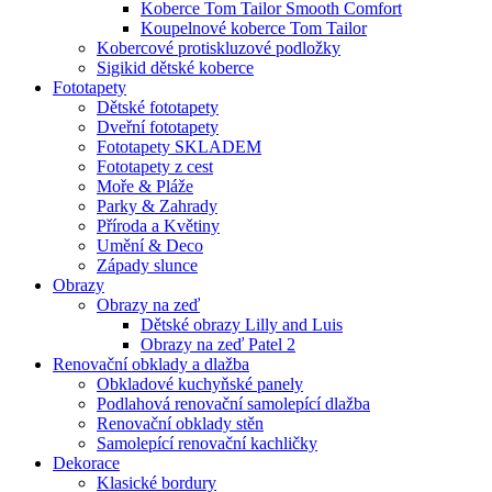
Koberce Tom Tailor Smooth Comfort
Koupelnové koberce Tom Tailor
Kobercové protiskluzové podložky
Sigikid dětské koberce
Fototapety
Dětské fototapety
Dveřní fototapety
Fototapety SKLADEM
Fototapety z cest
Moře & Pláže
Parky & Zahrady
Příroda a Květiny
Umění & Deco
Západy slunce
Obrazy
Obrazy na zeď
Dětské obrazy Lilly and Luis
Obrazy na zeď Patel 2
Renovační obklady a dlažba
Obkladové kuchyňské panely
Podlahová renovační samolepící dlažba
Renovační obklady stěn
Samolepící renovační kachličky
Dekorace
Klasické bordury