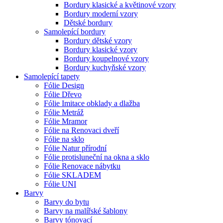
Bordury klasické a květinové vzory
Bordury moderní vzory
Dětské bordury
Samolepící bordury
Bordury dětské vzory
Bordury klasické vzory
Bordury koupelnové vzory
Bordury kuchyňské vzory
Samolepící tapety
Fólie Design
Fólie Dřevo
Fólie Imitace obklady a dlažba
Fólie Metráž
Fólie Mramor
Fólie na Renovaci dveří
Fólie na sklo
Fólie Natur přírodní
Fólie protisluneční na okna a sklo
Fólie Renovace nábytku
Fólie SKLADEM
Fólie UNI
Barvy
Barvy do bytu
Barvy na malířské šablony
Barvy tónovací