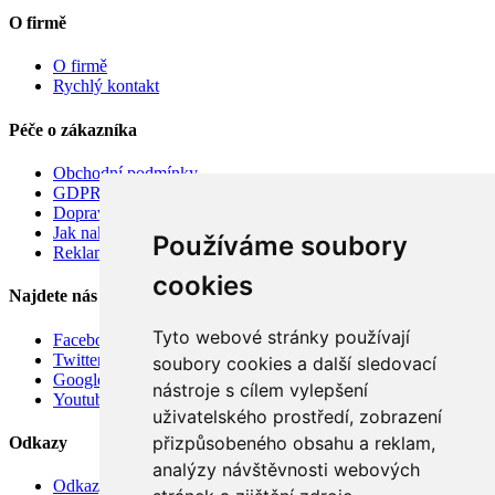
O firmě
O firmě
Rychlý kontakt
Péče o zákazníka
Obchodní podmínky
GDPR
Doprava
Jak nakupovat
Používáme soubory
Reklamace
cookies
Najdete nás
Tyto webové stránky používají
Facebook
Twitter
soubory cookies a další sledovací
Google
nástroje s cílem vylepšení
Youtube
uživatelského prostředí, zobrazení
přizpůsobeného obsahu a reklam,
Odkazy
analýzy návštěvnosti webových
Odkazy