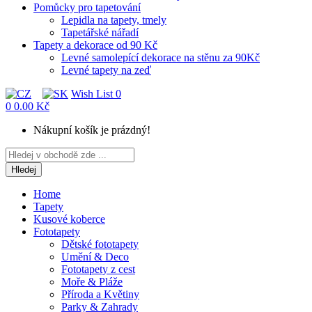
Pomůcky pro tapetování
Lepidla na tapety, tmely
Tapetářské nářadí
Tapety a dekorace od 90 Kč
Levné samolepící dekorace na stěnu za 90Kč
Levné tapety na zeď
Wish List
0
0
0.00 Kč
Nákupní košík je prázdný!
Hledej
Home
Tapety
Kusové koberce
Fototapety
Dětské fototapety
Umění & Deco
Fototapety z cest
Moře & Pláže
Příroda a Květiny
Parky & Zahrady