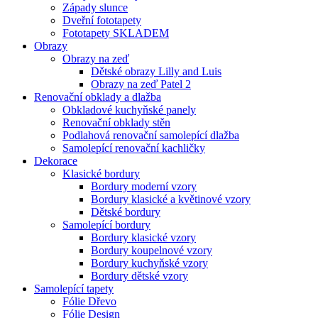
Západy slunce
Dveřní fototapety
Fototapety SKLADEM
Obrazy
Obrazy na zeď
Dětské obrazy Lilly and Luis
Obrazy na zeď Patel 2
Renovační obklady a dlažba
Obkladové kuchyňské panely
Renovační obklady stěn
Podlahová renovační samolepící dlažba
Samolepící renovační kachličky
Dekorace
Klasické bordury
Bordury moderní vzory
Bordury klasické a květinové vzory
Dětské bordury
Samolepící bordury
Bordury klasické vzory
Bordury koupelnové vzory
Bordury kuchyňské vzory
Bordury dětské vzory
Samolepící tapety
Fólie Dřevo
Fólie Design