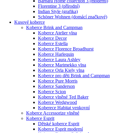
Barbara Home collection 3 (moderní)
Florentine 3 (přírodní)
Indian Style (grafika)
Schöner Wohnen (domácí značkové)
Kusové koberce
Koberce Brink and Campman
Koberce Atelier vlna
Koberce Decor
Koberce Estella
Koberce Florence Broadhurst
Koberce Harlequin
Koberce Laura Ashley
Koberce Marimekko vlna
Koberce Orla Kiely vlna
Koberce pro děti Brink and Campman
Koberce Pure Morris
Koberce Sanderson
Koberce Scion
Koberce vlněné Ted Baker
Koberce Wedgwood
Koberece Habitat venkovní
Koberce Accessorize vlněné
Koberce Esprit
Dětské koberce Esprit
Koberce Esprit moderní