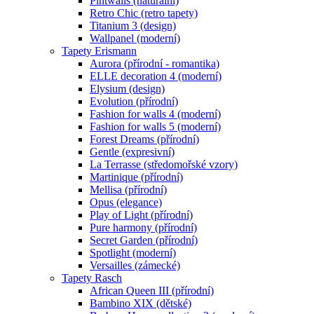
Pintwalls (naturální)
Retro Chic (retro tapety)
Titanium 3 (design)
Wallpanel (moderní)
Tapety Erismann
Aurora (přírodní - romantika)
ELLE decoration 4 (moderní)
Elysium (design)
Evolution (přírodní)
Fashion for walls 4 (moderní)
Fashion for walls 5 (moderní)
Forest Dreams (přírodní)
Gentle (expresivní)
La Terrasse (středomořské vzory)
Martinique (přírodní)
Mellisa (přírodní)
Opus (elegance)
Play of Light (přírodní)
Pure harmony (přírodní)
Secret Garden (přírodní)
Spotlight (moderní)
Versailles (zámecké)
Tapety Rasch
African Queen III (přírodní)
Bambino XIX (dětské)