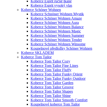
Koberce Esprit ručně tkané
Koberce Esprit vysoký vlas
Koberce Schöner Wohnen
Koberce Schnöner Wohnen Mystik
Koberce Schöner Wohnen Amaze
Koberce Schöner Wohnen Aura
Koberce Schöner Wohnen Balance
Koberce Schöner Wohnen Magic
Koberce Schöner Wohnen Summer
Koberce Schöner Wohnen Tender
Koberce Schöner Wohnen Winsome
Koupelnové předložky Schöner Wohnen
Koberce SKLADEM
Koberce Tom Tailor
Koberce Tom Tailor Cozy
Koberce Tom Tailor Fine Lines
Koberce Tom Tailor Fluffy
Koberce Tom Tailor Funky Orient
Koberce Tom Tailor Funky Outdoor
Koberce Tom Tailor Garden
Koberce Tom Tailor Groove
Koberce Tom Tailor Shapes
Koberce Tom Tailor Shine
Koberce Tom Tailor Smooth Comfort
Koupelnové koberce Tom Tailor