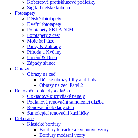
Kobercové protiskluzové podložky
Sigikid dětské koberce
Fototapety
Dětské fototapety
Dveřní fototapety
Fototapety SKLADEM
Fototapety z cest
Moře & Pláže
Parky & Zahrady
Příroda a Květiny
Umění & Deco
Západy slunce
Obrazy
Obrazy na zeď
Dětské obrazy Lilly and Luis
Obrazy na zeď Patel 2
Renovační obklady a dlažba
Obkladové kuchyňské panely
Podlahová renovační samolepící dlažba
Renovační obklady stěn
Samolepící renovační kachličky
Dekorace
Klasické bordury
Bordury klasické a květinové vzory
Bordury moderní vzory