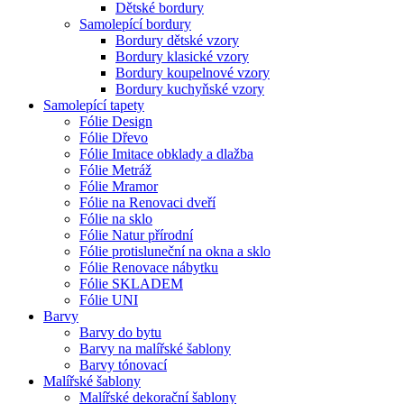
Dětské bordury
Samolepící bordury
Bordury dětské vzory
Bordury klasické vzory
Bordury koupelnové vzory
Bordury kuchyňské vzory
Samolepící tapety
Fólie Design
Fólie Dřevo
Fólie Imitace obklady a dlažba
Fólie Metráž
Fólie Mramor
Fólie na Renovaci dveří
Fólie na sklo
Fólie Natur přírodní
Fólie protisluneční na okna a sklo
Fólie Renovace nábytku
Fólie SKLADEM
Fólie UNI
Barvy
Barvy do bytu
Barvy na malířské šablony
Barvy tónovací
Malířské šablony
Malířské dekorační šablony