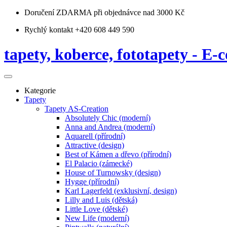
Doručení ZDARMA
při objednávce nad 3000 Kč
Rychlý kontakt +420 608 449 590
tapety, koberce, fototapety - E-c
Kategorie
Tapety
Tapety AS-Creation
Absolutely Chic (moderní)
Anna and Andrea (moderní)
Aquarell (přírodní)
Attractive (design)
Best of Kámen a dřevo (přírodní)
El Palacio (zámecké)
House of Turnowsky (design)
Hygge (přírodní)
Karl Lagerfeld (exklusivní, design)
Lilly and Luis (dětská)
Little Love (dětské)
New Life (moderní)