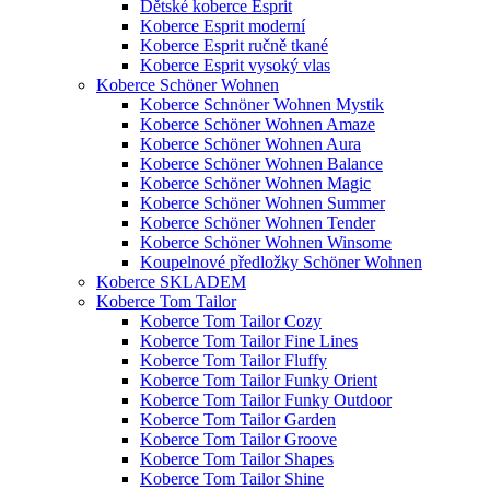
Dětské koberce Esprit
Koberce Esprit moderní
Koberce Esprit ručně tkané
Koberce Esprit vysoký vlas
Koberce Schöner Wohnen
Koberce Schnöner Wohnen Mystik
Koberce Schöner Wohnen Amaze
Koberce Schöner Wohnen Aura
Koberce Schöner Wohnen Balance
Koberce Schöner Wohnen Magic
Koberce Schöner Wohnen Summer
Koberce Schöner Wohnen Tender
Koberce Schöner Wohnen Winsome
Koupelnové předložky Schöner Wohnen
Koberce SKLADEM
Koberce Tom Tailor
Koberce Tom Tailor Cozy
Koberce Tom Tailor Fine Lines
Koberce Tom Tailor Fluffy
Koberce Tom Tailor Funky Orient
Koberce Tom Tailor Funky Outdoor
Koberce Tom Tailor Garden
Koberce Tom Tailor Groove
Koberce Tom Tailor Shapes
Koberce Tom Tailor Shine