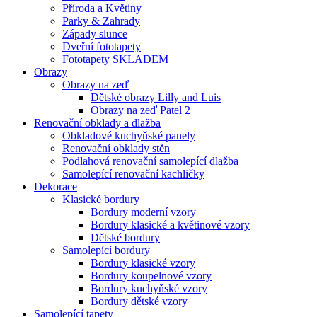
Příroda a Květiny
Parky & Zahrady
Západy slunce
Dveřní fototapety
Fototapety SKLADEM
Obrazy
Obrazy na zeď
Dětské obrazy Lilly and Luis
Obrazy na zeď Patel 2
Renovační obklady a dlažba
Obkladové kuchyňské panely
Renovační obklady stěn
Podlahová renovační samolepící dlažba
Samolepící renovační kachličky
Dekorace
Klasické bordury
Bordury moderní vzory
Bordury klasické a květinové vzory
Dětské bordury
Samolepící bordury
Bordury klasické vzory
Bordury koupelnové vzory
Bordury kuchyňské vzory
Bordury dětské vzory
Samolepící tapety