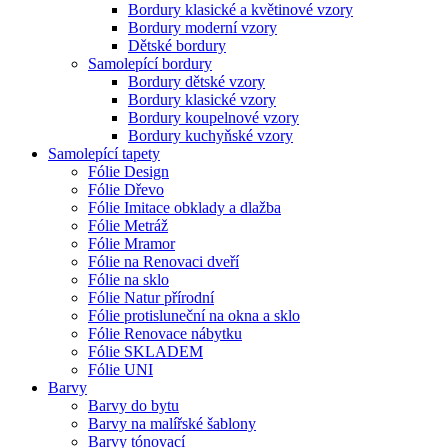
Bordury klasické a květinové vzory
Bordury moderní vzory
Dětské bordury
Samolepící bordury
Bordury dětské vzory
Bordury klasické vzory
Bordury koupelnové vzory
Bordury kuchyňské vzory
Samolepící tapety
Fólie Design
Fólie Dřevo
Fólie Imitace obklady a dlažba
Fólie Metráž
Fólie Mramor
Fólie na Renovaci dveří
Fólie na sklo
Fólie Natur přírodní
Fólie protisluneční na okna a sklo
Fólie Renovace nábytku
Fólie SKLADEM
Fólie UNI
Barvy
Barvy do bytu
Barvy na malířské šablony
Barvy tónovací