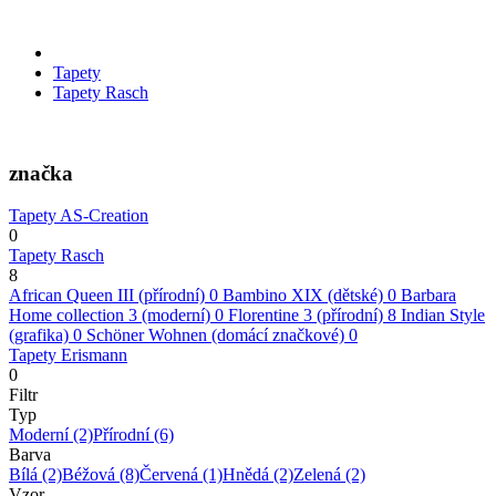
Tapety
Tapety Rasch
značka
Tapety AS-Creation
0
Tapety Rasch
8
African Queen III (přírodní)
0
Bambino XIX (dětské)
0
Barbara
Home collection 3 (moderní)
0
Florentine 3 (přírodní)
8
Indian Style
(grafika)
0
Schöner Wohnen (domácí značkové)
0
Tapety Erismann
0
Filtr
Typ
Moderní
(2)
Přírodní
(6)
Barva
Bílá
(2)
Béžová
(8)
Červená
(1)
Hnědá
(2)
Zelená
(2)
Vzor