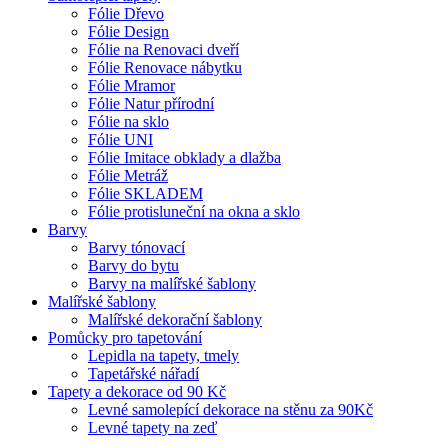
Fólie Dřevo
Fólie Design
Fólie na Renovaci dveří
Fólie Renovace nábytku
Fólie Mramor
Fólie Natur přírodní
Fólie na sklo
Fólie UNI
Fólie Imitace obklady a dlažba
Fólie Metráž
Fólie SKLADEM
Fólie protisluneční na okna a sklo
Barvy
Barvy tónovací
Barvy do bytu
Barvy na malířské šablony
Malířské šablony
Malířské dekorační šablony
Pomůcky pro tapetování
Lepidla na tapety, tmely
Tapetářské nářadí
Tapety a dekorace od 90 Kč
Levné samolepící dekorace na stěnu za 90Kč
Levné tapety na zeď