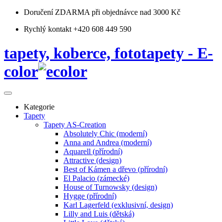
Doručení ZDARMA
při objednávce nad 3000 Kč
Rychlý kontakt +420 608 449 590
tapety, koberce, fototapety - E-
color
Kategorie
Tapety
Tapety AS-Creation
Absolutely Chic (moderní)
Anna and Andrea (moderní)
Aquarell (přírodní)
Attractive (design)
Best of Kámen a dřevo (přírodní)
El Palacio (zámecké)
House of Turnowsky (design)
Hygge (přírodní)
Karl Lagerfeld (exklusivní, design)
Lilly and Luis (dětská)