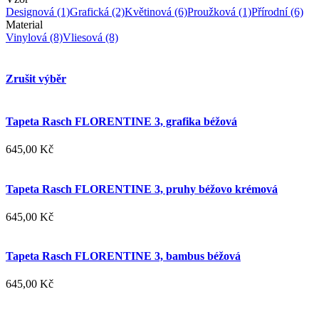
Designová
(1)
Grafická
(2)
Květinová
(6)
Proužková
(1)
Přírodní
(6)
Material
Vinylová
(8)
Vliesová
(8)
Zrušit výběr
Tapeta Rasch FLORENTINE 3, grafika béžová
645,00 Kč
Tapeta Rasch FLORENTINE 3, pruhy béžovo krémová
645,00 Kč
Tapeta Rasch FLORENTINE 3, bambus béžová
645,00 Kč