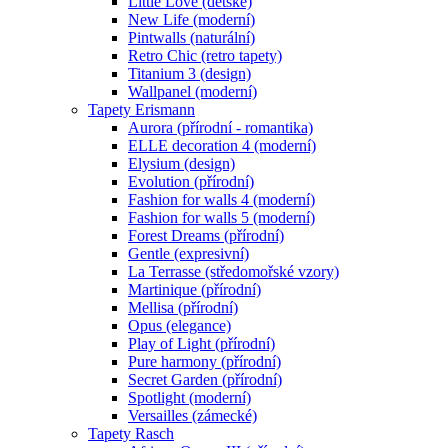
Little Love (dětské)
New Life (moderní)
Pintwalls (naturální)
Retro Chic (retro tapety)
Titanium 3 (design)
Wallpanel (moderní)
Tapety Erismann
Aurora (přírodní - romantika)
ELLE decoration 4 (moderní)
Elysium (design)
Evolution (přírodní)
Fashion for walls 4 (moderní)
Fashion for walls 5 (moderní)
Forest Dreams (přírodní)
Gentle (expresivní)
La Terrasse (středomořské vzory)
Martinique (přírodní)
Mellisa (přírodní)
Opus (elegance)
Play of Light (přírodní)
Pure harmony (přírodní)
Secret Garden (přírodní)
Spotlight (moderní)
Versailles (zámecké)
Tapety Rasch