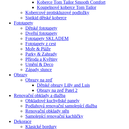
Koberce Tom Tailor Smooth Comfort
Koupelnové koberce Tom Tailor
Kobercové protiskluzové podložky
Sigikid dětské koberce
Fototapety
Dětské fototapety
Dveřní fototapety
Fototapety SKLADEM
Fototapety z cest
Moře & Pláže
Parky & Zahrady
Příroda a Květiny
Umění & Deco
Západy slunce
Obrazy
Obrazy na zeď
Dětské obrazy Lilly and Luis
Obrazy na zeď Patel 2
Renovační obklady a dlažba
Obkladové kuchyňské panely
Podlahová renovační samolepící dlažba
Renovační obklady stěn
Samolepící renovační kachličky
Dekorace
Klasické bordury