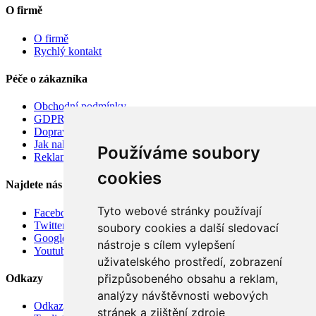
O firmě
O firmě
Rychlý kontakt
Péče o zákazníka
Obchodní podmínky
GDPR
Doprava
Jak nakupovat
Používáme soubory
Reklamace
cookies
Najdete nás
Tyto webové stránky používají
Facebook
Twitter
soubory cookies a další sledovací
Google
nástroje s cílem vylepšení
Youtube
uživatelského prostředí, zobrazení
přizpůsobeného obsahu a reklam,
Odkazy
analýzy návštěvnosti webových
Odkazy
stránek a zjištění zdroje