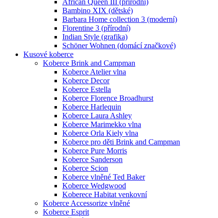
African Queen III (přírodní)
Bambino XIX (dětské)
Barbara Home collection 3 (moderní)
Florentine 3 (přírodní)
Indian Style (grafika)
Schöner Wohnen (domácí značkové)
Kusové koberce
Koberce Brink and Campman
Koberce Atelier vlna
Koberce Decor
Koberce Estella
Koberce Florence Broadhurst
Koberce Harlequin
Koberce Laura Ashley
Koberce Marimekko vlna
Koberce Orla Kiely vlna
Koberce pro děti Brink and Campman
Koberce Pure Morris
Koberce Sanderson
Koberce Scion
Koberce vlněné Ted Baker
Koberce Wedgwood
Koberece Habitat venkovní
Koberce Accessorize vlněné
Koberce Esprit