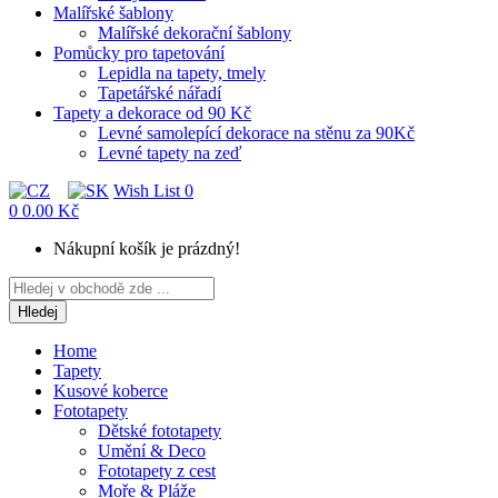
Malířské šablony
Malířské dekorační šablony
Pomůcky pro tapetování
Lepidla na tapety, tmely
Tapetářské nářadí
Tapety a dekorace od 90 Kč
Levné samolepící dekorace na stěnu za 90Kč
Levné tapety na zeď
Wish List
0
0
0.00 Kč
Nákupní košík je prázdný!
Hledej
Home
Tapety
Kusové koberce
Fototapety
Dětské fototapety
Umění & Deco
Fototapety z cest
Moře & Pláže