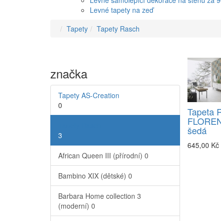
Levné samolepící dekorace na stěnu za 
Levné tapety na zeď
Tapety
Tapety Rasch
značka
Tapety AS-Creation
0
Tapeta 
FLORENT
Tapety Rasch
šedá
3
645,00 Kč
African Queen III (přírodní)
0
Bambino XIX (dětské)
0
Barbara Home collection 3
(moderní)
0