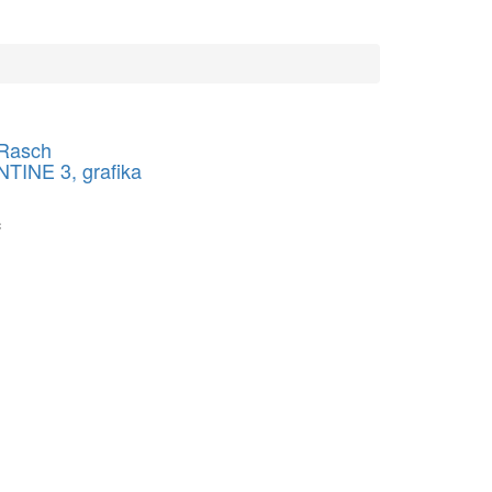
 Rasch
TINE 3, grafika
č