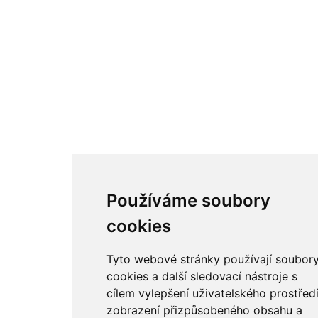
Google
Youtube
Odkazy
Odkazy
Toplist
Kontakt
Sídlo firmy: Boženy Němcové 739/1, Svitavy 568 02, CZ
Telefon: +420 608 449 590
E-mail: info@e-color.cz
Používáme soubory
© 2026 e-color.cz
cookies
Tyto webové stránky používají soubor
cookies a další sledovací nástroje s
cílem vylepšení uživatelského prostředí
zobrazení přizpůsobeného obsahu a