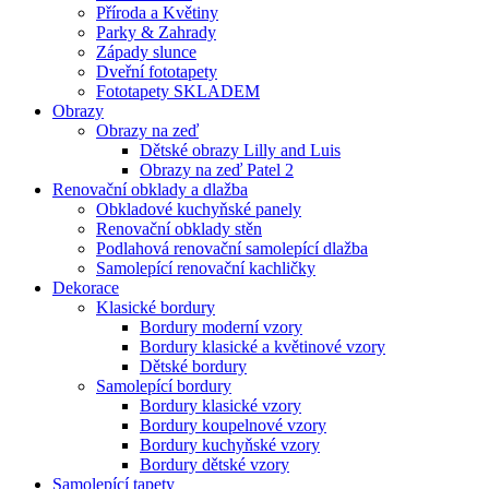
Příroda a Květiny
Parky & Zahrady
Západy slunce
Dveřní fototapety
Fototapety SKLADEM
Obrazy
Obrazy na zeď
Dětské obrazy Lilly and Luis
Obrazy na zeď Patel 2
Renovační obklady a dlažba
Obkladové kuchyňské panely
Renovační obklady stěn
Podlahová renovační samolepící dlažba
Samolepící renovační kachličky
Dekorace
Klasické bordury
Bordury moderní vzory
Bordury klasické a květinové vzory
Dětské bordury
Samolepící bordury
Bordury klasické vzory
Bordury koupelnové vzory
Bordury kuchyňské vzory
Bordury dětské vzory
Samolepící tapety