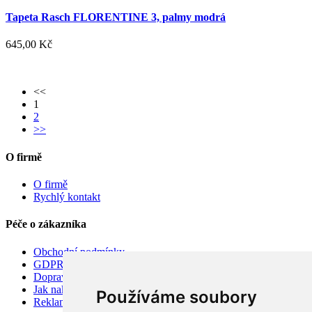
Tapeta Rasch FLORENTINE 3, palmy modrá
645,00 Kč
<<
1
2
>>
O firmě
O firmě
Rychlý kontakt
Péče o zákazníka
Obchodní podmínky
GDPR
Doprava
Jak nakupovat
Používáme soubory
Reklamace