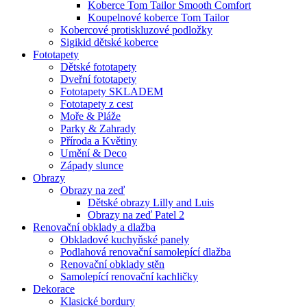
Koberce Tom Tailor Smooth Comfort
Koupelnové koberce Tom Tailor
Kobercové protiskluzové podložky
Sigikid dětské koberce
Fototapety
Dětské fototapety
Dveřní fototapety
Fototapety SKLADEM
Fototapety z cest
Moře & Pláže
Parky & Zahrady
Příroda a Květiny
Umění & Deco
Západy slunce
Obrazy
Obrazy na zeď
Dětské obrazy Lilly and Luis
Obrazy na zeď Patel 2
Renovační obklady a dlažba
Obkladové kuchyňské panely
Podlahová renovační samolepící dlažba
Renovační obklady stěn
Samolepící renovační kachličky
Dekorace
Klasické bordury