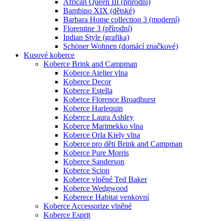
African Queen III (přírodní)
Bambino XIX (dětské)
Barbara Home collection 3 (moderní)
Florentine 3 (přírodní)
Indian Style (grafika)
Schöner Wohnen (domácí značkové)
Kusové koberce
Koberce Brink and Campman
Koberce Atelier vlna
Koberce Decor
Koberce Estella
Koberce Florence Broadhurst
Koberce Harlequin
Koberce Laura Ashley
Koberce Marimekko vlna
Koberce Orla Kiely vlna
Koberce pro děti Brink and Campman
Koberce Pure Morris
Koberce Sanderson
Koberce Scion
Koberce vlněné Ted Baker
Koberce Wedgwood
Koberece Habitat venkovní
Koberce Accessorize vlněné
Koberce Esprit