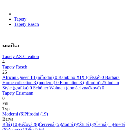
Tapety
Tapety Rasch
značka
Tapety AS-Creation
4
Tapety Rasch
25
African Queen III (přírodní)
0
Bambino XIX (dětské)
0
Barbara
Home collection 3 (moderní)
0
Florentine 3 (přírodní)
25
Indian
Style (grafika)
0
Schöner Wohnen (domácí značkové)
0
Tapety Erismann
0
Filtr
Typ
Moderní
(6)
Přírodní
(19)
Barva
Bílá
(10)
Béžová
(8)
Červená
(5)
Modrá
(9)
Žlutá
(3)
Černá
(1)
Hnědá
(6)
Zelená
(13)
Šedá
(6)