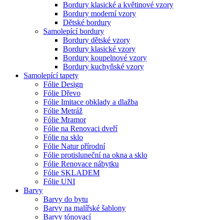
Bordury klasické a květinové vzory
Bordury moderní vzory
Dětské bordury
Samolepící bordury
Bordury dětské vzory
Bordury klasické vzory
Bordury koupelnové vzory
Bordury kuchyňské vzory
Samolepící tapety
Fólie Design
Fólie Dřevo
Fólie Imitace obklady a dlažba
Fólie Metráž
Fólie Mramor
Fólie na Renovaci dveří
Fólie na sklo
Fólie Natur přírodní
Fólie protisluneční na okna a sklo
Fólie Renovace nábytku
Fólie SKLADEM
Fólie UNI
Barvy
Barvy do bytu
Barvy na malířské šablony
Barvy tónovací