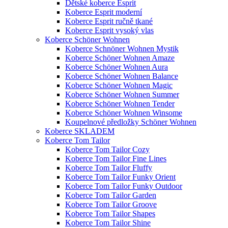
Dětské koberce Esprit
Koberce Esprit moderní
Koberce Esprit ručně tkané
Koberce Esprit vysoký vlas
Koberce Schöner Wohnen
Koberce Schnöner Wohnen Mystik
Koberce Schöner Wohnen Amaze
Koberce Schöner Wohnen Aura
Koberce Schöner Wohnen Balance
Koberce Schöner Wohnen Magic
Koberce Schöner Wohnen Summer
Koberce Schöner Wohnen Tender
Koberce Schöner Wohnen Winsome
Koupelnové předložky Schöner Wohnen
Koberce SKLADEM
Koberce Tom Tailor
Koberce Tom Tailor Cozy
Koberce Tom Tailor Fine Lines
Koberce Tom Tailor Fluffy
Koberce Tom Tailor Funky Orient
Koberce Tom Tailor Funky Outdoor
Koberce Tom Tailor Garden
Koberce Tom Tailor Groove
Koberce Tom Tailor Shapes
Koberce Tom Tailor Shine