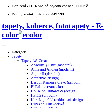
Doručení ZDARMA
při objednávce nad 3000 Kč
Rychlý kontakt +420 608 449 590
tapety, koberce, fototapety - E-
color
Kategorie
Tapety
Tapety AS-Creation
Absolutely Chic (moderní)
Anna and Andrea (moderní)
Aquarell (přírodní)
Attractive (design)
Best of Kámen a dřevo (přírodní)
El Palacio (zámecké)
House of Turnowsky (design)
Hygge (přírodní)
Karl Lagerfeld (exklusivní, design)
Lilly and Luis (dětská)