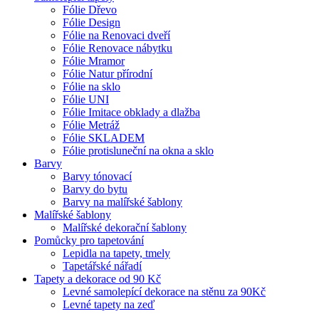
Fólie Dřevo
Fólie Design
Fólie na Renovaci dveří
Fólie Renovace nábytku
Fólie Mramor
Fólie Natur přírodní
Fólie na sklo
Fólie UNI
Fólie Imitace obklady a dlažba
Fólie Metráž
Fólie SKLADEM
Fólie protisluneční na okna a sklo
Barvy
Barvy tónovací
Barvy do bytu
Barvy na malířské šablony
Malířské šablony
Malířské dekorační šablony
Pomůcky pro tapetování
Lepidla na tapety, tmely
Tapetářské nářadí
Tapety a dekorace od 90 Kč
Levné samolepící dekorace na stěnu za 90Kč
Levné tapety na zeď