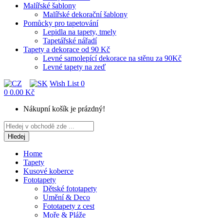
Malířské šablony
Malířské dekorační šablony
Pomůcky pro tapetování
Lepidla na tapety, tmely
Tapetářské nářadí
Tapety a dekorace od 90 Kč
Levné samolepící dekorace na stěnu za 90Kč
Levné tapety na zeď
Wish List
0
0
0.00 Kč
Nákupní košík je prázdný!
Hledej
Home
Tapety
Kusové koberce
Fototapety
Dětské fototapety
Umění & Deco
Fototapety z cest
Moře & Pláže