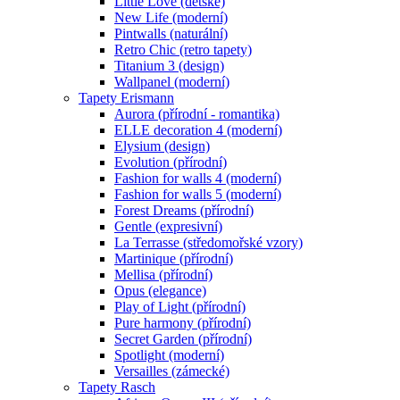
Little Love (dětské)
New Life (moderní)
Pintwalls (naturální)
Retro Chic (retro tapety)
Titanium 3 (design)
Wallpanel (moderní)
Tapety Erismann
Aurora (přírodní - romantika)
ELLE decoration 4 (moderní)
Elysium (design)
Evolution (přírodní)
Fashion for walls 4 (moderní)
Fashion for walls 5 (moderní)
Forest Dreams (přírodní)
Gentle (expresivní)
La Terrasse (středomořské vzory)
Martinique (přírodní)
Mellisa (přírodní)
Opus (elegance)
Play of Light (přírodní)
Pure harmony (přírodní)
Secret Garden (přírodní)
Spotlight (moderní)
Versailles (zámecké)
Tapety Rasch