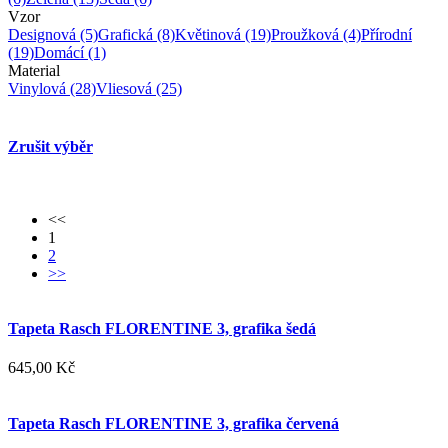
Vzor
Designová
(5)
Grafická
(8)
Květinová
(19)
Proužková
(4)
Přírodní
(19)
Domácí
(1)
Material
Vinylová
(28)
Vliesová
(25)
Zrušit výběr
<<
1
2
>>
Tapeta Rasch FLORENTINE 3, grafika šedá
645,00 Kč
Tapeta Rasch FLORENTINE 3, grafika červená