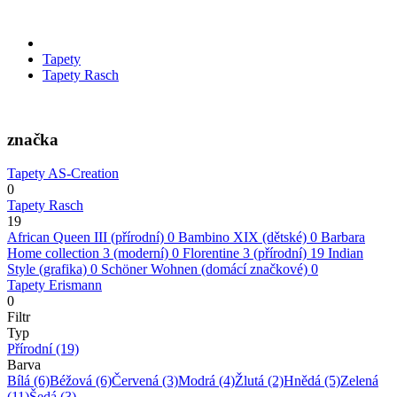
Tapety
Tapety Rasch
značka
Tapety AS-Creation
0
Tapety Rasch
19
African Queen III (přírodní)
0
Bambino XIX (dětské)
0
Barbara
Home collection 3 (moderní)
0
Florentine 3 (přírodní)
19
Indian
Style (grafika)
0
Schöner Wohnen (domácí značkové)
0
Tapety Erismann
0
Filtr
Typ
Přírodní
(19)
Barva
Bílá
(6)
Béžová
(6)
Červená
(3)
Modrá
(4)
Žlutá
(2)
Hnědá
(5)
Zelená
(11)
Šedá
(3)