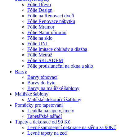
Fólie Dřevo
Fólie Design
Fólie na Renovaci dveří
Fólie Renovace nábytku
Fólie Mramor
Fólie Natur přírodní
Fólie na sklo
Fólie UNI
Fólie Imitace obklady a dlažba
Fólie Metráž
Fólie SKLADEM
Fólie protisluneční na okna a sklo
Barvy
Barvy tónovací
Barvy do bytu
Barvy na malířské šablony
Malířské šablony
Malířské dekorační šablony
Pomůcky pro tapetování
Lepidla na tapety, tmely
Tapetářské nářadí
Tapety a dekorace od 90 Kč
Levné samolepící dekorace na stěnu za 90Kč
Levné tapety na zeď