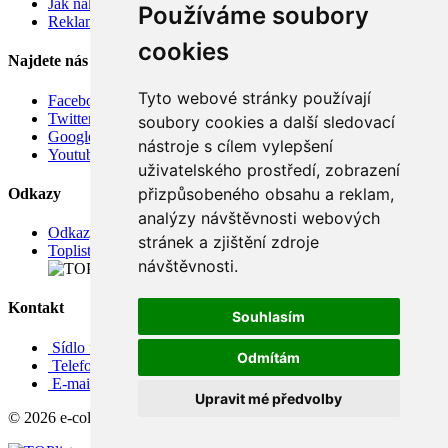
Jak nakupovat
Používáme soubory
Reklamace
cookies
Najdete nás
Tyto webové stránky používají
Facebook
Twitter
soubory cookies a další sledovací
Google
nástroje s cílem vylepšení
Youtube
uživatelského prostředí, zobrazení
přizpůsobeného obsahu a reklam,
Odkazy
analýzy návštěvnosti webových
Odkazy
stránek a zjištění zdroje
Toplist
návštěvnosti.
Kontakt
Souhlasím
Sídlo firmy: Boženy Němcové 739/1, Svitavy 568 02, CZ
Odmítám
Telefon: +420 608 449 590
E-mail: info@e-color.cz
Upravit mé předvolby
© 2026 e-color.cz