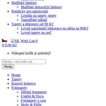
Malířské šablony
Malířské dekorační šablony
Pomůcky pro tapetování
Lepidla na tapety, tmely
Tapetářské nářadí
Tapety a dekorace od 90 Kč
Levné samolepící dekorace na stěnu za 90Kč
Levné tapety na zeď
Wish List
0
0
0.00 Kč
Nákupní košík je prázdný!
Hledej
Home
Tapety
Kusové koberce
Fototapety
Dětské fototapety
Umění & Deco
Fototapety z cest
Moře & Pláže