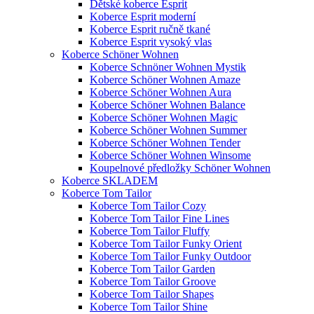
Dětské koberce Esprit
Koberce Esprit moderní
Koberce Esprit ručně tkané
Koberce Esprit vysoký vlas
Koberce Schöner Wohnen
Koberce Schnöner Wohnen Mystik
Koberce Schöner Wohnen Amaze
Koberce Schöner Wohnen Aura
Koberce Schöner Wohnen Balance
Koberce Schöner Wohnen Magic
Koberce Schöner Wohnen Summer
Koberce Schöner Wohnen Tender
Koberce Schöner Wohnen Winsome
Koupelnové předložky Schöner Wohnen
Koberce SKLADEM
Koberce Tom Tailor
Koberce Tom Tailor Cozy
Koberce Tom Tailor Fine Lines
Koberce Tom Tailor Fluffy
Koberce Tom Tailor Funky Orient
Koberce Tom Tailor Funky Outdoor
Koberce Tom Tailor Garden
Koberce Tom Tailor Groove
Koberce Tom Tailor Shapes
Koberce Tom Tailor Shine