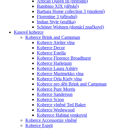
African Queen III (přírodní)
Bambino XIX (dětské)
Barbara Home collection 3 (moderní)
Florentine 3 (přírodní)
Indian Style (grafika)
Schöner Wohnen (domácí značkové)
Kusové koberce
Koberce Brink and Campman
Koberce Atelier vlna
Koberce Decor
Koberce Estella
Koberce Florence Broadhurst
Koberce Harlequin
Koberce Laura Ashley
Koberce Marimekko vlna
Koberce Orla Kiely vlna
Koberce pro děti Brink and Campman
Koberce Pure Morris
Koberce Sanderson
Koberce Scion
Koberce vlněné Ted Baker
Koberce Wedgwood
Koberece Habitat venkovní
Koberce Accessorize vlněné
Koberce Esprit