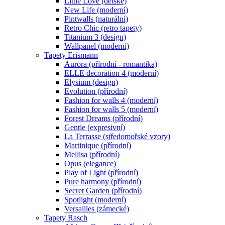
Little Love (dětské)
New Life (moderní)
Pintwalls (naturální)
Retro Chic (retro tapety)
Titanium 3 (design)
Wallpanel (moderní)
Tapety Erismann
Aurora (přírodní - romantika)
ELLE decoration 4 (moderní)
Elysium (design)
Evolution (přírodní)
Fashion for walls 4 (moderní)
Fashion for walls 5 (moderní)
Forest Dreams (přírodní)
Gentle (expresivní)
La Terrasse (středomořské vzory)
Martinique (přírodní)
Mellisa (přírodní)
Opus (elegance)
Play of Light (přírodní)
Pure harmony (přírodní)
Secret Garden (přírodní)
Spotlight (moderní)
Versailles (zámecké)
Tapety Rasch