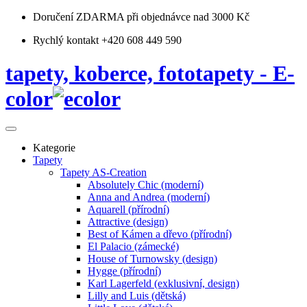
Doručení ZDARMA
při objednávce nad 3000 Kč
Rychlý kontakt +420 608 449 590
tapety, koberce, fototapety - E-
color
Kategorie
Tapety
Tapety AS-Creation
Absolutely Chic (moderní)
Anna and Andrea (moderní)
Aquarell (přírodní)
Attractive (design)
Best of Kámen a dřevo (přírodní)
El Palacio (zámecké)
House of Turnowsky (design)
Hygge (přírodní)
Karl Lagerfeld (exklusivní, design)
Lilly and Luis (dětská)