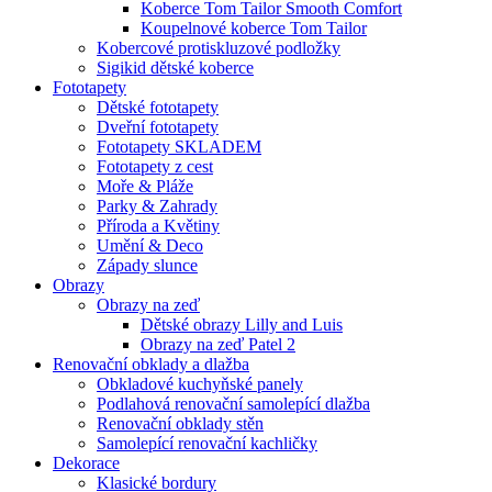
Koberce Tom Tailor Smooth Comfort
Koupelnové koberce Tom Tailor
Kobercové protiskluzové podložky
Sigikid dětské koberce
Fototapety
Dětské fototapety
Dveřní fototapety
Fototapety SKLADEM
Fototapety z cest
Moře & Pláže
Parky & Zahrady
Příroda a Květiny
Umění & Deco
Západy slunce
Obrazy
Obrazy na zeď
Dětské obrazy Lilly and Luis
Obrazy na zeď Patel 2
Renovační obklady a dlažba
Obkladové kuchyňské panely
Podlahová renovační samolepící dlažba
Renovační obklady stěn
Samolepící renovační kachličky
Dekorace
Klasické bordury