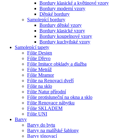
Bordury klasické a květinové vzory
Bordury moderní vzory
Dětské bordury
Samolepící bordury
Bordury dětské vzory
Bordury klasické vzory
Bordury koupelnové vzory
Bordury kuchyňské vzory
Samolepící tapety
Fólie Design
Fólie Dřevo
Fólie Imitace obklady a dlažba
Fólie Metráž
Fólie Mramor
Fólie na Renovaci dveří
Fólie na sklo
Fólie Natur přírodní
Fólie protisluneční na okna a sklo
Fólie Renovace nábytku
Fólie SKLADEM
Fólie UNI
Barvy
Barvy do bytu
Barvy na malířské šablony
Barvy tónovací