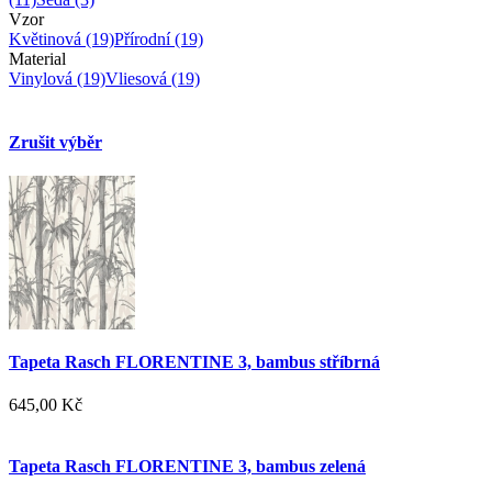
Vzor
Květinová
(19)
Přírodní
(19)
Material
Vinylová
(19)
Vliesová
(19)
Zrušit výběr
Tapeta Rasch FLORENTINE 3, bambus stříbrná
645,00 Kč
Tapeta Rasch FLORENTINE 3, bambus zelená