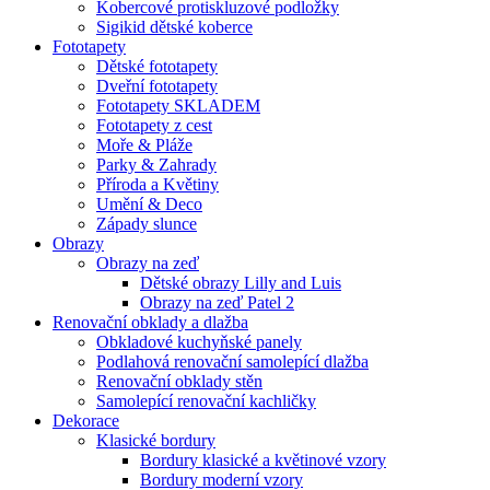
Kobercové protiskluzové podložky
Sigikid dětské koberce
Fototapety
Dětské fototapety
Dveřní fototapety
Fototapety SKLADEM
Fototapety z cest
Moře & Pláže
Parky & Zahrady
Příroda a Květiny
Umění & Deco
Západy slunce
Obrazy
Obrazy na zeď
Dětské obrazy Lilly and Luis
Obrazy na zeď Patel 2
Renovační obklady a dlažba
Obkladové kuchyňské panely
Podlahová renovační samolepící dlažba
Renovační obklady stěn
Samolepící renovační kachličky
Dekorace
Klasické bordury
Bordury klasické a květinové vzory
Bordury moderní vzory