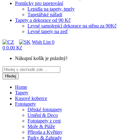
Pomůcky pro tapetování
Lepidla na tapety, tmely
Tapetářské nářadí
Tapety a dekorace od 90 Kč
Levné samolepící dekorace na stěnu za 90Kč
Levné tapety na zeď
Wish List
0
0
0.00 Kč
Nákupní košík je prázdný!
Hledej
Home
Tapety
Kusové koberce
Fototapety
Dětské fototapety
Umění & Deco
Fototapety z cest
Moře & Pláže
Příroda a Květiny
Parky & Zahrady