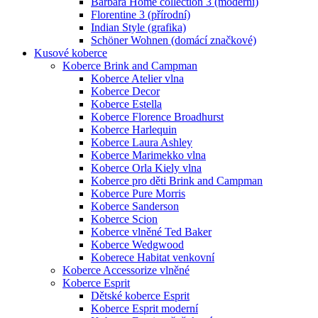
Barbara Home collection 3 (moderní)
Florentine 3 (přírodní)
Indian Style (grafika)
Schöner Wohnen (domácí značkové)
Kusové koberce
Koberce Brink and Campman
Koberce Atelier vlna
Koberce Decor
Koberce Estella
Koberce Florence Broadhurst
Koberce Harlequin
Koberce Laura Ashley
Koberce Marimekko vlna
Koberce Orla Kiely vlna
Koberce pro děti Brink and Campman
Koberce Pure Morris
Koberce Sanderson
Koberce Scion
Koberce vlněné Ted Baker
Koberce Wedgwood
Koberece Habitat venkovní
Koberce Accessorize vlněné
Koberce Esprit
Dětské koberce Esprit
Koberce Esprit moderní