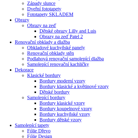
Západy slunce
Dveřní fototapety
Fototapety SKLADEM
Obrazy
Obrazy na zeď
Dětské obrazy Lilly and Luis
Obrazy na zeď Patel 2
Renovační obklady a dlažba
Obkladové kuchyňské panely
Renovační obklady stěn
Podlahová renovační samolepící dlažba
Samolepící renovační kachličky
Dekorace
Klasické bordury
Bordury moderní vzory
Bordury klasické a květinové vzory
Dětské bordury
Samolepící bordury
Bordury klasické vzory
Bordury koupelnové vzory
Bordury kuchyňské vzory
Bordury dětské vzory
Samolepící tapety
Fólie Dřevo
Fólie Design