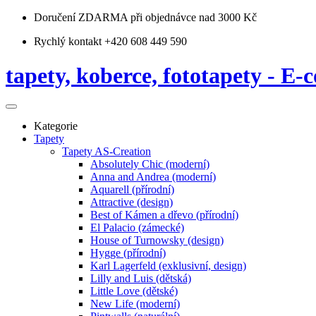
Doručení ZDARMA
při objednávce nad 3000 Kč
Rychlý kontakt +420 608 449 590
tapety, koberce, fototapety - E-c
Kategorie
Tapety
Tapety AS-Creation
Absolutely Chic (moderní)
Anna and Andrea (moderní)
Aquarell (přírodní)
Attractive (design)
Best of Kámen a dřevo (přírodní)
El Palacio (zámecké)
House of Turnowsky (design)
Hygge (přírodní)
Karl Lagerfeld (exklusivní, design)
Lilly and Luis (dětská)
Little Love (dětské)
New Life (moderní)