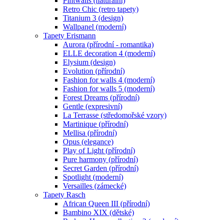
Pintwalls (naturální)
Retro Chic (retro tapety)
Titanium 3 (design)
Wallpanel (moderní)
Tapety Erismann
Aurora (přírodní - romantika)
ELLE decoration 4 (moderní)
Elysium (design)
Evolution (přírodní)
Fashion for walls 4 (moderní)
Fashion for walls 5 (moderní)
Forest Dreams (přírodní)
Gentle (expresivní)
La Terrasse (středomořské vzory)
Martinique (přírodní)
Mellisa (přírodní)
Opus (elegance)
Play of Light (přírodní)
Pure harmony (přírodní)
Secret Garden (přírodní)
Spotlight (moderní)
Versailles (zámecké)
Tapety Rasch
African Queen III (přírodní)
Bambino XIX (dětské)