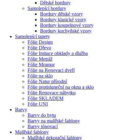
Dětské bordury
Samolepící bordury
Bordury dětské vzory
Bordury klasické vzory
Bordury koupelnové vzory
Bordury kuchyňské vzory
Samolepící tapety
Fólie Design
Fólie Dřevo
Fólie Imitace obklady a dlažba
Fólie Metráž
Fólie Mramor
Fólie na Renovaci dveří
Fólie na sklo
Fólie Natur přírodní
Fólie protisluneční na okna a sklo
Fólie Renovace nábytku
Fólie SKLADEM
Fólie UNI
Barvy
Barvy do bytu
Barvy na malířské šablony
Barvy tónovací
Malířské šablony
Malířské dekorační šablony