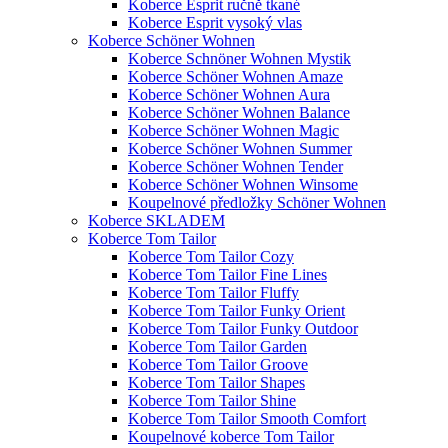
Koberce Esprit ručně tkané
Koberce Esprit vysoký vlas
Koberce Schöner Wohnen
Koberce Schnöner Wohnen Mystik
Koberce Schöner Wohnen Amaze
Koberce Schöner Wohnen Aura
Koberce Schöner Wohnen Balance
Koberce Schöner Wohnen Magic
Koberce Schöner Wohnen Summer
Koberce Schöner Wohnen Tender
Koberce Schöner Wohnen Winsome
Koupelnové předložky Schöner Wohnen
Koberce SKLADEM
Koberce Tom Tailor
Koberce Tom Tailor Cozy
Koberce Tom Tailor Fine Lines
Koberce Tom Tailor Fluffy
Koberce Tom Tailor Funky Orient
Koberce Tom Tailor Funky Outdoor
Koberce Tom Tailor Garden
Koberce Tom Tailor Groove
Koberce Tom Tailor Shapes
Koberce Tom Tailor Shine
Koberce Tom Tailor Smooth Comfort
Koupelnové koberce Tom Tailor