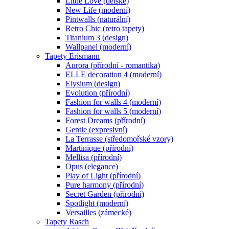
Little Love (dětské)
New Life (moderní)
Pintwalls (naturální)
Retro Chic (retro tapety)
Titanium 3 (design)
Wallpanel (moderní)
Tapety Erismann
Aurora (přírodní - romantika)
ELLE decoration 4 (moderní)
Elysium (design)
Evolution (přírodní)
Fashion for walls 4 (moderní)
Fashion for walls 5 (moderní)
Forest Dreams (přírodní)
Gentle (expresivní)
La Terrasse (středomořské vzory)
Martinique (přírodní)
Mellisa (přírodní)
Opus (elegance)
Play of Light (přírodní)
Pure harmony (přírodní)
Secret Garden (přírodní)
Spotlight (moderní)
Versailles (zámecké)
Tapety Rasch