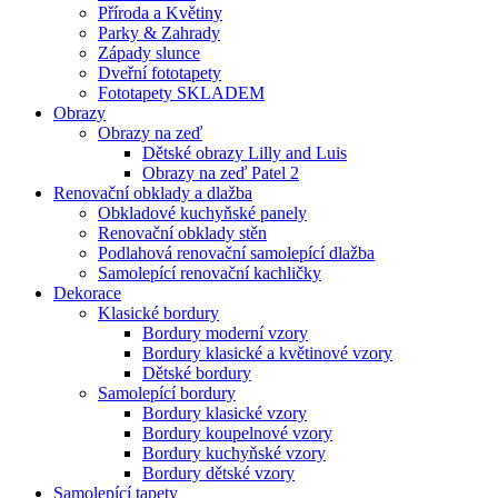
Příroda a Květiny
Parky & Zahrady
Západy slunce
Dveřní fototapety
Fototapety SKLADEM
Obrazy
Obrazy na zeď
Dětské obrazy Lilly and Luis
Obrazy na zeď Patel 2
Renovační obklady a dlažba
Obkladové kuchyňské panely
Renovační obklady stěn
Podlahová renovační samolepící dlažba
Samolepící renovační kachličky
Dekorace
Klasické bordury
Bordury moderní vzory
Bordury klasické a květinové vzory
Dětské bordury
Samolepící bordury
Bordury klasické vzory
Bordury koupelnové vzory
Bordury kuchyňské vzory
Bordury dětské vzory
Samolepící tapety