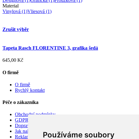
Designová
(1)
Grafická
(1)
Proužková
(1)
Material
Vinylová
(1)
Vliesová
(1)
Zrušit výběr
Tapeta Rasch FLORENTINE 3, grafika šedá
645,00 Kč
O firmě
O firmě
Rychlý kontakt
Péče o zákazníka
Obchodní podmínky
GDPR
Doprava
Jak nakupovat
Používáme soubory
Reklamace