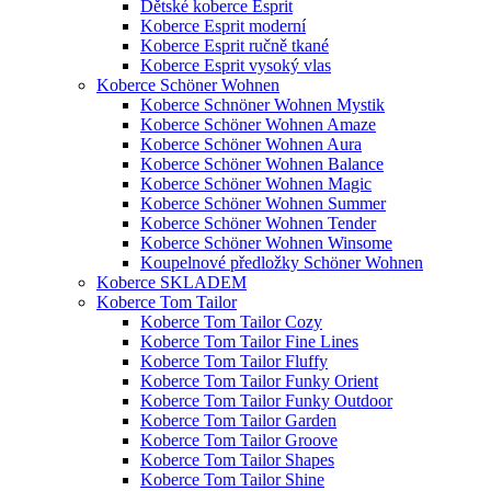
Dětské koberce Esprit
Koberce Esprit moderní
Koberce Esprit ručně tkané
Koberce Esprit vysoký vlas
Koberce Schöner Wohnen
Koberce Schnöner Wohnen Mystik
Koberce Schöner Wohnen Amaze
Koberce Schöner Wohnen Aura
Koberce Schöner Wohnen Balance
Koberce Schöner Wohnen Magic
Koberce Schöner Wohnen Summer
Koberce Schöner Wohnen Tender
Koberce Schöner Wohnen Winsome
Koupelnové předložky Schöner Wohnen
Koberce SKLADEM
Koberce Tom Tailor
Koberce Tom Tailor Cozy
Koberce Tom Tailor Fine Lines
Koberce Tom Tailor Fluffy
Koberce Tom Tailor Funky Orient
Koberce Tom Tailor Funky Outdoor
Koberce Tom Tailor Garden
Koberce Tom Tailor Groove
Koberce Tom Tailor Shapes
Koberce Tom Tailor Shine