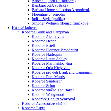
African Queen III (přírodní)
Bambino XIX (dětské)
Barbara Home collection 3 (moderní)
Florentine 3 (přírodní)
Indian Style (grafika)
Schöner Wohnen (domácí značkové)
Kusové koberce
Koberce Brink and Campman
Koberce Atelier vlna
Koberce Decor
Koberce Estella
Koberce Florence Broadhurst
Koberce Harlequin
Koberce Laura Ashley
Koberce Marimekko vlna
Koberce Orla Kiely vlna
Koberce pro děti Brink and Campman
Koberce Pure Morris
Koberce Sanderson
Koberce Scion
Koberce vlněné Ted Baker
Koberce Wedgwood
Koberece Habitat venkovní
Koberce Accessorize vlněné
Koberce Esprit