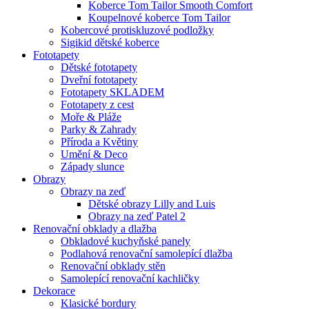
Koberce Tom Tailor Smooth Comfort
Koupelnové koberce Tom Tailor
Kobercové protiskluzové podložky
Sigikid dětské koberce
Fototapety
Dětské fototapety
Dveřní fototapety
Fototapety SKLADEM
Fototapety z cest
Moře & Pláže
Parky & Zahrady
Příroda a Květiny
Umění & Deco
Západy slunce
Obrazy
Obrazy na zeď
Dětské obrazy Lilly and Luis
Obrazy na zeď Patel 2
Renovační obklady a dlažba
Obkladové kuchyňské panely
Podlahová renovační samolepící dlažba
Renovační obklady stěn
Samolepící renovační kachličky
Dekorace
Klasické bordury