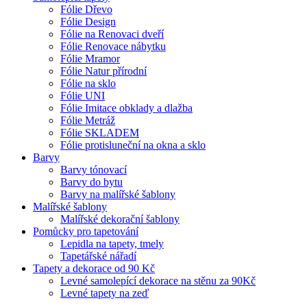
Fólie Dřevo
Fólie Design
Fólie na Renovaci dveří
Fólie Renovace nábytku
Fólie Mramor
Fólie Natur přírodní
Fólie na sklo
Fólie UNI
Fólie Imitace obklady a dlažba
Fólie Metráž
Fólie SKLADEM
Fólie protisluneční na okna a sklo
Barvy
Barvy tónovací
Barvy do bytu
Barvy na malířské šablony
Malířské šablony
Malířské dekorační šablony
Pomůcky pro tapetování
Lepidla na tapety, tmely
Tapetářské nářadí
Tapety a dekorace od 90 Kč
Levné samolepící dekorace na stěnu za 90Kč
Levné tapety na zeď