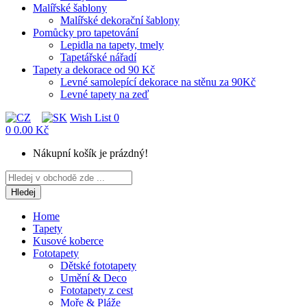
Malířské šablony
Malířské dekorační šablony
Pomůcky pro tapetování
Lepidla na tapety, tmely
Tapetářské nářadí
Tapety a dekorace od 90 Kč
Levné samolepící dekorace na stěnu za 90Kč
Levné tapety na zeď
Wish List
0
0
0.00 Kč
Nákupní košík je prázdný!
Hledej
Home
Tapety
Kusové koberce
Fototapety
Dětské fototapety
Umění & Deco
Fototapety z cest
Moře & Pláže