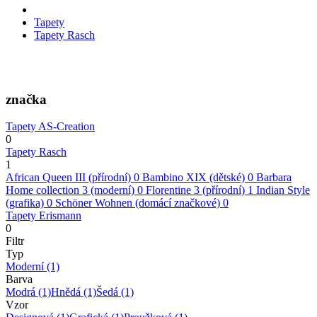
Tapety
Tapety Rasch
značka
Tapety AS-Creation
0
Tapety Rasch
1
African Queen III (přírodní)
0
Bambino XIX (dětské)
0
Barbara
Home collection 3 (moderní)
0
Florentine 3 (přírodní)
1
Indian Style
(grafika)
0
Schöner Wohnen (domácí značkové)
0
Tapety Erismann
0
Filtr
Typ
Moderní
(1)
Barva
Modrá
(1)
Hnědá
(1)
Šedá
(1)
Vzor