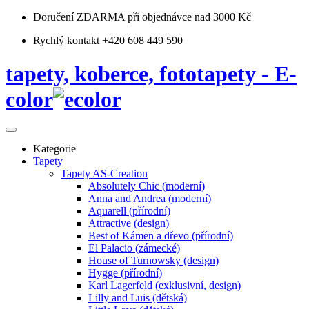
Doručení ZDARMA
při objednávce nad 3000 Kč
Rychlý kontakt +420 608 449 590
tapety, koberce, fototapety - E-
color
Kategorie
Tapety
Tapety AS-Creation
Absolutely Chic (moderní)
Anna and Andrea (moderní)
Aquarell (přírodní)
Attractive (design)
Best of Kámen a dřevo (přírodní)
El Palacio (zámecké)
House of Turnowsky (design)
Hygge (přírodní)
Karl Lagerfeld (exklusivní, design)
Lilly and Luis (dětská)