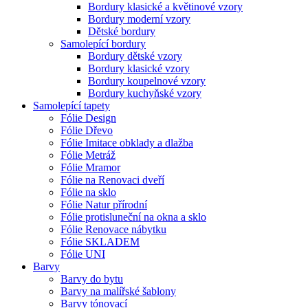
Bordury klasické a květinové vzory
Bordury moderní vzory
Dětské bordury
Samolepící bordury
Bordury dětské vzory
Bordury klasické vzory
Bordury koupelnové vzory
Bordury kuchyňské vzory
Samolepící tapety
Fólie Design
Fólie Dřevo
Fólie Imitace obklady a dlažba
Fólie Metráž
Fólie Mramor
Fólie na Renovaci dveří
Fólie na sklo
Fólie Natur přírodní
Fólie protisluneční na okna a sklo
Fólie Renovace nábytku
Fólie SKLADEM
Fólie UNI
Barvy
Barvy do bytu
Barvy na malířské šablony
Barvy tónovací