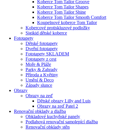
Koberce Tom Tailor Groove
Koberce Tom Tailor Shapes
Koberce Tom Tailor Shine
Koberce Tom Tailor Smooth Comfort
Koupelnové koberce Tom Tailor
Kobercové protiskluzové podložky
Sigikid dětské koberce
Fototapety
Dětské fototapety
Dveřní fototapety
Fototapety SKLADEM
Fototapety z cest
Moře & Pláže
Parky & Zahrady
Příroda a Květiny
Umění & Deco
Západy slunce
Obrazy
Obrazy na zeď
Dětské obrazy Lilly and Luis
Obrazy na zeď Patel 2
Renovační obklady a dlažba
Obkladové kuchyňské panely
Podlahová renovační samolepící dlažba
Renovační obklady stěn