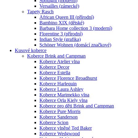
Spotlight (moderní)
Versailles (zámecké)
Tapety Rasch
African Queen III (přírodní)
Bambino XIX (dětské)
Barbara Home collection 3 (moderní)
Florentine 3 (přírodní)
Indian Style (grafika)
Schöner Wohnen (domácí značkové)
Kusové koberce
Koberce Brink and Campman
Koberce Atelier vlna
Koberce Decor
Koberce Estella
Koberce Florence Broadhurst
Koberce Harlequin
Koberce Laura Ashley
Koberce Marimekko vlna
Koberce Orla Kiely vlna
Koberce pro děti Brink and Campman
Koberce Pure Morris
Koberce Sanderson
Koberce Scion
Koberce vlněné Ted Baker
Koberce Wedgwood