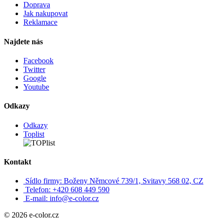
Doprava
Jak nakupovat
Reklamace
Najdete nás
Facebook
Twitter
Google
Youtube
Odkazy
Odkazy
Toplist
Kontakt
Sídlo firmy: Boženy Němcové 739/1, Svitavy 568 02, CZ
Telefon: +420 608 449 590
E-mail: info@e-color.cz
© 2026 e-color.cz