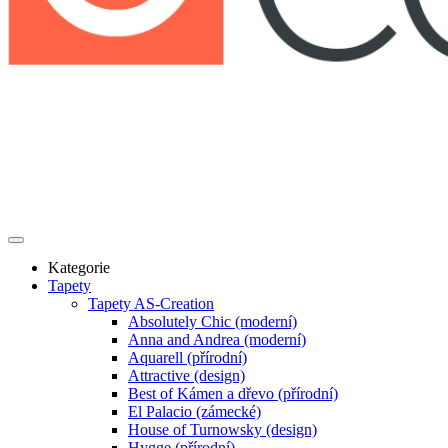
Kategorie
Tapety
Tapety AS-Creation
Absolutely Chic (moderní)
Anna and Andrea (moderní)
Aquarell (přírodní)
Attractive (design)
Best of Kámen a dřevo (přírodní)
El Palacio (zámecké)
House of Turnowsky (design)
Hygge (přírodní)