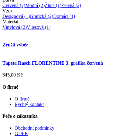
Červená
(2)
Modrá
(2)
Žlutá
(1)
Zelená
(2)
Vzor
Designová
(1)
Grafická
(2)
Domácí
(1)
Material
Vinylová
(2)
Vliesová
(1)
Zrušit výběr
Tapeta Rasch FLORENTINE 3, grafika červená
645,00 Kč
O firmě
O firmě
Rychlý kontakt
Péče o zákazníka
Obchodní podmínky
GDPR