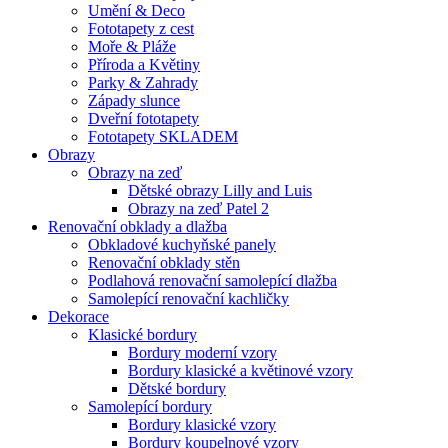
Umění & Deco
Fototapety z cest
Moře & Pláže
Příroda a Květiny
Parky & Zahrady
Západy slunce
Dveřní fototapety
Fototapety SKLADEM
Obrazy
Obrazy na zeď
Dětské obrazy Lilly and Luis
Obrazy na zeď Patel 2
Renovační obklady a dlažba
Obkladové kuchyňské panely
Renovační obklady stěn
Podlahová renovační samolepící dlažba
Samolepící renovační kachličky
Dekorace
Klasické bordury
Bordury moderní vzory
Bordury klasické a květinové vzory
Dětské bordury
Samolepící bordury
Bordury klasické vzory
Bordury koupelnové vzory