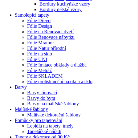
Bordury kuchyňské vzory
Bordury dětské vzory
Samolepící tapety
Fólie Dřevo
Fólie Design
Fólie na Renovaci dveří
Fólie Renovace nábytku
Fólie Mramor
Fólie Natur přírodní
Fólie na sklo
Fólie UNI
Fólie Imitace obklady a dlažba
Fólie Metráž
Fólie SKLADEM
Fólie protisluneční na okna a sklo
Barvy
Barvy tónovací
Barvy do bytu
Barvy na malířské šablony
Malířské šablony
Malířské dekorační šablony
Pomůcky pro tapetování
Lepidla na tapety, tmely
Tapetářské nářadí
Tapety a dekorace od 90 Kč