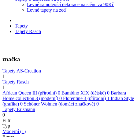
Levné samolepící dekorace na stěnu za 90Kč
Levné tapety na zeď
Tapety
Tapety Rasch
značka
Tapety AS-Creation
1
Tapety Rasch
1
African Queen III (přírodní)
0
Bambino XIX (dětské)
0
Barbara
Home collection 3 (moderní)
0
Florentine 3 (přírodní)
1
Indian Style
(grafika)
0
Schöner Wohnen (domácí značkové)
0
Tapety Erismann
0
Filtr
Typ
Moderní
(1)
Barva