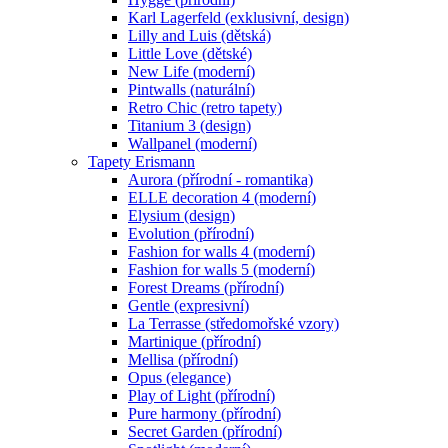
Karl Lagerfeld (exklusivní, design)
Lilly and Luis (dětská)
Little Love (dětské)
New Life (moderní)
Pintwalls (naturální)
Retro Chic (retro tapety)
Titanium 3 (design)
Wallpanel (moderní)
Tapety Erismann
Aurora (přírodní - romantika)
ELLE decoration 4 (moderní)
Elysium (design)
Evolution (přírodní)
Fashion for walls 4 (moderní)
Fashion for walls 5 (moderní)
Forest Dreams (přírodní)
Gentle (expresivní)
La Terrasse (středomořské vzory)
Martinique (přírodní)
Mellisa (přírodní)
Opus (elegance)
Play of Light (přírodní)
Pure harmony (přírodní)
Secret Garden (přírodní)