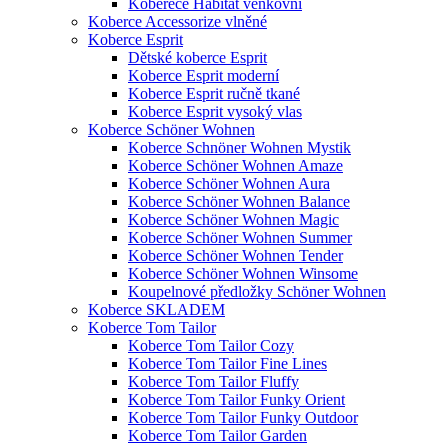
Koberece Habitat venkovní
Koberce Accessorize vlněné
Koberce Esprit
Dětské koberce Esprit
Koberce Esprit moderní
Koberce Esprit ručně tkané
Koberce Esprit vysoký vlas
Koberce Schöner Wohnen
Koberce Schnöner Wohnen Mystik
Koberce Schöner Wohnen Amaze
Koberce Schöner Wohnen Aura
Koberce Schöner Wohnen Balance
Koberce Schöner Wohnen Magic
Koberce Schöner Wohnen Summer
Koberce Schöner Wohnen Tender
Koberce Schöner Wohnen Winsome
Koupelnové předložky Schöner Wohnen
Koberce SKLADEM
Koberce Tom Tailor
Koberce Tom Tailor Cozy
Koberce Tom Tailor Fine Lines
Koberce Tom Tailor Fluffy
Koberce Tom Tailor Funky Orient
Koberce Tom Tailor Funky Outdoor
Koberce Tom Tailor Garden