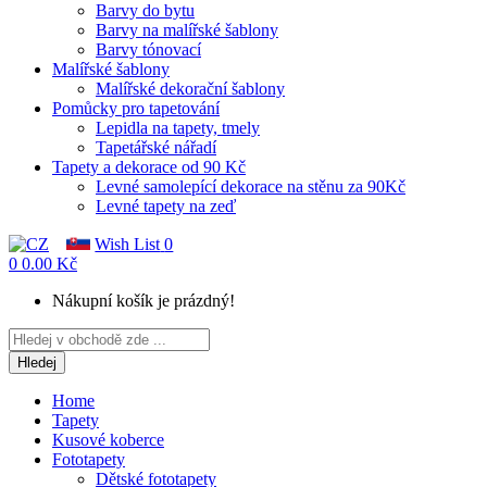
Barvy do bytu
Barvy na malířské šablony
Barvy tónovací
Malířské šablony
Malířské dekorační šablony
Pomůcky pro tapetování
Lepidla na tapety, tmely
Tapetářské nářadí
Tapety a dekorace od 90 Kč
Levné samolepící dekorace na stěnu za 90Kč
Levné tapety na zeď
Wish List
0
0
0.00 Kč
Nákupní košík je prázdný!
Hledej
Home
Tapety
Kusové koberce
Fototapety
Dětské fototapety