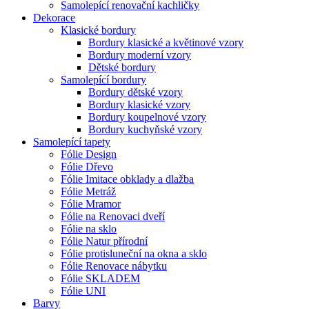
Samolepící renovační kachličky
Dekorace
Klasické bordury
Bordury klasické a květinové vzory
Bordury moderní vzory
Dětské bordury
Samolepící bordury
Bordury dětské vzory
Bordury klasické vzory
Bordury koupelnové vzory
Bordury kuchyňské vzory
Samolepící tapety
Fólie Design
Fólie Dřevo
Fólie Imitace obklady a dlažba
Fólie Metráž
Fólie Mramor
Fólie na Renovaci dveří
Fólie na sklo
Fólie Natur přírodní
Fólie protisluneční na okna a sklo
Fólie Renovace nábytku
Fólie SKLADEM
Fólie UNI
Barvy