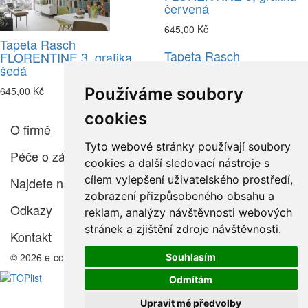
červená
645,00 Kč
Tapeta Rasch
Tapeta Rasch
FLORENTINE 3, grafika
FLORENTINE 3, grafika
šedá
béžová
645,00 Kč
Používáme soubory
645,00 Kč
cookies
O firmě
Tyto webové stránky používají soubory
Péče o zákazníka
cookies a další sledovací nástroje s
cílem vylepšení uživatelského prostředí,
Najdete nás
zobrazení přizpůsobeného obsahu a
Odkazy
reklam, analýzy návštěvnosti webových
stránek a zjištění zdroje návštěvnosti.
Kontakt
© 2026 e-color.cz
Souhlasím
Odmítám
Upravit mé předvolby