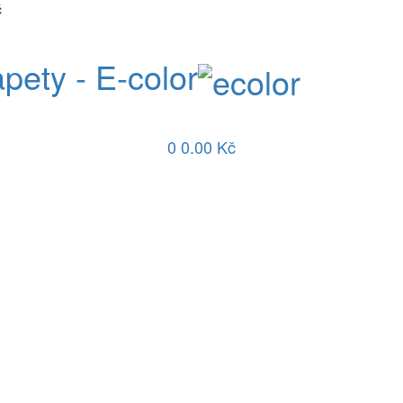
č
apety - E-color
0
0.00 Kč