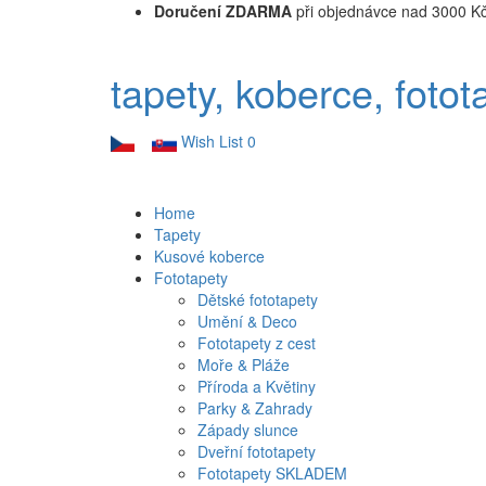
Doručení ZDARMA
při objednávce nad 3000 K
tapety, koberce, fotot
Wish List
0
Home
Tapety
Kusové koberce
Fototapety
Dětské fototapety
Umění & Deco
Fototapety z cest
Moře & Pláže
Příroda a Květiny
Parky & Zahrady
Západy slunce
Dveřní fototapety
Fototapety SKLADEM