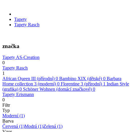
Tapety
Tapety Rasch
značka
Tapety AS-Creation
0
Tapety Rasch
1
African Queen III (přírodní)
0
Bambino XIX (dětské)
0
Barbara
Home collection 3 (moderní)
0
Florentine 3 (přírodní)
1
Indian Style
(grafika)
0
Schöner Wohnen (domácí značkové)
0
Tapety Erismann
0
Filtr
Typ
Moderní
(1)
Barva
Červená
(1)
Modrá
(1)
Zelená
(1)
Vzor