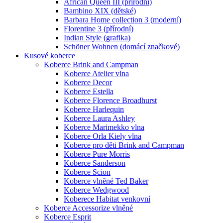
African Queen III (přírodní)
Bambino XIX (dětské)
Barbara Home collection 3 (moderní)
Florentine 3 (přírodní)
Indian Style (grafika)
Schöner Wohnen (domácí značkové)
Kusové koberce
Koberce Brink and Campman
Koberce Atelier vlna
Koberce Decor
Koberce Estella
Koberce Florence Broadhurst
Koberce Harlequin
Koberce Laura Ashley
Koberce Marimekko vlna
Koberce Orla Kiely vlna
Koberce pro děti Brink and Campman
Koberce Pure Morris
Koberce Sanderson
Koberce Scion
Koberce vlněné Ted Baker
Koberce Wedgwood
Koberece Habitat venkovní
Koberce Accessorize vlněné
Koberce Esprit