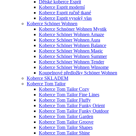
Dětské koberce Esprit
Koberce Esprit moderní
Koberce Esprit ručně tkané
Koberce Esprit vysoký vlas
Koberce Schöner Wohnen
Koberce Schnöner Wohnen Mystik
Koberce Schöner Wohnen Amaze
Koberce Schöner Wohnen Aura
Koberce Schöner Wohnen Balance
Koberce Schöner Wohnen Magic
Koberce Schöner Wohnen Summer
Koberce Schöner Wohnen Tender
Koberce Schöner Wohnen Winsome
Koupelnové předložky Schöner Wohnen
Koberce SKLADEM
Koberce Tom Tailor
Koberce Tom Tailor Cozy
Koberce Tom Tailor Fine Lines
Koberce Tom Tailor Fluffy
Koberce Tom Tailor Funky Orient
Koberce Tom Tailor Funky Outdoor
Koberce Tom Tailor Garden
Koberce Tom Tailor Groove
Koberce Tom Tailor Shapes
Koberce Tom Tailor Shine