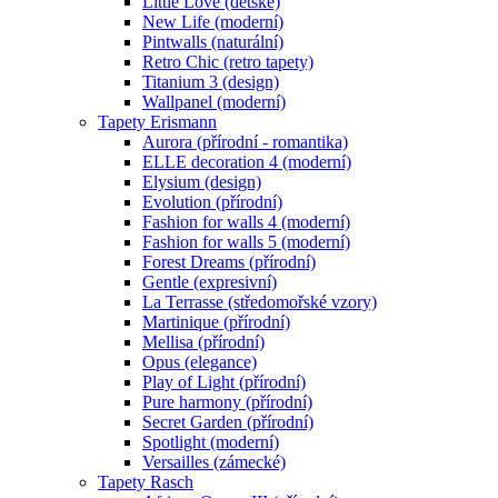
Little Love (dětské)
New Life (moderní)
Pintwalls (naturální)
Retro Chic (retro tapety)
Titanium 3 (design)
Wallpanel (moderní)
Tapety Erismann
Aurora (přírodní - romantika)
ELLE decoration 4 (moderní)
Elysium (design)
Evolution (přírodní)
Fashion for walls 4 (moderní)
Fashion for walls 5 (moderní)
Forest Dreams (přírodní)
Gentle (expresivní)
La Terrasse (středomořské vzory)
Martinique (přírodní)
Mellisa (přírodní)
Opus (elegance)
Play of Light (přírodní)
Pure harmony (přírodní)
Secret Garden (přírodní)
Spotlight (moderní)
Versailles (zámecké)
Tapety Rasch