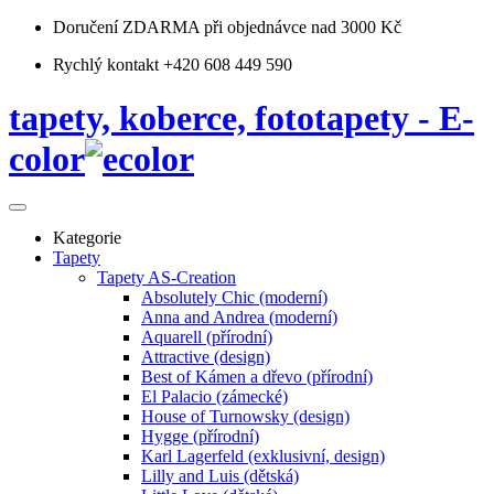
Doručení ZDARMA
při objednávce nad 3000 Kč
Rychlý kontakt +420 608 449 590
tapety, koberce, fototapety - E-
color
Kategorie
Tapety
Tapety AS-Creation
Absolutely Chic (moderní)
Anna and Andrea (moderní)
Aquarell (přírodní)
Attractive (design)
Best of Kámen a dřevo (přírodní)
El Palacio (zámecké)
House of Turnowsky (design)
Hygge (přírodní)
Karl Lagerfeld (exklusivní, design)
Lilly and Luis (dětská)