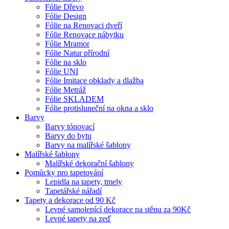
Fólie Dřevo
Fólie Design
Fólie na Renovaci dveří
Fólie Renovace nábytku
Fólie Mramor
Fólie Natur přírodní
Fólie na sklo
Fólie UNI
Fólie Imitace obklady a dlažba
Fólie Metráž
Fólie SKLADEM
Fólie protisluneční na okna a sklo
Barvy
Barvy tónovací
Barvy do bytu
Barvy na malířské šablony
Malířské šablony
Malířské dekorační šablony
Pomůcky pro tapetování
Lepidla na tapety, tmely
Tapetářské nářadí
Tapety a dekorace od 90 Kč
Levné samolepící dekorace na stěnu za 90Kč
Levné tapety na zeď