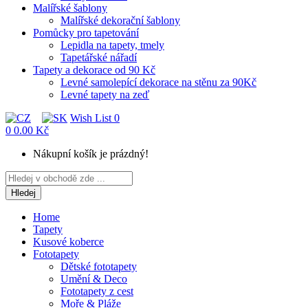
Malířské šablony
Malířské dekorační šablony
Pomůcky pro tapetování
Lepidla na tapety, tmely
Tapetářské nářadí
Tapety a dekorace od 90 Kč
Levné samolepící dekorace na stěnu za 90Kč
Levné tapety na zeď
Wish List
0
0
0.00 Kč
Nákupní košík je prázdný!
Hledej
Home
Tapety
Kusové koberce
Fototapety
Dětské fototapety
Umění & Deco
Fototapety z cest
Moře & Pláže