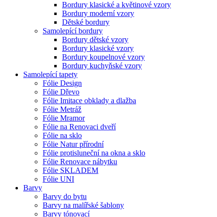
Bordury klasické a květinové vzory
Bordury moderní vzory
Dětské bordury
Samolepící bordury
Bordury dětské vzory
Bordury klasické vzory
Bordury koupelnové vzory
Bordury kuchyňské vzory
Samolepící tapety
Fólie Design
Fólie Dřevo
Fólie Imitace obklady a dlažba
Fólie Metráž
Fólie Mramor
Fólie na Renovaci dveří
Fólie na sklo
Fólie Natur přírodní
Fólie protisluneční na okna a sklo
Fólie Renovace nábytku
Fólie SKLADEM
Fólie UNI
Barvy
Barvy do bytu
Barvy na malířské šablony
Barvy tónovací