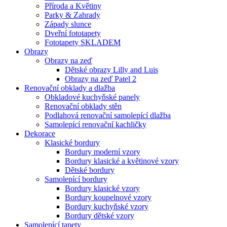
Příroda a Květiny
Parky & Zahrady
Západy slunce
Dveřní fototapety
Fototapety SKLADEM
Obrazy
Obrazy na zeď
Dětské obrazy Lilly and Luis
Obrazy na zeď Patel 2
Renovační obklady a dlažba
Obkladové kuchyňské panely
Renovační obklady stěn
Podlahová renovační samolepící dlažba
Samolepící renovační kachličky
Dekorace
Klasické bordury
Bordury moderní vzory
Bordury klasické a květinové vzory
Dětské bordury
Samolepící bordury
Bordury klasické vzory
Bordury koupelnové vzory
Bordury kuchyňské vzory
Bordury dětské vzory
Samolepící tapety