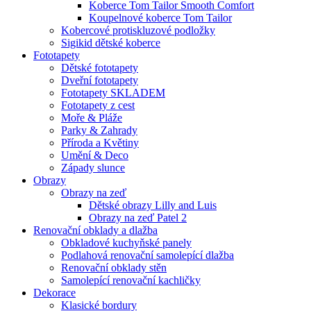
Koberce Tom Tailor Smooth Comfort
Koupelnové koberce Tom Tailor
Kobercové protiskluzové podložky
Sigikid dětské koberce
Fototapety
Dětské fototapety
Dveřní fototapety
Fototapety SKLADEM
Fototapety z cest
Moře & Pláže
Parky & Zahrady
Příroda a Květiny
Umění & Deco
Západy slunce
Obrazy
Obrazy na zeď
Dětské obrazy Lilly and Luis
Obrazy na zeď Patel 2
Renovační obklady a dlažba
Obkladové kuchyňské panely
Podlahová renovační samolepící dlažba
Renovační obklady stěn
Samolepící renovační kachličky
Dekorace
Klasické bordury