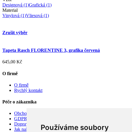
Designová
(1)
Grafická
(1)
Material
Vinylová
(1)
Vliesová
(1)
Zrušit výběr
Tapeta Rasch FLORENTINE 3, grafika červená
645,00 Kč
O firmě
O firmě
Rychlý kontakt
Péče o zákazníka
Obchodní podmínky
GDPR
Doprava
Používáme soubory
Jak nakupovat