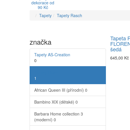
dekorace od
90 Kč
Tapety
Tapety Rasch
Tapeta 
značka
FLORENT
šedá
Tapety AS-Creation
645,00 Kč
0
Tapety Rasch
1
African Queen III (přírodní)
0
Bambino XIX (dětské)
0
Barbara Home collection 3
(moderní)
0