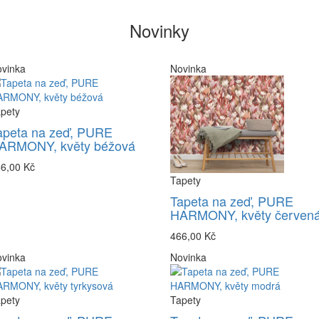
Novinky
vinka
Novinka
pety
apeta na zeď, PURE
ARMONY, květy béžová
6,00 Kč
Tapety
Tapeta na zeď, PURE
HARMONY, květy červen
466,00 Kč
vinka
Novinka
pety
Tapety