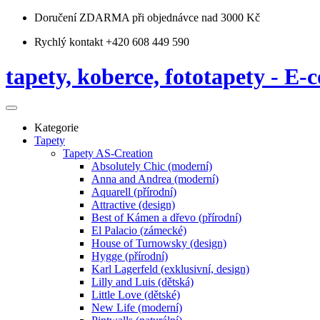
Doručení ZDARMA
při objednávce nad 3000 Kč
Rychlý kontakt +420 608 449 590
tapety, koberce, fototapety - E-c
Kategorie
Tapety
Tapety AS-Creation
Absolutely Chic (moderní)
Anna and Andrea (moderní)
Aquarell (přírodní)
Attractive (design)
Best of Kámen a dřevo (přírodní)
El Palacio (zámecké)
House of Turnowsky (design)
Hygge (přírodní)
Karl Lagerfeld (exklusivní, design)
Lilly and Luis (dětská)
Little Love (dětské)
New Life (moderní)