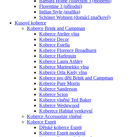
Barbara Home collection 3 (moderní)
Florentine 3 (přírodní)
Indian Style (grafika)
Schöner Wohnen (domácí značkové)
Kusové koberce
Koberce Brink and Campman
Koberce Atelier vlna
Koberce Decor
Koberce Estella
Koberce Florence Broadhurst
Koberce Harlequin
Koberce Laura Ashley
Koberce Marimekko vlna
Koberce Orla Kiely vlna
Koberce pro děti Brink and Campman
Koberce Pure Morris
Koberce Sanderson
Koberce Scion
Koberce vlněné Ted Baker
Koberce Wedgwood
Koberece Habitat venkovní
Koberce Accessorize vlněné
Koberce Esprit
Dětské koberce Esprit
Koberce Esprit moderní