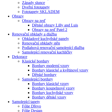
Západy slunce
Dveřní fototapety
Fototapety SKLADEM
Obrazy
Obrazy na zeď
Dětské obrazy Lilly and Luis
Obrazy na zeď Patel 2
Renovační obklady a dlažba
Obkladové kuchyňské panely
Renovační obklady stěn
Podlahová renovační samolepící dlažba
Samolepící renovační kachličky
Dekorace
Klasické bordury
Bordury moderní vzory
Bordury klasické a květinové vzory
Dětské bordury
Samolepící bordury
Bordury klasické vzory
Bordury koupelnové vzory
Bordury kuchyňské vzory
Bordury dětské vzory
Samolepící tapety
Fólie Dřevo
Fólie Design