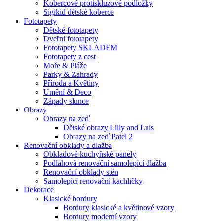
Kobercové protiskluzové podložky
Sigikid dětské koberce
Fototapety
Dětské fototapety
Dveřní fototapety
Fototapety SKLADEM
Fototapety z cest
Moře & Pláže
Parky & Zahrady
Příroda a Květiny
Umění & Deco
Západy slunce
Obrazy
Obrazy na zeď
Dětské obrazy Lilly and Luis
Obrazy na zeď Patel 2
Renovační obklady a dlažba
Obkladové kuchyňské panely
Podlahová renovační samolepící dlažba
Renovační obklady stěn
Samolepící renovační kachličky
Dekorace
Klasické bordury
Bordury klasické a květinové vzory
Bordury moderní vzory