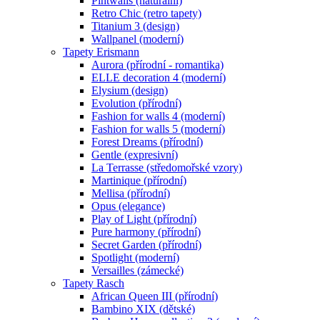
Pintwalls (naturální)
Retro Chic (retro tapety)
Titanium 3 (design)
Wallpanel (moderní)
Tapety Erismann
Aurora (přírodní - romantika)
ELLE decoration 4 (moderní)
Elysium (design)
Evolution (přírodní)
Fashion for walls 4 (moderní)
Fashion for walls 5 (moderní)
Forest Dreams (přírodní)
Gentle (expresivní)
La Terrasse (středomořské vzory)
Martinique (přírodní)
Mellisa (přírodní)
Opus (elegance)
Play of Light (přírodní)
Pure harmony (přírodní)
Secret Garden (přírodní)
Spotlight (moderní)
Versailles (zámecké)
Tapety Rasch
African Queen III (přírodní)
Bambino XIX (dětské)