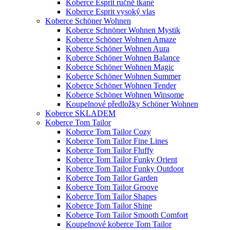
Koberce Esprit ručně tkané
Koberce Esprit vysoký vlas
Koberce Schöner Wohnen
Koberce Schnöner Wohnen Mystik
Koberce Schöner Wohnen Amaze
Koberce Schöner Wohnen Aura
Koberce Schöner Wohnen Balance
Koberce Schöner Wohnen Magic
Koberce Schöner Wohnen Summer
Koberce Schöner Wohnen Tender
Koberce Schöner Wohnen Winsome
Koupelnové předložky Schöner Wohnen
Koberce SKLADEM
Koberce Tom Tailor
Koberce Tom Tailor Cozy
Koberce Tom Tailor Fine Lines
Koberce Tom Tailor Fluffy
Koberce Tom Tailor Funky Orient
Koberce Tom Tailor Funky Outdoor
Koberce Tom Tailor Garden
Koberce Tom Tailor Groove
Koberce Tom Tailor Shapes
Koberce Tom Tailor Shine
Koberce Tom Tailor Smooth Comfort
Koupelnové koberce Tom Tailor