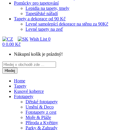
Pomůcky pro tapetování
Lepidla na tapety, tmely
Tapetářské nářadí
Tapety a dekorace od 90 Kč
Levné samolepící dekorace na stěnu za 90Kč
Levné tapety na zeď
Wish List
0
0
0.00 Kč
Nákupní košík je prázdný!
Hledej
Home
Tapety
Kusové koberce
Fototapety
Dětské fototapety
Umění & Deco
Fototapety z cest
Moře & Pláže
Příroda a Květiny
Parky & Zahrady