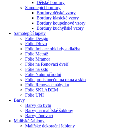
Dětské bordury
Samolepící bordury
Bordury dětské vzory
Bordury klasické vzory
Bordury koupelnové vzory
Bordury kuchyňské vzory
Samolepící tapety
Fólie Design
Fólie Dřevo
Fólie Imitace obklady a dlažba
Fólie Metráž
Fólie Mramor
Fólie na Renovaci dveří
Fólie na sklo
Fólie Natur přírodní
Fólie protisluneční na okna a sklo
Fólie Renovace nábytku
Fólie SKLADEM
Fólie UNI
Barvy
Barvy do bytu
Barvy na malířské šablony
Barvy tónovací
Malířské šablony
Malířské dekorační šablony