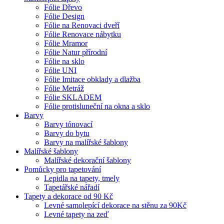
Fólie Dřevo
Fólie Design
Fólie na Renovaci dveří
Fólie Renovace nábytku
Fólie Mramor
Fólie Natur přírodní
Fólie na sklo
Fólie UNI
Fólie Imitace obklady a dlažba
Fólie Metráž
Fólie SKLADEM
Fólie protisluneční na okna a sklo
Barvy
Barvy tónovací
Barvy do bytu
Barvy na malířské šablony
Malířské šablony
Malířské dekorační šablony
Pomůcky pro tapetování
Lepidla na tapety, tmely
Tapetářské nářadí
Tapety a dekorace od 90 Kč
Levné samolepící dekorace na stěnu za 90Kč
Levné tapety na zeď