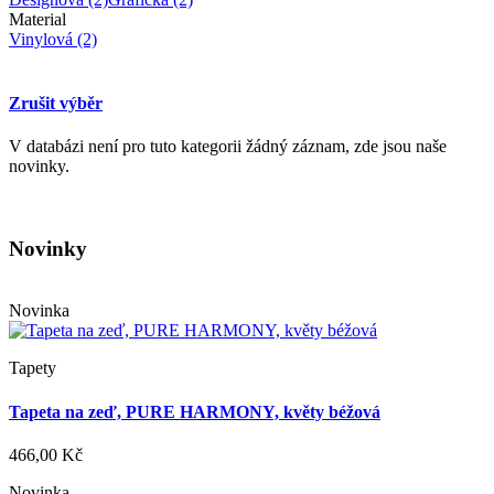
Material
Vinylová
(2)
Zrušit výběr
V databázi není pro tuto kategorii žádný záznam, zde jsou naše
novinky.
Novinky
Novinka
Tapety
Tapeta na zeď, PURE HARMONY, květy béžová
466,00 Kč
Novinka