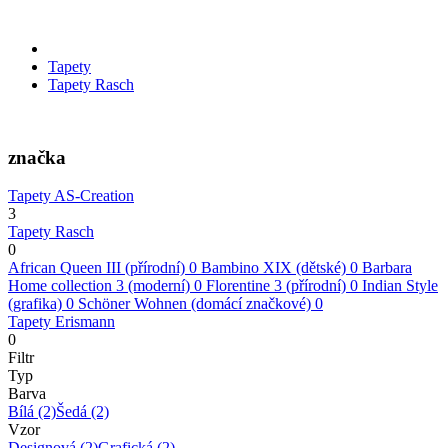
Tapety
Tapety Rasch
značka
Tapety AS-Creation
3
Tapety Rasch
0
African Queen III (přírodní)
0
Bambino XIX (dětské)
0
Barbara
Home collection 3 (moderní)
0
Florentine 3 (přírodní)
0
Indian Style
(grafika)
0
Schöner Wohnen (domácí značkové)
0
Tapety Erismann
0
Filtr
Typ
Barva
Bílá
(2)
Šedá
(2)
Vzor
Designová
(2)
Grafická
(2)