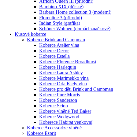
African Queen III (přírodní)
Bambino XIX (dětské)
Barbara Home collection 3 (moderní)
Florentine 3 (přírodní)
Indian Style (grafika)
Schöner Wohnen (domácí značkové)
Kusové koberce
Koberce Brink and Campman
Koberce Atelier vlna
Koberce Decor
Koberce Estella
Koberce Florence Broadhurst
Koberce Harlequin
Koberce Laura Ashley
Koberce Marimekko vlna
Koberce Orla Kiely vlna
Koberce pro děti Brink and Campman
Koberce Pure Morris
Koberce Sanderson
Koberce Scion
Koberce vlněné Ted Baker
Koberce Wedgwood
Koberece Habitat venkovní
Koberce Accessorize vlněné
Koberce Esprit