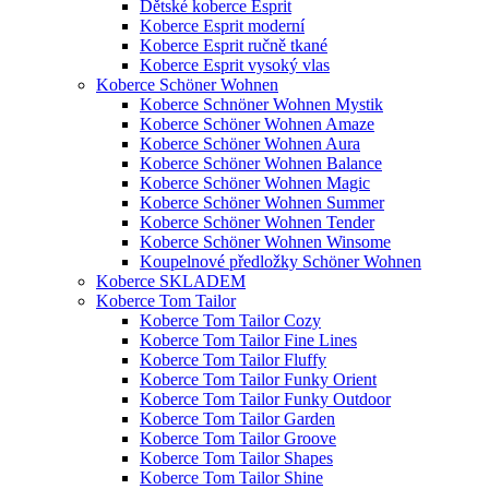
Dětské koberce Esprit
Koberce Esprit moderní
Koberce Esprit ručně tkané
Koberce Esprit vysoký vlas
Koberce Schöner Wohnen
Koberce Schnöner Wohnen Mystik
Koberce Schöner Wohnen Amaze
Koberce Schöner Wohnen Aura
Koberce Schöner Wohnen Balance
Koberce Schöner Wohnen Magic
Koberce Schöner Wohnen Summer
Koberce Schöner Wohnen Tender
Koberce Schöner Wohnen Winsome
Koupelnové předložky Schöner Wohnen
Koberce SKLADEM
Koberce Tom Tailor
Koberce Tom Tailor Cozy
Koberce Tom Tailor Fine Lines
Koberce Tom Tailor Fluffy
Koberce Tom Tailor Funky Orient
Koberce Tom Tailor Funky Outdoor
Koberce Tom Tailor Garden
Koberce Tom Tailor Groove
Koberce Tom Tailor Shapes
Koberce Tom Tailor Shine