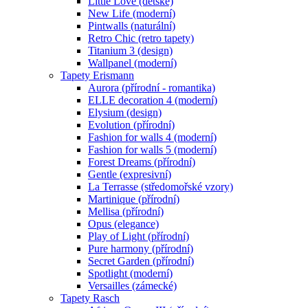
Little Love (dětské)
New Life (moderní)
Pintwalls (naturální)
Retro Chic (retro tapety)
Titanium 3 (design)
Wallpanel (moderní)
Tapety Erismann
Aurora (přírodní - romantika)
ELLE decoration 4 (moderní)
Elysium (design)
Evolution (přírodní)
Fashion for walls 4 (moderní)
Fashion for walls 5 (moderní)
Forest Dreams (přírodní)
Gentle (expresivní)
La Terrasse (středomořské vzory)
Martinique (přírodní)
Mellisa (přírodní)
Opus (elegance)
Play of Light (přírodní)
Pure harmony (přírodní)
Secret Garden (přírodní)
Spotlight (moderní)
Versailles (zámecké)
Tapety Rasch