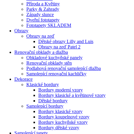
Příroda a Květiny
Parky & Zahrady
Západy slunce
Dveřní fototapety
Fototapety SKLADEM
Obrazy
Obrazy na zeď
Dětské obrazy Lilly and Luis
Obrazy na zeď Patel 2
Renovační obklady a dlažba
Obkladové kuchyňské panely
Renovační obklady stěn
Podlahová renovační samolepící dlažba
Samolepící renovační kachličky
Dekorace
Klasické bordury
Bordury moderní vzory
Bordury klasické a květinové vzory
Dětské bordury
Samolepící bordury
Bordury klasické vzory
Bordury koupelnové vzory
Bordury kuchyňské vzory
Bordury dětské vzory
Samolepící tapety