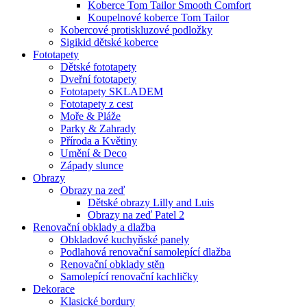
Koberce Tom Tailor Smooth Comfort
Koupelnové koberce Tom Tailor
Kobercové protiskluzové podložky
Sigikid dětské koberce
Fototapety
Dětské fototapety
Dveřní fototapety
Fototapety SKLADEM
Fototapety z cest
Moře & Pláže
Parky & Zahrady
Příroda a Květiny
Umění & Deco
Západy slunce
Obrazy
Obrazy na zeď
Dětské obrazy Lilly and Luis
Obrazy na zeď Patel 2
Renovační obklady a dlažba
Obkladové kuchyňské panely
Podlahová renovační samolepící dlažba
Renovační obklady stěn
Samolepící renovační kachličky
Dekorace
Klasické bordury