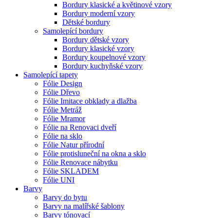
Bordury klasické a květinové vzory
Bordury moderní vzory
Dětské bordury
Samolepící bordury
Bordury dětské vzory
Bordury klasické vzory
Bordury koupelnové vzory
Bordury kuchyňské vzory
Samolepící tapety
Fólie Design
Fólie Dřevo
Fólie Imitace obklady a dlažba
Fólie Metráž
Fólie Mramor
Fólie na Renovaci dveří
Fólie na sklo
Fólie Natur přírodní
Fólie protisluneční na okna a sklo
Fólie Renovace nábytku
Fólie SKLADEM
Fólie UNI
Barvy
Barvy do bytu
Barvy na malířské šablony
Barvy tónovací