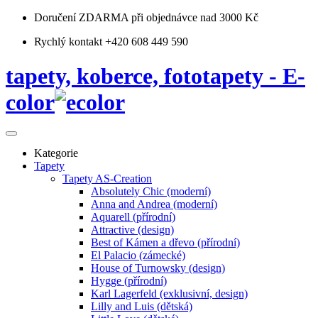
Doručení ZDARMA
při objednávce nad 3000 Kč
Rychlý kontakt +420 608 449 590
tapety, koberce, fototapety - E-
color
Kategorie
Tapety
Tapety AS-Creation
Absolutely Chic (moderní)
Anna and Andrea (moderní)
Aquarell (přírodní)
Attractive (design)
Best of Kámen a dřevo (přírodní)
El Palacio (zámecké)
House of Turnowsky (design)
Hygge (přírodní)
Karl Lagerfeld (exklusivní, design)
Lilly and Luis (dětská)