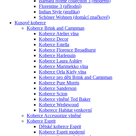
Barbara Home collection 3 (moderní)
Florentine 3 (přírodní)
Indian Style (grafika)
Schöner Wohnen (domácí značkové)
Kusové koberce
Koberce Brink and Campman
Koberce Atelier vlna
Koberce Decor
Koberce Estella
Koberce Florence Broadhurst
Koberce Harlequin
Koberce Laura Ashley
Koberce Marimekko vlna
Koberce Orla Kiely vlna
Koberce pro děti Brink and Campman
Koberce Pure Morris
Koberce Sanderson
Koberce Scion
Koberce vlněné Ted Baker
Koberce Wedgwood
Koberece Habitat venkovní
Koberce Accessorize vlněné
Koberce Esprit
Dětské koberce Esprit
Koberce Esprit moderní