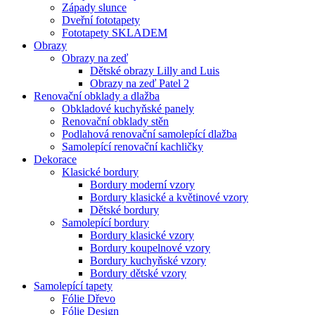
Západy slunce
Dveřní fototapety
Fototapety SKLADEM
Obrazy
Obrazy na zeď
Dětské obrazy Lilly and Luis
Obrazy na zeď Patel 2
Renovační obklady a dlažba
Obkladové kuchyňské panely
Renovační obklady stěn
Podlahová renovační samolepící dlažba
Samolepící renovační kachličky
Dekorace
Klasické bordury
Bordury moderní vzory
Bordury klasické a květinové vzory
Dětské bordury
Samolepící bordury
Bordury klasické vzory
Bordury koupelnové vzory
Bordury kuchyňské vzory
Bordury dětské vzory
Samolepící tapety
Fólie Dřevo
Fólie Design