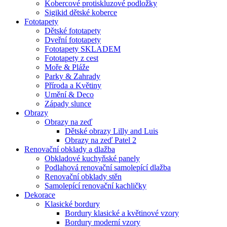
Kobercové protiskluzové podložky
Sigikid dětské koberce
Fototapety
Dětské fototapety
Dveřní fototapety
Fototapety SKLADEM
Fototapety z cest
Moře & Pláže
Parky & Zahrady
Příroda a Květiny
Umění & Deco
Západy slunce
Obrazy
Obrazy na zeď
Dětské obrazy Lilly and Luis
Obrazy na zeď Patel 2
Renovační obklady a dlažba
Obkladové kuchyňské panely
Podlahová renovační samolepící dlažba
Renovační obklady stěn
Samolepící renovační kachličky
Dekorace
Klasické bordury
Bordury klasické a květinové vzory
Bordury moderní vzory