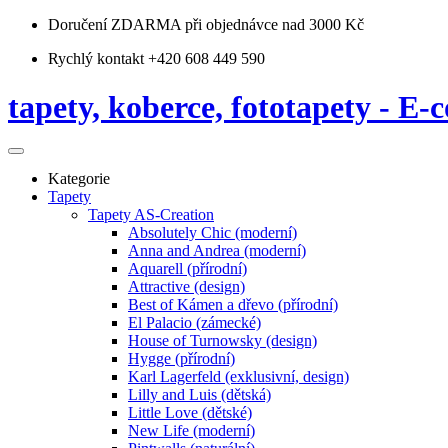
Doručení ZDARMA
při objednávce nad 3000 Kč
Rychlý kontakt +420 608 449 590
tapety, koberce, fototapety - E-c
Kategorie
Tapety
Tapety AS-Creation
Absolutely Chic (moderní)
Anna and Andrea (moderní)
Aquarell (přírodní)
Attractive (design)
Best of Kámen a dřevo (přírodní)
El Palacio (zámecké)
House of Turnowsky (design)
Hygge (přírodní)
Karl Lagerfeld (exklusivní, design)
Lilly and Luis (dětská)
Little Love (dětské)
New Life (moderní)