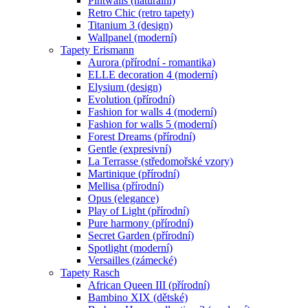
Pintwalls (naturální)
Retro Chic (retro tapety)
Titanium 3 (design)
Wallpanel (moderní)
Tapety Erismann
Aurora (přírodní - romantika)
ELLE decoration 4 (moderní)
Elysium (design)
Evolution (přírodní)
Fashion for walls 4 (moderní)
Fashion for walls 5 (moderní)
Forest Dreams (přírodní)
Gentle (expresivní)
La Terrasse (středomořské vzory)
Martinique (přírodní)
Mellisa (přírodní)
Opus (elegance)
Play of Light (přírodní)
Pure harmony (přírodní)
Secret Garden (přírodní)
Spotlight (moderní)
Versailles (zámecké)
Tapety Rasch
African Queen III (přírodní)
Bambino XIX (dětské)