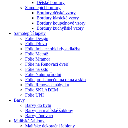
Dětské bordury
Samolepící bordury
Bordury dětské vzory
Bordury klasické vzory
Bordury koupelnové vzory
Bordury kuchyňské vzory
Samolepící tapety
Fólie Design
Fólie Dřevo
Fólie Imitace obklady a dlažba
Fólie Metráž
Fólie Mramor
Fólie na Renovaci dveří
Fólie na sklo
Fólie Natur přírodní
Fólie protisluneční na okna a sklo
Fólie Renovace nábytku
Fólie SKLADEM
Fólie UNI
Barvy
Barvy do bytu
Barvy na malířské šablony
Barvy tónovací
Malířské šablony
Malířské dekorační šablony