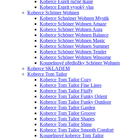
Koberce Esprit ručně tkané
Koberce Esprit vysoký vlas
Koberce Schöner Wohnen
Koberce Schnöner Wohnen Mystik
Koberce Schöner Wohnen Amaze
Koberce Schöner Wohnen Aura
Koberce Schöner Wohnen Balance
Koberce Schöner Wohnen Magic
Koberce Schöner Wohnen Summer
Koberce Schöner Wohnen Tender
Koberce Schöner Wohnen Winsome
Koupelnové předložky Schöner Wohnen
Koberce SKLADEM
Koberce Tom Tailor
Koberce Tom Tailor Cozy
Koberce Tom Tailor Fine Lines
Koberce Tom Tailor Fluffy
Koberce Tom Tailor Funky Orient
Koberce Tom Tailor Funky Outdoor
Koberce Tom Tailor Garden
Koberce Tom Tailor Groove
Koberce Tom Tailor Shapes
Koberce Tom Tailor Shine
Koberce Tom Tailor Smooth Comfort
Koupelnové koberce Tom Tailor