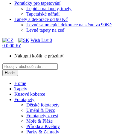
Pomůcky pro tapetování
Lepidla na tapety, tmely
Tapetářské nářadí
Tapety a dekorace od 90 Kč
Levné samolepící dekorace na stěnu za 90Kč
Levné tapety na zeď
Wish List
0
0
0.00 Kč
Nákupní košík je prázdný!
Hledej
Home
Tapety
Kusové koberce
Fototapety
Dětské fototapety
Umění & Deco
Fototapety z cest
Moře & Pláže
Příroda a Květiny
Parky & Zahrady