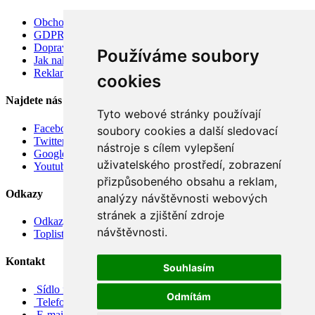
Obchodní podmínky
GDPR
Doprava
Používáme soubory
Jak nakupovat
Reklamace
cookies
Najdete nás
Tyto webové stránky používají
Facebook
soubory cookies a další sledovací
Twitter
nástroje s cílem vylepšení
Google
uživatelského prostředí, zobrazení
Youtube
přizpůsobeného obsahu a reklam,
Odkazy
analýzy návštěvnosti webových
stránek a zjištění zdroje
Odkazy
návštěvnosti.
Toplist
Kontakt
Souhlasím
Sídlo firmy: Boženy Němcové 739/1, Svitavy 568 02, CZ
Odmítám
Telefon: +420 608 449 590
E-mail: info@e-color.cz