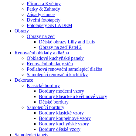
Příroda a Květiny
Parky & Zahrady
Západy slunce
Dveřní fototapety
Fototapety SKLADEM
Obrazy
Obrazy na zeď
Dětské obrazy Lilly and Luis
Obrazy na zeď Patel 2
Renovační obklady a dlažba
Obkladové kuchyňské panely
Renovační obklady stěn
Podlahová renovační samolepící dlažba
Samolepící renovační kachličky
Dekorace
Klasické bordury
Bordury moderní vzory
Bordury klasické a květinové vzory
Dětské bordury
Samolepící bordury
Bordury klasické vzory
Bordury koupelnové vzory
Bordury kuchyňské vzory
Bordury dětské vzory
Samolepící tapety