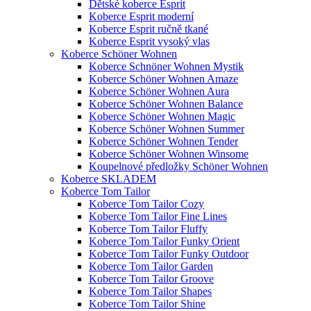
Dětské koberce Esprit
Koberce Esprit moderní
Koberce Esprit ručně tkané
Koberce Esprit vysoký vlas
Koberce Schöner Wohnen
Koberce Schnöner Wohnen Mystik
Koberce Schöner Wohnen Amaze
Koberce Schöner Wohnen Aura
Koberce Schöner Wohnen Balance
Koberce Schöner Wohnen Magic
Koberce Schöner Wohnen Summer
Koberce Schöner Wohnen Tender
Koberce Schöner Wohnen Winsome
Koupelnové předložky Schöner Wohnen
Koberce SKLADEM
Koberce Tom Tailor
Koberce Tom Tailor Cozy
Koberce Tom Tailor Fine Lines
Koberce Tom Tailor Fluffy
Koberce Tom Tailor Funky Orient
Koberce Tom Tailor Funky Outdoor
Koberce Tom Tailor Garden
Koberce Tom Tailor Groove
Koberce Tom Tailor Shapes
Koberce Tom Tailor Shine