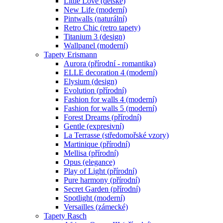
Little Love (dětské)
New Life (moderní)
Pintwalls (naturální)
Retro Chic (retro tapety)
Titanium 3 (design)
Wallpanel (moderní)
Tapety Erismann
Aurora (přírodní - romantika)
ELLE decoration 4 (moderní)
Elysium (design)
Evolution (přírodní)
Fashion for walls 4 (moderní)
Fashion for walls 5 (moderní)
Forest Dreams (přírodní)
Gentle (expresivní)
La Terrasse (středomořské vzory)
Martinique (přírodní)
Mellisa (přírodní)
Opus (elegance)
Play of Light (přírodní)
Pure harmony (přírodní)
Secret Garden (přírodní)
Spotlight (moderní)
Versailles (zámecké)
Tapety Rasch