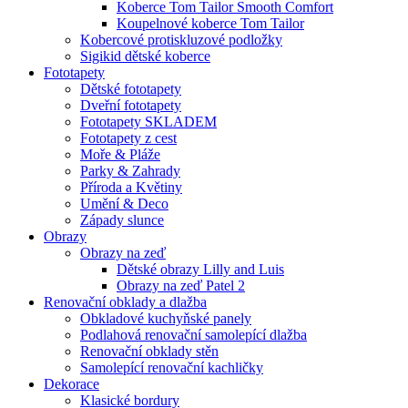
Koberce Tom Tailor Smooth Comfort
Koupelnové koberce Tom Tailor
Kobercové protiskluzové podložky
Sigikid dětské koberce
Fototapety
Dětské fototapety
Dveřní fototapety
Fototapety SKLADEM
Fototapety z cest
Moře & Pláže
Parky & Zahrady
Příroda a Květiny
Umění & Deco
Západy slunce
Obrazy
Obrazy na zeď
Dětské obrazy Lilly and Luis
Obrazy na zeď Patel 2
Renovační obklady a dlažba
Obkladové kuchyňské panely
Podlahová renovační samolepící dlažba
Renovační obklady stěn
Samolepící renovační kachličky
Dekorace
Klasické bordury