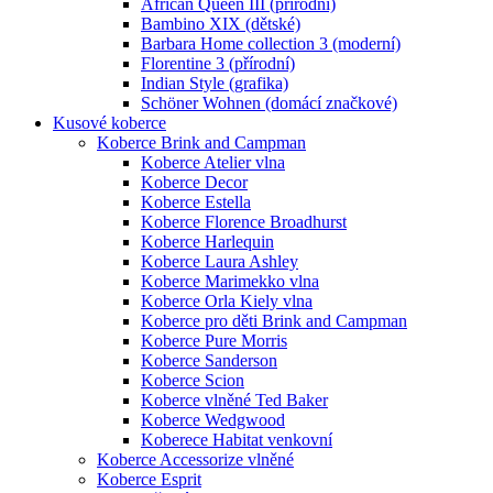
African Queen III (přírodní)
Bambino XIX (dětské)
Barbara Home collection 3 (moderní)
Florentine 3 (přírodní)
Indian Style (grafika)
Schöner Wohnen (domácí značkové)
Kusové koberce
Koberce Brink and Campman
Koberce Atelier vlna
Koberce Decor
Koberce Estella
Koberce Florence Broadhurst
Koberce Harlequin
Koberce Laura Ashley
Koberce Marimekko vlna
Koberce Orla Kiely vlna
Koberce pro děti Brink and Campman
Koberce Pure Morris
Koberce Sanderson
Koberce Scion
Koberce vlněné Ted Baker
Koberce Wedgwood
Koberece Habitat venkovní
Koberce Accessorize vlněné
Koberce Esprit