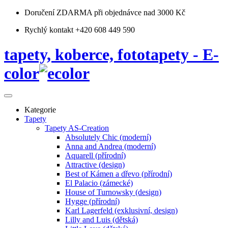
Doručení ZDARMA
při objednávce nad 3000 Kč
Rychlý kontakt +420 608 449 590
tapety, koberce, fototapety - E-
color
Kategorie
Tapety
Tapety AS-Creation
Absolutely Chic (moderní)
Anna and Andrea (moderní)
Aquarell (přírodní)
Attractive (design)
Best of Kámen a dřevo (přírodní)
El Palacio (zámecké)
House of Turnowsky (design)
Hygge (přírodní)
Karl Lagerfeld (exklusivní, design)
Lilly and Luis (dětská)