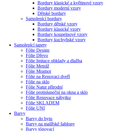
Bordury klasické a květinové vzory
Bordury moderní vzory
Dětské bordury
Samolepící bordury
Bordury dětské vzory
Bordury klasické vzory
Bordury koupelnové vzory
Bordury kuchyňské vzory
Samolepící tapety
Fólie Design
Fólie Dřevo
Fólie Imitace obklady a dlažba
Fólie Metráž
Fólie Mramor
Fólie na Renovaci dveří
Fólie na sklo
Fólie Natur přírodní
Fólie protisluneční na okna a sklo
Fólie Renovace nábytku
Fólie SKLADEM
Fólie UNI
Barvy
Barvy do bytu
Barvy na malířské šablony
Barvy tónovací