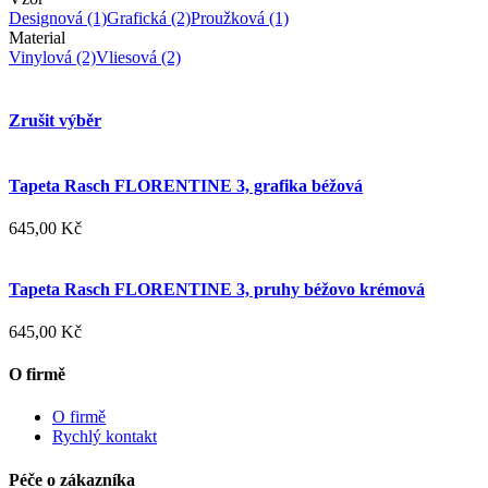
Designová
(1)
Grafická
(2)
Proužková
(1)
Material
Vinylová
(2)
Vliesová
(2)
Zrušit výběr
Tapeta Rasch FLORENTINE 3, grafika béžová
645,00 Kč
Tapeta Rasch FLORENTINE 3, pruhy béžovo krémová
645,00 Kč
O firmě
O firmě
Rychlý kontakt
Péče o zákazníka