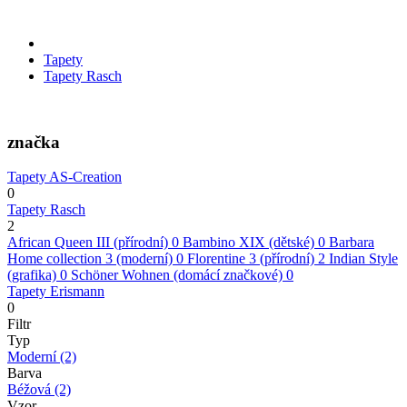
Tapety
Tapety Rasch
značka
Tapety AS-Creation
0
Tapety Rasch
2
African Queen III (přírodní)
0
Bambino XIX (dětské)
0
Barbara
Home collection 3 (moderní)
0
Florentine 3 (přírodní)
2
Indian Style
(grafika)
0
Schöner Wohnen (domácí značkové)
0
Tapety Erismann
0
Filtr
Typ
Moderní
(2)
Barva
Béžová
(2)
Vzor