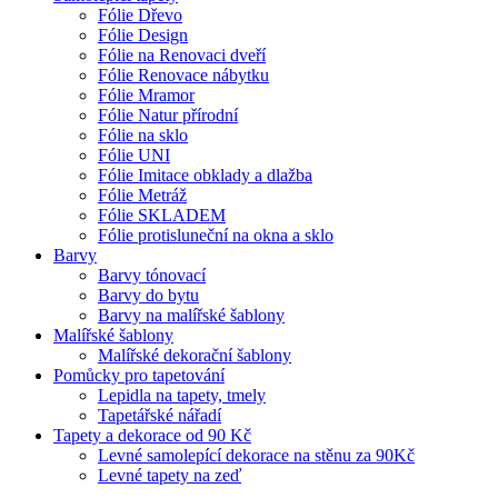
Fólie Dřevo
Fólie Design
Fólie na Renovaci dveří
Fólie Renovace nábytku
Fólie Mramor
Fólie Natur přírodní
Fólie na sklo
Fólie UNI
Fólie Imitace obklady a dlažba
Fólie Metráž
Fólie SKLADEM
Fólie protisluneční na okna a sklo
Barvy
Barvy tónovací
Barvy do bytu
Barvy na malířské šablony
Malířské šablony
Malířské dekorační šablony
Pomůcky pro tapetování
Lepidla na tapety, tmely
Tapetářské nářadí
Tapety a dekorace od 90 Kč
Levné samolepící dekorace na stěnu za 90Kč
Levné tapety na zeď