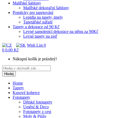
Malířské šablony
Malířské dekorační šablony
Pomůcky pro tapetování
Lepidla na tapety, tmely
Tapetářské nářadí
Tapety a dekorace od 90 Kč
Levné samolepící dekorace na stěnu za 90Kč
Levné tapety na zeď
Wish List
0
0
0.00 Kč
Nákupní košík je prázdný!
Hledej
Home
Tapety
Kusové koberce
Fototapety
Dětské fototapety
Umění & Deco
Fototapety z cest
Moře & Pláže