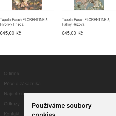
Tapeta Rasch FLORENTINE 3,
Tapeta Rasch FLORENTINE 3,
Pivoňky Hnědá
Palmy Růžová
645,00 Kč
645,00 Kč
O firmě
Péče o zákazníka
Najdete nás
Odkazy
Používáme soubory
Kontakt
cookies