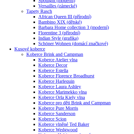
Spotlight (moderní)
Versailles (zámecké)
Tapety Rasch
African Queen III (přírodní)
Bambino XIX (dětské)
Barbara Home collection 3 (moderní)
Florentine 3 (přírodní)
Indian Style (grafika)
Schöner Wohnen (domácí značkové)
Kusové koberce
Koberce Brink and Campman
Koberce Atelier vlna
Koberce Decor
Koberce Estella
Koberce Florence Broadhurst
Koberce Harlequin
Koberce Laura Ashley
Koberce Marimekko vlna
Koberce Orla Kiely vlna
Koberce pro děti Brink and Campman
Koberce Pure Morris
Koberce Sanderson
Koberce Scion
Koberce vlněné Ted Baker
Koberce Wedgwood