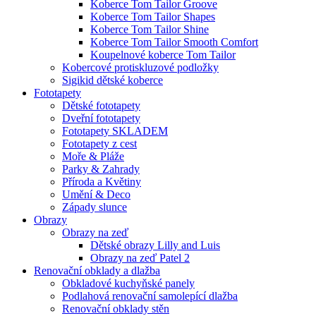
Koberce Tom Tailor Groove
Koberce Tom Tailor Shapes
Koberce Tom Tailor Shine
Koberce Tom Tailor Smooth Comfort
Koupelnové koberce Tom Tailor
Kobercové protiskluzové podložky
Sigikid dětské koberce
Fototapety
Dětské fototapety
Dveřní fototapety
Fototapety SKLADEM
Fototapety z cest
Moře & Pláže
Parky & Zahrady
Příroda a Květiny
Umění & Deco
Západy slunce
Obrazy
Obrazy na zeď
Dětské obrazy Lilly and Luis
Obrazy na zeď Patel 2
Renovační obklady a dlažba
Obkladové kuchyňské panely
Podlahová renovační samolepící dlažba
Renovační obklady stěn