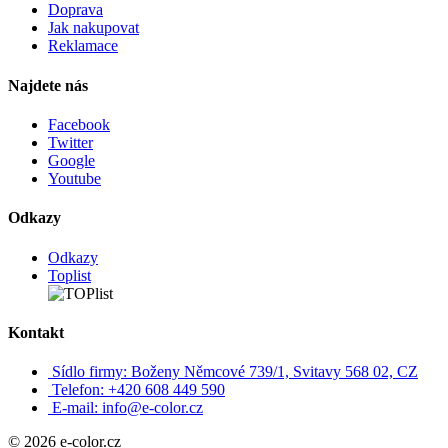
Doprava
Jak nakupovat
Reklamace
Najdete nás
Facebook
Twitter
Google
Youtube
Odkazy
Odkazy
Toplist
Kontakt
Sídlo firmy: Boženy Němcové 739/1, Svitavy 568 02, CZ
Telefon: +420 608 449 590
E-mail: info@e-color.cz
© 2026 e-color.cz