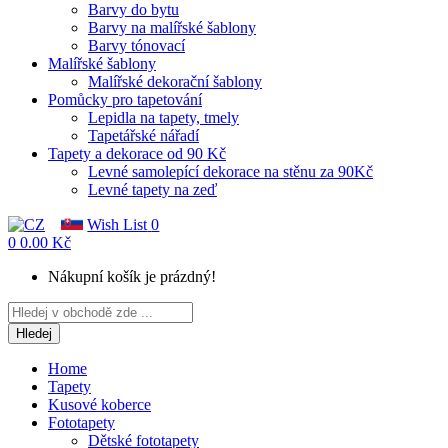
Barvy do bytu
Barvy na malířské šablony
Barvy tónovací
Malířské šablony
Malířské dekorační šablony
Pomůcky pro tapetování
Lepidla na tapety, tmely
Tapetářské nářadí
Tapety a dekorace od 90 Kč
Levné samolepící dekorace na stěnu za 90Kč
Levné tapety na zeď
Wish List
0
0
0.00 Kč
Nákupní košík je prázdný!
Hledej
Home
Tapety
Kusové koberce
Fototapety
Dětské fototapety