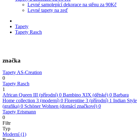
Levné samolepící dekorace na stěnu za 90Kč
Levné tapety na zeď
Tapety
Tapety Rasch
značka
Tapety AS-Creation
0
Tapety Rasch
1
African Queen III (přírodní)
0
Bambino XIX (dětské)
0
Barbara
Home collection 3 (moderní)
0
Florentine 3 (přírodní)
1
Indian Style
(grafika)
0
Schöner Wohnen (domácí značkové)
0
Tapety Erismann
0
Filtr
Typ
Moderní
(1)
Barva