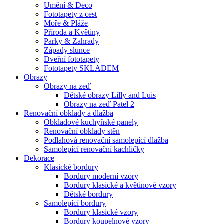
Umění & Deco
Fototapety z cest
Moře & Pláže
Příroda a Květiny
Parky & Zahrady
Západy slunce
Dveřní fototapety
Fototapety SKLADEM
Obrazy
Obrazy na zeď
Dětské obrazy Lilly and Luis
Obrazy na zeď Patel 2
Renovační obklady a dlažba
Obkladové kuchyňské panely
Renovační obklady stěn
Podlahová renovační samolepící dlažba
Samolepící renovační kachličky
Dekorace
Klasické bordury
Bordury moderní vzory
Bordury klasické a květinové vzory
Dětské bordury
Samolepící bordury
Bordury klasické vzory
Bordury koupelnové vzory