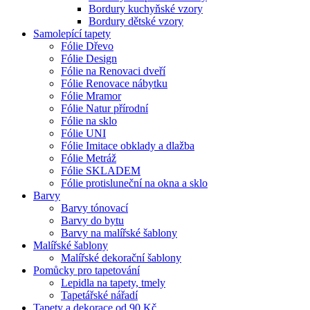
Bordury kuchyňské vzory
Bordury dětské vzory
Samolepící tapety
Fólie Dřevo
Fólie Design
Fólie na Renovaci dveří
Fólie Renovace nábytku
Fólie Mramor
Fólie Natur přírodní
Fólie na sklo
Fólie UNI
Fólie Imitace obklady a dlažba
Fólie Metráž
Fólie SKLADEM
Fólie protisluneční na okna a sklo
Barvy
Barvy tónovací
Barvy do bytu
Barvy na malířské šablony
Malířské šablony
Malířské dekorační šablony
Pomůcky pro tapetování
Lepidla na tapety, tmely
Tapetářské nářadí
Tapety a dekorace od 90 Kč