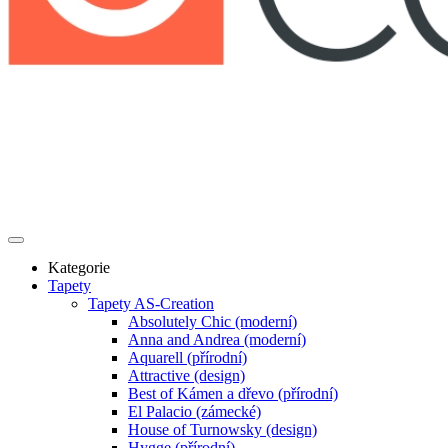
Kategorie
Tapety
Tapety AS-Creation
Absolutely Chic (moderní)
Anna and Andrea (moderní)
Aquarell (přírodní)
Attractive (design)
Best of Kámen a dřevo (přírodní)
El Palacio (zámecké)
House of Turnowsky (design)
Hygge (přírodní)