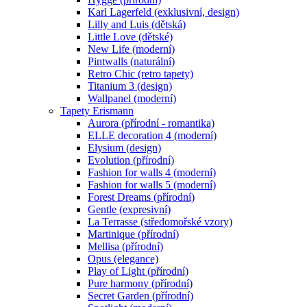
Karl Lagerfeld (exklusivní, design)
Lilly and Luis (dětská)
Little Love (dětské)
New Life (moderní)
Pintwalls (naturální)
Retro Chic (retro tapety)
Titanium 3 (design)
Wallpanel (moderní)
Tapety Erismann
Aurora (přírodní - romantika)
ELLE decoration 4 (moderní)
Elysium (design)
Evolution (přírodní)
Fashion for walls 4 (moderní)
Fashion for walls 5 (moderní)
Forest Dreams (přírodní)
Gentle (expresivní)
La Terrasse (středomořské vzory)
Martinique (přírodní)
Mellisa (přírodní)
Opus (elegance)
Play of Light (přírodní)
Pure harmony (přírodní)
Secret Garden (přírodní)