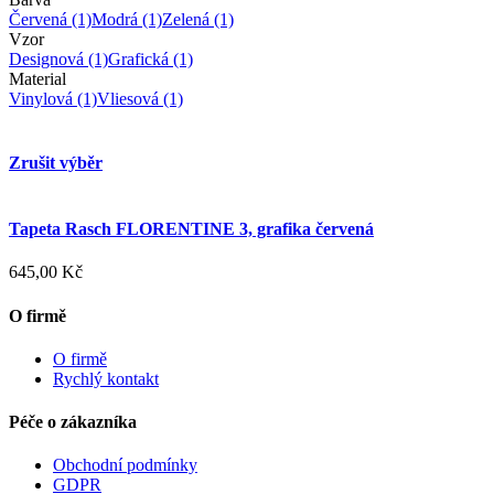
Červená
(1)
Modrá
(1)
Zelená
(1)
Vzor
Designová
(1)
Grafická
(1)
Material
Vinylová
(1)
Vliesová
(1)
Zrušit výběr
Tapeta Rasch FLORENTINE 3, grafika červená
645,00 Kč
O firmě
O firmě
Rychlý kontakt
Péče o zákazníka
Obchodní podmínky
GDPR