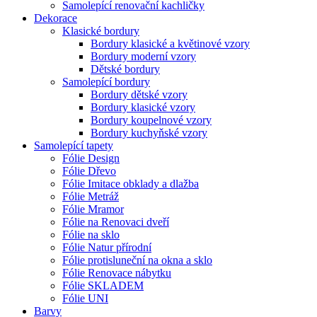
Samolepící renovační kachličky
Dekorace
Klasické bordury
Bordury klasické a květinové vzory
Bordury moderní vzory
Dětské bordury
Samolepící bordury
Bordury dětské vzory
Bordury klasické vzory
Bordury koupelnové vzory
Bordury kuchyňské vzory
Samolepící tapety
Fólie Design
Fólie Dřevo
Fólie Imitace obklady a dlažba
Fólie Metráž
Fólie Mramor
Fólie na Renovaci dveří
Fólie na sklo
Fólie Natur přírodní
Fólie protisluneční na okna a sklo
Fólie Renovace nábytku
Fólie SKLADEM
Fólie UNI
Barvy