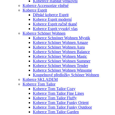
Koberece Habitat venkovní
Koberce Accessorize vlněné
Koberce Esprit
Dětské koberce Esprit
Koberce Esprit moderní
Koberce Esprit ručně tkané
Koberce Esprit vysoký vlas
Koberce Schöner Wohnen
Koberce Schnöner Wohnen Mystik
Koberce Schöner Wohnen Amaze
Koberce Schöner Wohnen Aura
Koberce Schöner Wohnen Balance
Koberce Schöner Wohnen Magic
Koberce Schöner Wohnen Summer
Koberce Schöner Wohnen Tender
Koberce Schöner Wohnen Winsome
Koupelnové předložky Schöner Wohnen
Koberce SKLADEM
Koberce Tom Tailor
Koberce Tom Tailor Cozy
Koberce Tom Tailor Fine Lines
Koberce Tom Tailor Fluffy
Koberce Tom Tailor Funky Orient
Koberce Tom Tailor Funky Outdoor
Koberce Tom Tailor Garden