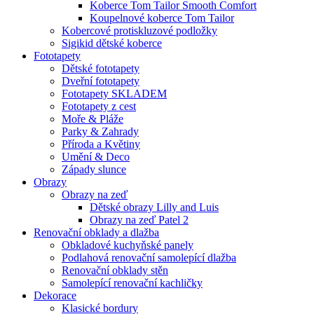
Koberce Tom Tailor Smooth Comfort
Koupelnové koberce Tom Tailor
Kobercové protiskluzové podložky
Sigikid dětské koberce
Fototapety
Dětské fototapety
Dveřní fototapety
Fototapety SKLADEM
Fototapety z cest
Moře & Pláže
Parky & Zahrady
Příroda a Květiny
Umění & Deco
Západy slunce
Obrazy
Obrazy na zeď
Dětské obrazy Lilly and Luis
Obrazy na zeď Patel 2
Renovační obklady a dlažba
Obkladové kuchyňské panely
Podlahová renovační samolepící dlažba
Renovační obklady stěn
Samolepící renovační kachličky
Dekorace
Klasické bordury