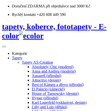
Doručení ZDARMA
při objednávce nad 3000 Kč
Rychlý kontakt +420 608 449 590
tapety, koberce, fototapety - E-
color
Kategorie
Tapety
Tapety AS-Creation
Absolutely Chic (moderní)
Anna and Andrea (moderní)
Aquarell (přírodní)
Attractive (design)
Best of Kámen a dřevo (přírodní)
El Palacio (zámecké)
House of Turnowsky (design)
Hygge (přírodní)
Karl Lagerfeld (exklusivní, design)
Lilly and Luis (dětská)