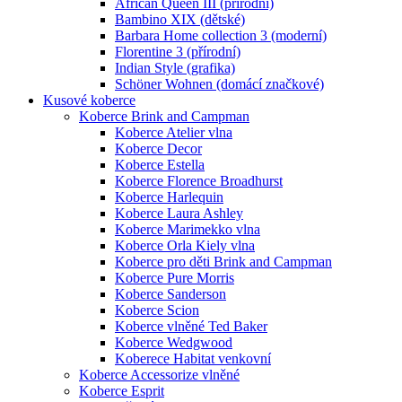
African Queen III (přírodní)
Bambino XIX (dětské)
Barbara Home collection 3 (moderní)
Florentine 3 (přírodní)
Indian Style (grafika)
Schöner Wohnen (domácí značkové)
Kusové koberce
Koberce Brink and Campman
Koberce Atelier vlna
Koberce Decor
Koberce Estella
Koberce Florence Broadhurst
Koberce Harlequin
Koberce Laura Ashley
Koberce Marimekko vlna
Koberce Orla Kiely vlna
Koberce pro děti Brink and Campman
Koberce Pure Morris
Koberce Sanderson
Koberce Scion
Koberce vlněné Ted Baker
Koberce Wedgwood
Koberece Habitat venkovní
Koberce Accessorize vlněné
Koberce Esprit