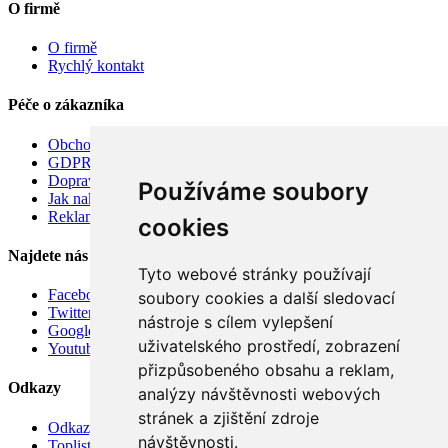
O firmě
O firmě
Rychlý kontakt
Péče o zákazníka
Obchodní podmínky
GDPR
Doprava
Používáme soubory
Jak nakupovat
Reklamace
cookies
Najdete nás
Tyto webové stránky používají
Facebook
soubory cookies a další sledovací
Twitter
nástroje s cílem vylepšení
Google
uživatelského prostředí, zobrazení
Youtube
přizpůsobeného obsahu a reklam,
Odkazy
analýzy návštěvnosti webových
stránek a zjištění zdroje
Odkazy
návštěvnosti.
Toplist