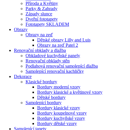
Příroda a Květiny
Parky & Zahrady
Západy slunce
Dveřní fototapety
Fototapety SKLADEM
Obrazy
Obrazy na zeď
Dětské obrazy Lilly and Luis
Obrazy na zeď Patel 2
Renovační obklady a dlažba
Obkladové kuchyňské panely
Renovační obklady stěn
Podlahová renovační samolepící dlažba
Samolepící renovační kachličky
Dekorace
Klasické bordury
Bordury moderní vzory
Bordury klasické a květinové vzory
Dětské bordury
Samolepící bordury
Bordury klasické vzory
Bordury koupelnové vzory
Bordury kuchyňské vzory
Bordury dětské vzory
Samolepící tapety