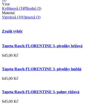
Vzor
Květinová
(3)
Přírodní
(3)
Material
Vinylová
(3)
Vliesová
(3)
Zrušit výběr
Tapeta Rasch FLORENTINE 3, pivoňky béžová
645,00 Kč
Tapeta Rasch FLORENTINE 3, pivoňky hnědá
645,00 Kč
Tapeta Rasch FLORENTINE 3, palmy růžová
645,00 Kč