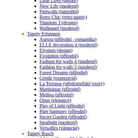
Little Love (dětské)
New Life (moderní)
Pintwalls (naturální)
Retro Chic (retro tapety)
Titanium 3 (design)
Wallpanel (moderní)
Tapety Erismann
Aurora (přírodní - romantika)
ELLE decoration 4 (moderní)
Elysium (design)
Evolution (přírodní)
Fashion for walls 4 (moderní)
Fashion for walls 5 (moderní)
Forest Dreams (přírodní)
Gentle (expresivní)
La Terrasse (středomořské vzory)
Martinique (přírodní)
Mellisa (přírodní)
Opus (elegance)
Play of Light (přírodní)
Pure harmony (přírodní)
Secret Garden (přírodní)
Spotlight (moderní)
Versailles (zámecké)
Tapety Rasch