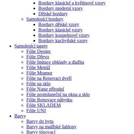
Bordury klasické a květinové vzory
Bordury moderní vzory
Dětské bordury
Samolepící bordury
Bordury dětské vzory
Bordury klasické vzory
Bordury koupelnové vzory
Bordury kuchyňské vzory
Samolepící tapety
Fólie Design
Fólie Dřevo
Fólie Imitace obklady a dlažba
Fólie Metráž
Fólie Mramor
Fólie na Renovaci dveří
Fólie na sklo
Fólie Natur přírodní
Fólie protisluneční na okna a sklo
Fólie Renovace nábytku
Fólie SKLADEM
Fólie UNI
Barvy
Barvy do bytu
Barvy na malířské šablony
Barvy tónovací