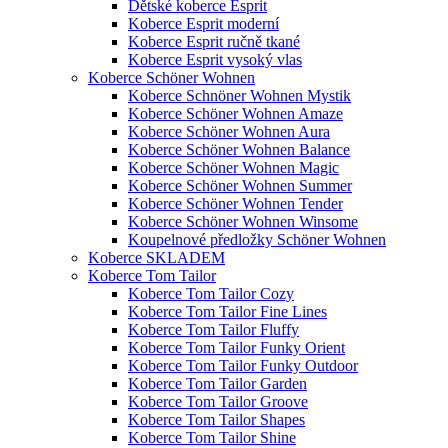
Dětské koberce Esprit
Koberce Esprit moderní
Koberce Esprit ručně tkané
Koberce Esprit vysoký vlas
Koberce Schöner Wohnen
Koberce Schnöner Wohnen Mystik
Koberce Schöner Wohnen Amaze
Koberce Schöner Wohnen Aura
Koberce Schöner Wohnen Balance
Koberce Schöner Wohnen Magic
Koberce Schöner Wohnen Summer
Koberce Schöner Wohnen Tender
Koberce Schöner Wohnen Winsome
Koupelnové předložky Schöner Wohnen
Koberce SKLADEM
Koberce Tom Tailor
Koberce Tom Tailor Cozy
Koberce Tom Tailor Fine Lines
Koberce Tom Tailor Fluffy
Koberce Tom Tailor Funky Orient
Koberce Tom Tailor Funky Outdoor
Koberce Tom Tailor Garden
Koberce Tom Tailor Groove
Koberce Tom Tailor Shapes
Koberce Tom Tailor Shine