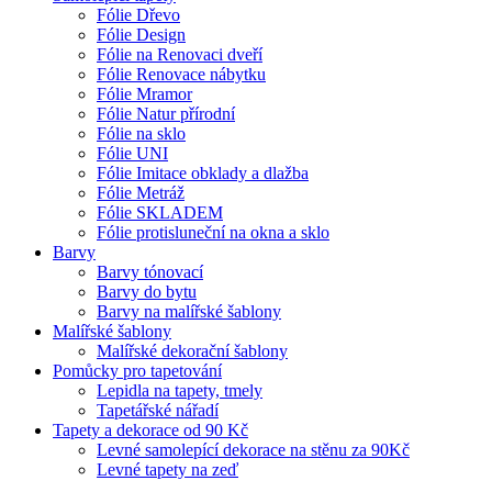
Fólie Dřevo
Fólie Design
Fólie na Renovaci dveří
Fólie Renovace nábytku
Fólie Mramor
Fólie Natur přírodní
Fólie na sklo
Fólie UNI
Fólie Imitace obklady a dlažba
Fólie Metráž
Fólie SKLADEM
Fólie protisluneční na okna a sklo
Barvy
Barvy tónovací
Barvy do bytu
Barvy na malířské šablony
Malířské šablony
Malířské dekorační šablony
Pomůcky pro tapetování
Lepidla na tapety, tmely
Tapetářské nářadí
Tapety a dekorace od 90 Kč
Levné samolepící dekorace na stěnu za 90Kč
Levné tapety na zeď