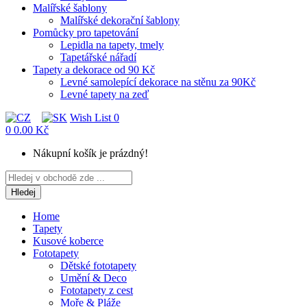
Malířské šablony
Malířské dekorační šablony
Pomůcky pro tapetování
Lepidla na tapety, tmely
Tapetářské nářadí
Tapety a dekorace od 90 Kč
Levné samolepící dekorace na stěnu za 90Kč
Levné tapety na zeď
Wish List
0
0
0.00 Kč
Nákupní košík je prázdný!
Hledej
Home
Tapety
Kusové koberce
Fototapety
Dětské fototapety
Umění & Deco
Fototapety z cest
Moře & Pláže