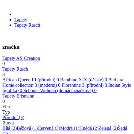
Tapety
Tapety Rasch
značka
Tapety AS-Creation
0
Tapety Rasch
3
African Queen III (přírodní)
0
Bambino XIX (dětské)
0
Barbara
Home collection 3 (moderní)
0
Florentine 3 (přírodní)
3
Indian Style
(grafika)
0
Schöner Wohnen (domácí značkové)
0
Tapety Erismann
0
Filtr
Typ
Přírodní
(3)
Barva
Bílá
(2)
Béžová
(1)
Červená
(3)
Modrá
(1)
Hnědá
(2)
Zelená
(2)
Šedá
(1)