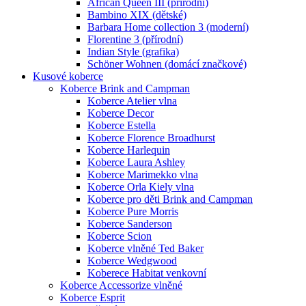
African Queen III (přírodní)
Bambino XIX (dětské)
Barbara Home collection 3 (moderní)
Florentine 3 (přírodní)
Indian Style (grafika)
Schöner Wohnen (domácí značkové)
Kusové koberce
Koberce Brink and Campman
Koberce Atelier vlna
Koberce Decor
Koberce Estella
Koberce Florence Broadhurst
Koberce Harlequin
Koberce Laura Ashley
Koberce Marimekko vlna
Koberce Orla Kiely vlna
Koberce pro děti Brink and Campman
Koberce Pure Morris
Koberce Sanderson
Koberce Scion
Koberce vlněné Ted Baker
Koberce Wedgwood
Koberece Habitat venkovní
Koberce Accessorize vlněné
Koberce Esprit