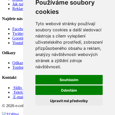
Používáme soubory
Jak nakupovat
Reklamace
cookies
Najdete nás
Tyto webové stránky používají
Facebook
soubory cookies a další sledovací
Twitter
nástroje s cílem vylepšení
Google
uživatelského prostředí, zobrazení
Youtube
přizpůsobeného obsahu a reklam,
Odkazy
analýzy návštěvnosti webových
stránek a zjištění zdroje
Odkazy
návštěvnosti.
Toplist
Kontakt
Souhlasím
Sídlo firmy: Boženy Němcové 739/1, Svitavy 568 02, CZ
Odmítám
Telefon: +420 608 449 590
E-mail: info@e-color.cz
Upravit mé předvolby
© 2026 e-color.cz