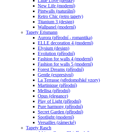
Little Love (dětské)
New Life (moderní)
Pintwalls (naturální)
Retro Chic (retro tapety)
Titanium 3 (design)
Wallpanel (moderní)
Tapety Erismann
Aurora (přírodní - romantika)
ELLE decoration 4 (moderní)
Elysium (design)
Evolution (přírodní)
Fashion for walls 4 (moderní)
Fashion for walls 5 (moderní)
Forest Dreams (přírodní)
Gentle (expresivní)
La Terrasse (středomořské vzory)
Martinique (přírodní)
Mellisa (přírodní)
Opus (elegance)
Play of Light (přírodní)
Pure harmony (přírodní)
Secret Garden (přírodní)
Spotlight (moderní)
Versailles (zámecké)
Tapety Rasch