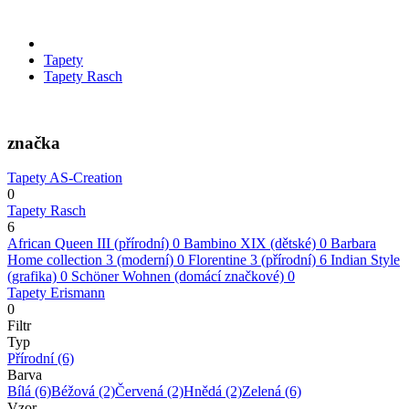
Tapety
Tapety Rasch
značka
Tapety AS-Creation
0
Tapety Rasch
6
African Queen III (přírodní)
0
Bambino XIX (dětské)
0
Barbara
Home collection 3 (moderní)
0
Florentine 3 (přírodní)
6
Indian Style
(grafika)
0
Schöner Wohnen (domácí značkové)
0
Tapety Erismann
0
Filtr
Typ
Přírodní
(6)
Barva
Bílá
(6)
Béžová
(2)
Červená
(2)
Hnědá
(2)
Zelená
(6)
Vzor