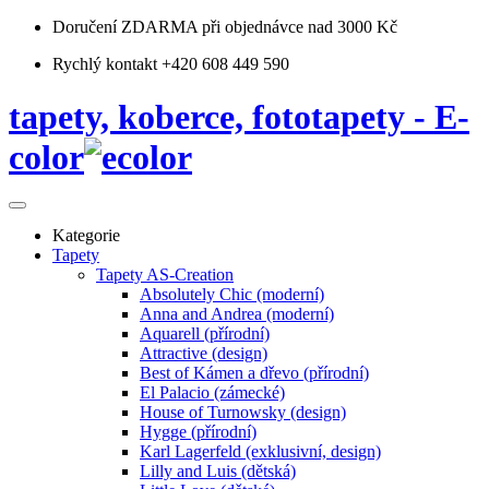
Doručení ZDARMA
při objednávce nad 3000 Kč
Rychlý kontakt +420 608 449 590
tapety, koberce, fototapety - E-
color
Kategorie
Tapety
Tapety AS-Creation
Absolutely Chic (moderní)
Anna and Andrea (moderní)
Aquarell (přírodní)
Attractive (design)
Best of Kámen a dřevo (přírodní)
El Palacio (zámecké)
House of Turnowsky (design)
Hygge (přírodní)
Karl Lagerfeld (exklusivní, design)
Lilly and Luis (dětská)