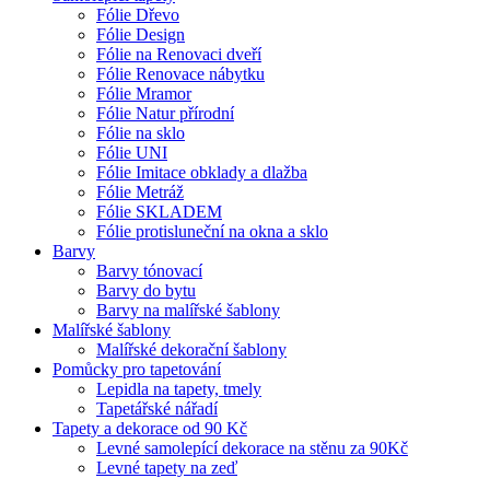
Fólie Dřevo
Fólie Design
Fólie na Renovaci dveří
Fólie Renovace nábytku
Fólie Mramor
Fólie Natur přírodní
Fólie na sklo
Fólie UNI
Fólie Imitace obklady a dlažba
Fólie Metráž
Fólie SKLADEM
Fólie protisluneční na okna a sklo
Barvy
Barvy tónovací
Barvy do bytu
Barvy na malířské šablony
Malířské šablony
Malířské dekorační šablony
Pomůcky pro tapetování
Lepidla na tapety, tmely
Tapetářské nářadí
Tapety a dekorace od 90 Kč
Levné samolepící dekorace na stěnu za 90Kč
Levné tapety na zeď