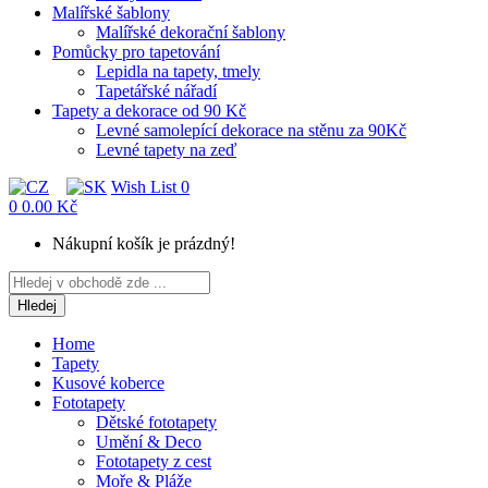
Malířské šablony
Malířské dekorační šablony
Pomůcky pro tapetování
Lepidla na tapety, tmely
Tapetářské nářadí
Tapety a dekorace od 90 Kč
Levné samolepící dekorace na stěnu za 90Kč
Levné tapety na zeď
Wish List
0
0
0.00 Kč
Nákupní košík je prázdný!
Hledej
Home
Tapety
Kusové koberce
Fototapety
Dětské fototapety
Umění & Deco
Fototapety z cest
Moře & Pláže