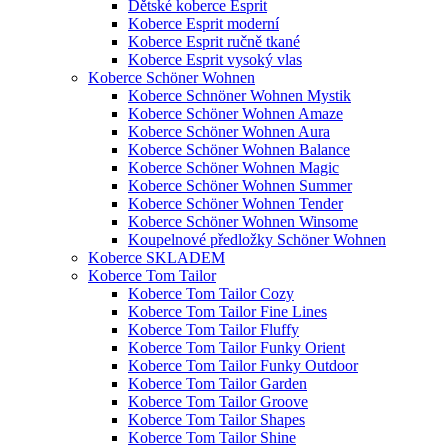
Dětské koberce Esprit
Koberce Esprit moderní
Koberce Esprit ručně tkané
Koberce Esprit vysoký vlas
Koberce Schöner Wohnen
Koberce Schnöner Wohnen Mystik
Koberce Schöner Wohnen Amaze
Koberce Schöner Wohnen Aura
Koberce Schöner Wohnen Balance
Koberce Schöner Wohnen Magic
Koberce Schöner Wohnen Summer
Koberce Schöner Wohnen Tender
Koberce Schöner Wohnen Winsome
Koupelnové předložky Schöner Wohnen
Koberce SKLADEM
Koberce Tom Tailor
Koberce Tom Tailor Cozy
Koberce Tom Tailor Fine Lines
Koberce Tom Tailor Fluffy
Koberce Tom Tailor Funky Orient
Koberce Tom Tailor Funky Outdoor
Koberce Tom Tailor Garden
Koberce Tom Tailor Groove
Koberce Tom Tailor Shapes
Koberce Tom Tailor Shine