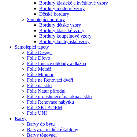
Bordury klasické a květinové vzory
Bordury moderní vzory
Dětské bordury
Samolepící bordury
Bordury dětské vzory
Bordury klasické vzory
Bordury koupelnové vzory
Bordury kuchyňské vzory
Samolepící tapety
Fólie Design
Fólie Dřevo
Fólie Imitace obklady a dlažba
Fólie Metráž
Fólie Mramor
Fólie na Renovaci dveří
Fólie na sklo
Fólie Natur přírodní
Fólie protisluneční na okna a sklo
Fólie Renovace nábytku
Fólie SKLADEM
Fólie UNI
Barvy
Barvy do bytu
Barvy na malířské šablony
Barvy tónovací