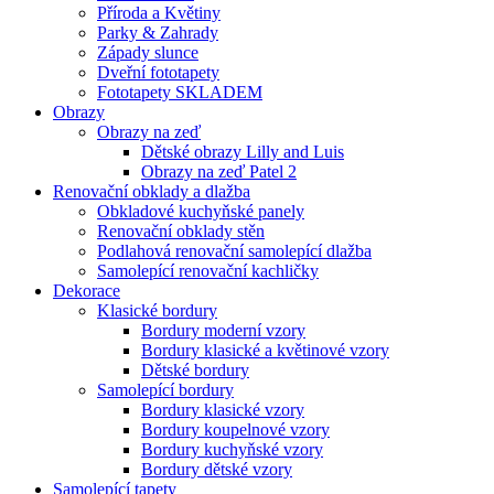
Příroda a Květiny
Parky & Zahrady
Západy slunce
Dveřní fototapety
Fototapety SKLADEM
Obrazy
Obrazy na zeď
Dětské obrazy Lilly and Luis
Obrazy na zeď Patel 2
Renovační obklady a dlažba
Obkladové kuchyňské panely
Renovační obklady stěn
Podlahová renovační samolepící dlažba
Samolepící renovační kachličky
Dekorace
Klasické bordury
Bordury moderní vzory
Bordury klasické a květinové vzory
Dětské bordury
Samolepící bordury
Bordury klasické vzory
Bordury koupelnové vzory
Bordury kuchyňské vzory
Bordury dětské vzory
Samolepící tapety