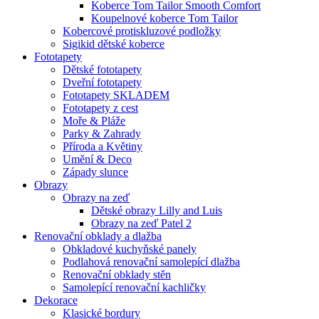
Koberce Tom Tailor Smooth Comfort
Koupelnové koberce Tom Tailor
Kobercové protiskluzové podložky
Sigikid dětské koberce
Fototapety
Dětské fototapety
Dveřní fototapety
Fototapety SKLADEM
Fototapety z cest
Moře & Pláže
Parky & Zahrady
Příroda a Květiny
Umění & Deco
Západy slunce
Obrazy
Obrazy na zeď
Dětské obrazy Lilly and Luis
Obrazy na zeď Patel 2
Renovační obklady a dlažba
Obkladové kuchyňské panely
Podlahová renovační samolepící dlažba
Renovační obklady stěn
Samolepící renovační kachličky
Dekorace
Klasické bordury