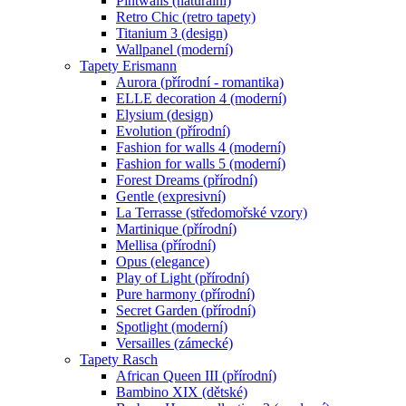
Pintwalls (naturální)
Retro Chic (retro tapety)
Titanium 3 (design)
Wallpanel (moderní)
Tapety Erismann
Aurora (přírodní - romantika)
ELLE decoration 4 (moderní)
Elysium (design)
Evolution (přírodní)
Fashion for walls 4 (moderní)
Fashion for walls 5 (moderní)
Forest Dreams (přírodní)
Gentle (expresivní)
La Terrasse (středomořské vzory)
Martinique (přírodní)
Mellisa (přírodní)
Opus (elegance)
Play of Light (přírodní)
Pure harmony (přírodní)
Secret Garden (přírodní)
Spotlight (moderní)
Versailles (zámecké)
Tapety Rasch
African Queen III (přírodní)
Bambino XIX (dětské)