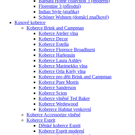
Barbara Home collection 3 (moderní)
Florentine 3 (přírodní)
Indian Style (grafika)
Schöner Wohnen (domácí značkové)
Kusové koberce
Koberce Brink and Campman
Koberce Atelier vlna
Koberce Decor
Koberce Estella
Koberce Florence Broadhurst
Koberce Harlequin
Koberce Laura Ashley
Koberce Marimekko vlna
Koberce Orla Kiely vlna
Koberce pro děti Brink and Campman
Koberce Pure Morris
Koberce Sanderson
Koberce Scion
Koberce vlněné Ted Baker
Koberce Wedgwood
Koberece Habitat venkovní
Koberce Accessorize vlněné
Koberce Esprit
Dětské koberce Esprit
Koberce Esprit moderní