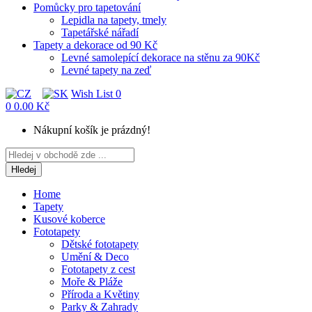
Pomůcky pro tapetování
Lepidla na tapety, tmely
Tapetářské nářadí
Tapety a dekorace od 90 Kč
Levné samolepící dekorace na stěnu za 90Kč
Levné tapety na zeď
Wish List
0
0
0.00 Kč
Nákupní košík je prázdný!
Hledej
Home
Tapety
Kusové koberce
Fototapety
Dětské fototapety
Umění & Deco
Fototapety z cest
Moře & Pláže
Příroda a Květiny
Parky & Zahrady