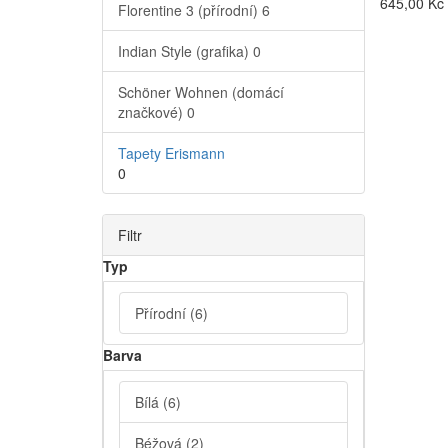
645,00 Kč
Florentine 3 (přírodní)
6
Indian Style (grafika)
0
Schöner Wohnen (domácí
značkové)
0
Tapety Erismann
0
Filtr
Typ
Přírodní
(6)
Barva
Bílá
(6)
Béžová
(2)