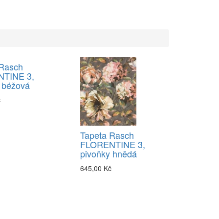
 Rasch
TINE 3,
 béžová
č
Tapeta Rasch
FLORENTINE 3,
pivoňky hnědá
645,00 Kč