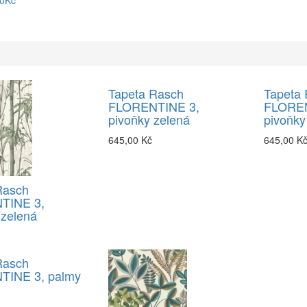
90Kč
Tapeta Rasch
Tapeta
FLORENTINE 3,
FLOREN
pivoňky zelená
pivoňky
645,00 Kč
645,00 K
Rasch
TINE 3,
zelená
Rasch
TINE 3, palmy