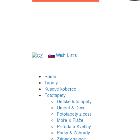
Wish List
0
Home
Tapety
Kusové koberce
Fototapety
Dětské fototapety
Umění & Deco
Fototapety z cest
Moře & Pláže
Příroda a Květiny
Parky & Zahrady
Západy slunce