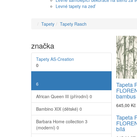
Levné samolepící dekorace na stěnu za 
Levné tapety na zeď
Tapety
Tapety Rasch
značka
Tapety AS-Creation
0
Tapety Rasch
Tapeta 
6
FLOREN
bambus 
African Queen III (přírodní)
0
645,00 Kč
Bambino XIX (dětské)
0
Tapeta 
Barbara Home collection 3
FLOREN
(moderní)
0
bílá