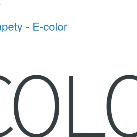
č
apety - E-color