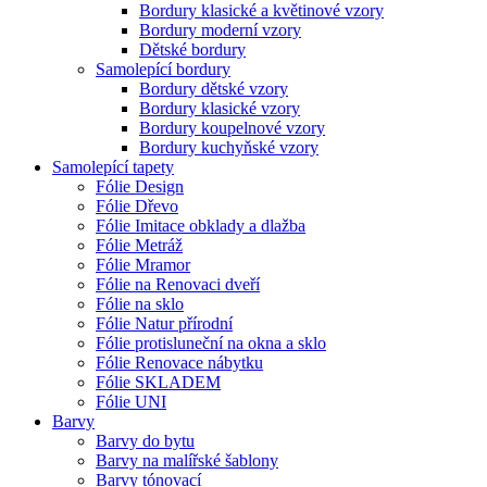
Bordury klasické a květinové vzory
Bordury moderní vzory
Dětské bordury
Samolepící bordury
Bordury dětské vzory
Bordury klasické vzory
Bordury koupelnové vzory
Bordury kuchyňské vzory
Samolepící tapety
Fólie Design
Fólie Dřevo
Fólie Imitace obklady a dlažba
Fólie Metráž
Fólie Mramor
Fólie na Renovaci dveří
Fólie na sklo
Fólie Natur přírodní
Fólie protisluneční na okna a sklo
Fólie Renovace nábytku
Fólie SKLADEM
Fólie UNI
Barvy
Barvy do bytu
Barvy na malířské šablony
Barvy tónovací