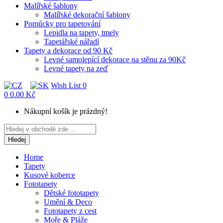
Malířské šablony
Malířské dekorační šablony
Pomůcky pro tapetování
Lepidla na tapety, tmely
Tapetářské nářadí
Tapety a dekorace od 90 Kč
Levné samolepící dekorace na stěnu za 90Kč
Levné tapety na zeď
Wish List
0
0
0.00 Kč
Nákupní košík je prázdný!
Hledej
Home
Tapety
Kusové koberce
Fototapety
Dětské fototapety
Umění & Deco
Fototapety z cest
Moře & Pláže