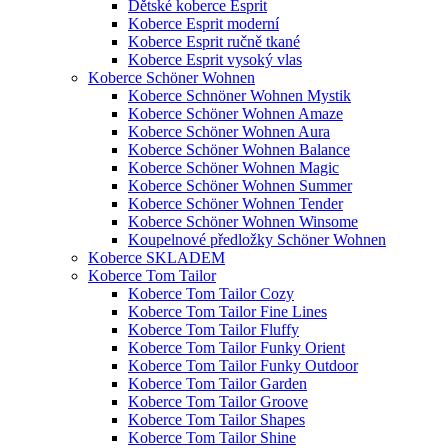
Dětské koberce Esprit
Koberce Esprit moderní
Koberce Esprit ručně tkané
Koberce Esprit vysoký vlas
Koberce Schöner Wohnen
Koberce Schnöner Wohnen Mystik
Koberce Schöner Wohnen Amaze
Koberce Schöner Wohnen Aura
Koberce Schöner Wohnen Balance
Koberce Schöner Wohnen Magic
Koberce Schöner Wohnen Summer
Koberce Schöner Wohnen Tender
Koberce Schöner Wohnen Winsome
Koupelnové předložky Schöner Wohnen
Koberce SKLADEM
Koberce Tom Tailor
Koberce Tom Tailor Cozy
Koberce Tom Tailor Fine Lines
Koberce Tom Tailor Fluffy
Koberce Tom Tailor Funky Orient
Koberce Tom Tailor Funky Outdoor
Koberce Tom Tailor Garden
Koberce Tom Tailor Groove
Koberce Tom Tailor Shapes
Koberce Tom Tailor Shine