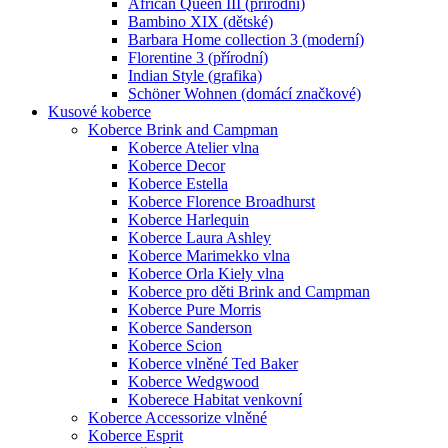
African Queen III (přírodní)
Bambino XIX (dětské)
Barbara Home collection 3 (moderní)
Florentine 3 (přírodní)
Indian Style (grafika)
Schöner Wohnen (domácí značkové)
Kusové koberce
Koberce Brink and Campman
Koberce Atelier vlna
Koberce Decor
Koberce Estella
Koberce Florence Broadhurst
Koberce Harlequin
Koberce Laura Ashley
Koberce Marimekko vlna
Koberce Orla Kiely vlna
Koberce pro děti Brink and Campman
Koberce Pure Morris
Koberce Sanderson
Koberce Scion
Koberce vlněné Ted Baker
Koberce Wedgwood
Koberece Habitat venkovní
Koberce Accessorize vlněné
Koberce Esprit