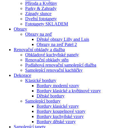
Příroda a Květiny
Parky & Zahrady
Západy slunce
Dveřní fototapety
Fototapety SKLADEM
Obrazy
Obrazy na zeď
Dětské obrazy Lilly and Luis
Obrazy na zeď Patel 2
Renovační obklady a dlažba
Obkladové kuchyňské panely
Renovační obklady stěn
Podlahová renovační samolepící dlažba
Samolepící renovační kachličky
Dekorace
Klasické bordury
Bordury moderní vzory
Bordury klasické a květinové vzory
Dětské bordury
Samolepící bordury
Bordury klasické vzory
Bordury koupelnové vzory
Bordury kuchyňské vzory
Bordury dětské vzory
Samolepící tapety