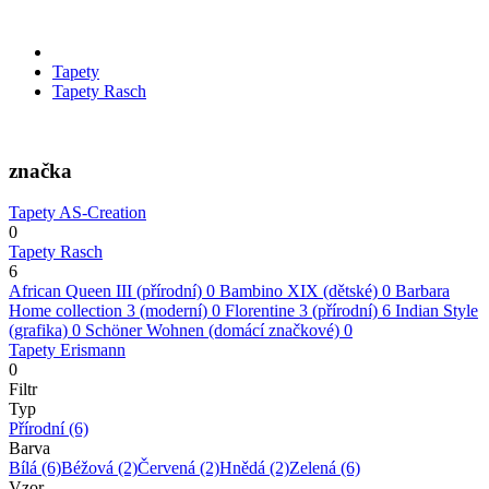
Tapety
Tapety Rasch
značka
Tapety AS-Creation
0
Tapety Rasch
6
African Queen III (přírodní)
0
Bambino XIX (dětské)
0
Barbara
Home collection 3 (moderní)
0
Florentine 3 (přírodní)
6
Indian Style
(grafika)
0
Schöner Wohnen (domácí značkové)
0
Tapety Erismann
0
Filtr
Typ
Přírodní
(6)
Barva
Bílá
(6)
Béžová
(2)
Červená
(2)
Hnědá
(2)
Zelená
(6)
Vzor