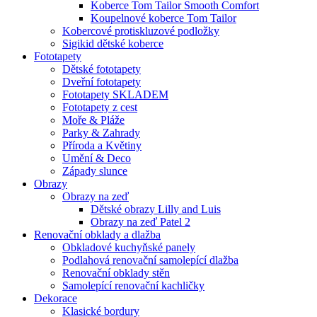
Koberce Tom Tailor Smooth Comfort
Koupelnové koberce Tom Tailor
Kobercové protiskluzové podložky
Sigikid dětské koberce
Fototapety
Dětské fototapety
Dveřní fototapety
Fototapety SKLADEM
Fototapety z cest
Moře & Pláže
Parky & Zahrady
Příroda a Květiny
Umění & Deco
Západy slunce
Obrazy
Obrazy na zeď
Dětské obrazy Lilly and Luis
Obrazy na zeď Patel 2
Renovační obklady a dlažba
Obkladové kuchyňské panely
Podlahová renovační samolepící dlažba
Renovační obklady stěn
Samolepící renovační kachličky
Dekorace
Klasické bordury