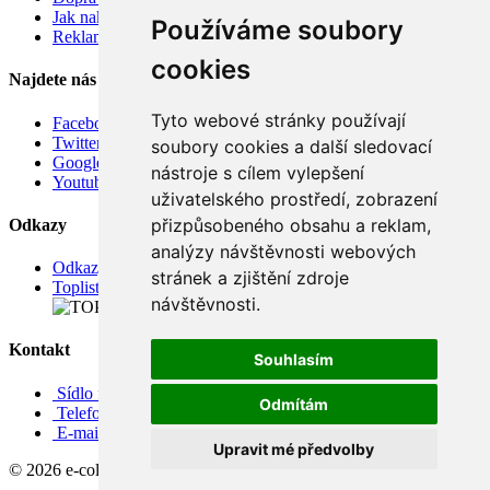
Jak nakupovat
Používáme soubory
Reklamace
cookies
Najdete nás
Tyto webové stránky používají
Facebook
Twitter
soubory cookies a další sledovací
Google
nástroje s cílem vylepšení
Youtube
uživatelského prostředí, zobrazení
přizpůsobeného obsahu a reklam,
Odkazy
analýzy návštěvnosti webových
Odkazy
stránek a zjištění zdroje
Toplist
návštěvnosti.
Kontakt
Souhlasím
Sídlo firmy: Boženy Němcové 739/1, Svitavy 568 02, CZ
Odmítám
Telefon: +420 608 449 590
E-mail: info@e-color.cz
Upravit mé předvolby
© 2026 e-color.cz