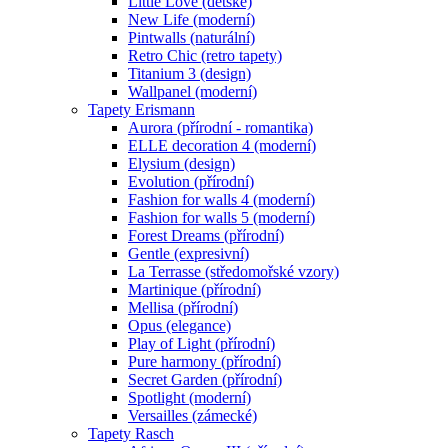
Little Love (dětské)
New Life (moderní)
Pintwalls (naturální)
Retro Chic (retro tapety)
Titanium 3 (design)
Wallpanel (moderní)
Tapety Erismann
Aurora (přírodní - romantika)
ELLE decoration 4 (moderní)
Elysium (design)
Evolution (přírodní)
Fashion for walls 4 (moderní)
Fashion for walls 5 (moderní)
Forest Dreams (přírodní)
Gentle (expresivní)
La Terrasse (středomořské vzory)
Martinique (přírodní)
Mellisa (přírodní)
Opus (elegance)
Play of Light (přírodní)
Pure harmony (přírodní)
Secret Garden (přírodní)
Spotlight (moderní)
Versailles (zámecké)
Tapety Rasch