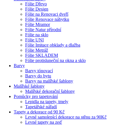
Fólie Dřevo
Fólie Design
Fólie na Renovaci dveří
Fólie Renovace nábytku
Fólie Mramor
Fólie Natur přírodní
Fólie na sklo
Fólie UNI
Fólie Imitace obklady a dlažba
Fólie Metráž
Fólie SKLADEM
Fólie protisluneční na okna a sklo
Barvy
Barvy tónovací
Barvy do bytu
Barvy na malířské šablony
Malířské šablony
Malířské dekorační šablony
Pomůcky pro tapetování
Lepidla na tapety, tmely
Tapetářské nářadí
Tapety a dekorace od 90 Kč
Levné samolepící dekorace na stěnu za 90Kč
Levné tapety na zeď