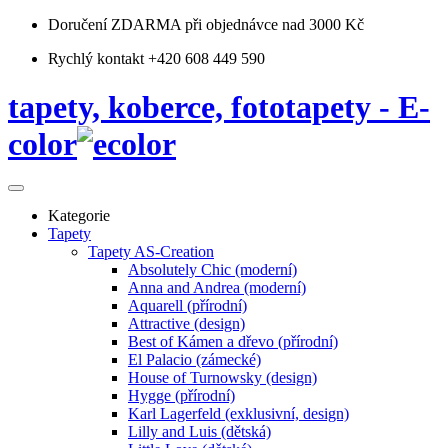
Doručení ZDARMA
při objednávce nad 3000 Kč
Rychlý kontakt +420 608 449 590
tapety, koberce, fototapety - E-
color
Kategorie
Tapety
Tapety AS-Creation
Absolutely Chic (moderní)
Anna and Andrea (moderní)
Aquarell (přírodní)
Attractive (design)
Best of Kámen a dřevo (přírodní)
El Palacio (zámecké)
House of Turnowsky (design)
Hygge (přírodní)
Karl Lagerfeld (exklusivní, design)
Lilly and Luis (dětská)