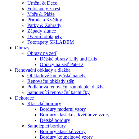
Umění & Deco
Fototapety z cest
Moře & Pláže
Příroda a Květiny
Parky & Zahrady
Západy slunce
Dveřní fototapety
Fototapety SKLADEM
Obrazy
Obrazy na zeď
Dětské obrazy Lilly and Luis
Obrazy na zeď Patel 2
Renovační obklady a dlažba
Obkladové kuchyňské panely
Renovační obklady stěn
Podlahová renovační samolepící dlažba
Samolepící renovační kachličky
Dekorace
Klasické bordury
Bordury moderní vzory
Bordury klasické a květinové vzory
Dětské bordury
Samolepící bordury
Bordury klasické vzory
Bordury koupelnové vzory