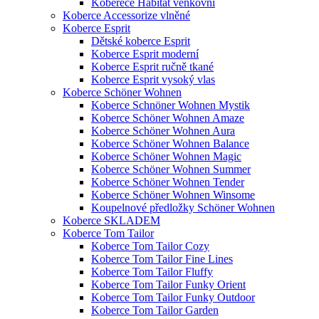
Koberece Habitat venkovní
Koberce Accessorize vlněné
Koberce Esprit
Dětské koberce Esprit
Koberce Esprit moderní
Koberce Esprit ručně tkané
Koberce Esprit vysoký vlas
Koberce Schöner Wohnen
Koberce Schnöner Wohnen Mystik
Koberce Schöner Wohnen Amaze
Koberce Schöner Wohnen Aura
Koberce Schöner Wohnen Balance
Koberce Schöner Wohnen Magic
Koberce Schöner Wohnen Summer
Koberce Schöner Wohnen Tender
Koberce Schöner Wohnen Winsome
Koupelnové předložky Schöner Wohnen
Koberce SKLADEM
Koberce Tom Tailor
Koberce Tom Tailor Cozy
Koberce Tom Tailor Fine Lines
Koberce Tom Tailor Fluffy
Koberce Tom Tailor Funky Orient
Koberce Tom Tailor Funky Outdoor
Koberce Tom Tailor Garden