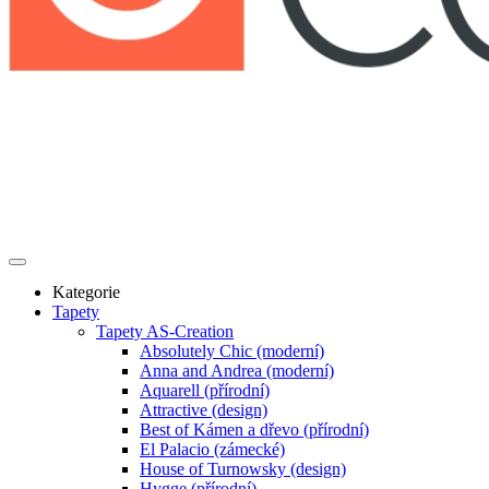
Kategorie
Tapety
Tapety AS-Creation
Absolutely Chic (moderní)
Anna and Andrea (moderní)
Aquarell (přírodní)
Attractive (design)
Best of Kámen a dřevo (přírodní)
El Palacio (zámecké)
House of Turnowsky (design)
Hygge (přírodní)