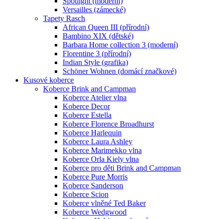
Spotlight (moderní)
Versailles (zámecké)
Tapety Rasch
African Queen III (přírodní)
Bambino XIX (dětské)
Barbara Home collection 3 (moderní)
Florentine 3 (přírodní)
Indian Style (grafika)
Schöner Wohnen (domácí značkové)
Kusové koberce
Koberce Brink and Campman
Koberce Atelier vlna
Koberce Decor
Koberce Estella
Koberce Florence Broadhurst
Koberce Harlequin
Koberce Laura Ashley
Koberce Marimekko vlna
Koberce Orla Kiely vlna
Koberce pro děti Brink and Campman
Koberce Pure Morris
Koberce Sanderson
Koberce Scion
Koberce vlněné Ted Baker
Koberce Wedgwood