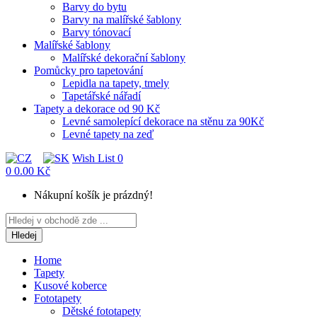
Barvy do bytu
Barvy na malířské šablony
Barvy tónovací
Malířské šablony
Malířské dekorační šablony
Pomůcky pro tapetování
Lepidla na tapety, tmely
Tapetářské nářadí
Tapety a dekorace od 90 Kč
Levné samolepící dekorace na stěnu za 90Kč
Levné tapety na zeď
Wish List
0
0
0.00 Kč
Nákupní košík je prázdný!
Hledej
Home
Tapety
Kusové koberce
Fototapety
Dětské fototapety