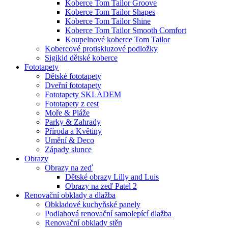
Koberce Tom Tailor Groove
Koberce Tom Tailor Shapes
Koberce Tom Tailor Shine
Koberce Tom Tailor Smooth Comfort
Koupelnové koberce Tom Tailor
Kobercové protiskluzové podložky
Sigikid dětské koberce
Fototapety
Dětské fototapety
Dveřní fototapety
Fototapety SKLADEM
Fototapety z cest
Moře & Pláže
Parky & Zahrady
Příroda a Květiny
Umění & Deco
Západy slunce
Obrazy
Obrazy na zeď
Dětské obrazy Lilly and Luis
Obrazy na zeď Patel 2
Renovační obklady a dlažba
Obkladové kuchyňské panely
Podlahová renovační samolepící dlažba
Renovační obklady stěn