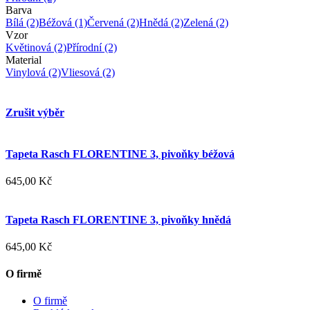
Barva
Bílá
(2)
Béžová
(1)
Červená
(2)
Hnědá
(2)
Zelená
(2)
Vzor
Květinová
(2)
Přírodní
(2)
Material
Vinylová
(2)
Vliesová
(2)
Zrušit výběr
Tapeta Rasch FLORENTINE 3, pivoňky béžová
645,00 Kč
Tapeta Rasch FLORENTINE 3, pivoňky hnědá
645,00 Kč
O firmě
O firmě