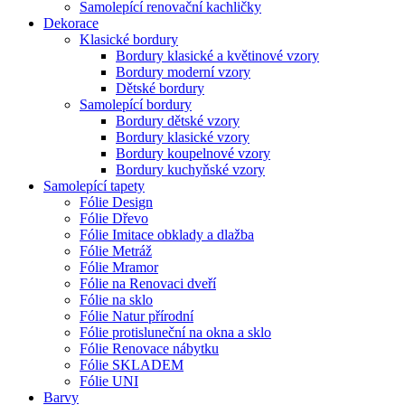
Samolepící renovační kachličky
Dekorace
Klasické bordury
Bordury klasické a květinové vzory
Bordury moderní vzory
Dětské bordury
Samolepící bordury
Bordury dětské vzory
Bordury klasické vzory
Bordury koupelnové vzory
Bordury kuchyňské vzory
Samolepící tapety
Fólie Design
Fólie Dřevo
Fólie Imitace obklady a dlažba
Fólie Metráž
Fólie Mramor
Fólie na Renovaci dveří
Fólie na sklo
Fólie Natur přírodní
Fólie protisluneční na okna a sklo
Fólie Renovace nábytku
Fólie SKLADEM
Fólie UNI
Barvy