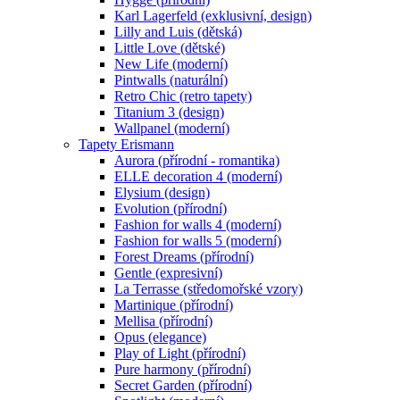
Karl Lagerfeld (exklusivní, design)
Lilly and Luis (dětská)
Little Love (dětské)
New Life (moderní)
Pintwalls (naturální)
Retro Chic (retro tapety)
Titanium 3 (design)
Wallpanel (moderní)
Tapety Erismann
Aurora (přírodní - romantika)
ELLE decoration 4 (moderní)
Elysium (design)
Evolution (přírodní)
Fashion for walls 4 (moderní)
Fashion for walls 5 (moderní)
Forest Dreams (přírodní)
Gentle (expresivní)
La Terrasse (středomořské vzory)
Martinique (přírodní)
Mellisa (přírodní)
Opus (elegance)
Play of Light (přírodní)
Pure harmony (přírodní)
Secret Garden (přírodní)