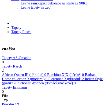
Levné samolepící dekorace na stěnu za 90Kč
Levné tapety na zeď
Tapety
Tapety Rasch
značka
Tapety AS-Creation
0
Tapety Rasch
2
African Queen III (přírodní)
0
Bambino XIX (dětské)
0
Barbara
Home collection 3 (moderní)
0
Florentine 3 (přírodní)
2
Indian Style
(grafika)
0
Schöner Wohnen (domácí značkové)
0
Tapety Erismann
0
Filtr
Typ
Přírodní
(2)