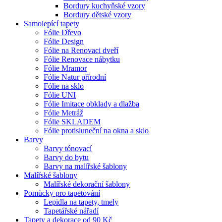
Bordury kuchyňské vzory
Bordury dětské vzory
Samolepící tapety
Fólie Dřevo
Fólie Design
Fólie na Renovaci dveří
Fólie Renovace nábytku
Fólie Mramor
Fólie Natur přírodní
Fólie na sklo
Fólie UNI
Fólie Imitace obklady a dlažba
Fólie Metráž
Fólie SKLADEM
Fólie protisluneční na okna a sklo
Barvy
Barvy tónovací
Barvy do bytu
Barvy na malířské šablony
Malířské šablony
Malířské dekorační šablony
Pomůcky pro tapetování
Lepidla na tapety, tmely
Tapetářské nářadí
Tapety a dekorace od 90 Kč