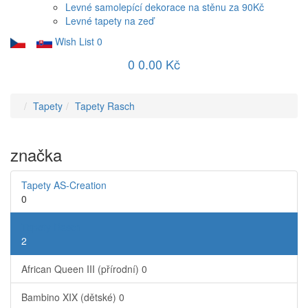
Levné samolepící dekorace na stěnu za 90Kč
Levné tapety na zeď
Wish List
0
0
0.00 Kč
Tapety
Tapety Rasch
značka
Tapety AS-Creation
0
Tapety Rasch
2
African Queen III (přírodní)
0
Bambino XIX (dětské)
0