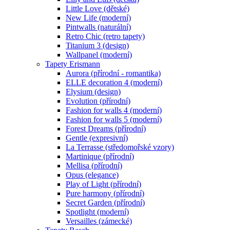
Little Love (dětské)
New Life (moderní)
Pintwalls (naturální)
Retro Chic (retro tapety)
Titanium 3 (design)
Wallpanel (moderní)
Tapety Erismann
Aurora (přírodní - romantika)
ELLE decoration 4 (moderní)
Elysium (design)
Evolution (přírodní)
Fashion for walls 4 (moderní)
Fashion for walls 5 (moderní)
Forest Dreams (přírodní)
Gentle (expresivní)
La Terrasse (středomořské vzory)
Martinique (přírodní)
Mellisa (přírodní)
Opus (elegance)
Play of Light (přírodní)
Pure harmony (přírodní)
Secret Garden (přírodní)
Spotlight (moderní)
Versailles (zámecké)