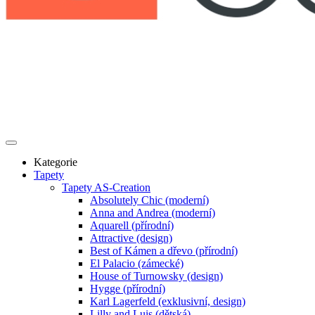
Kategorie
Tapety
Tapety AS-Creation
Absolutely Chic (moderní)
Anna and Andrea (moderní)
Aquarell (přírodní)
Attractive (design)
Best of Kámen a dřevo (přírodní)
El Palacio (zámecké)
House of Turnowsky (design)
Hygge (přírodní)
Karl Lagerfeld (exklusivní, design)
Lilly and Luis (dětská)