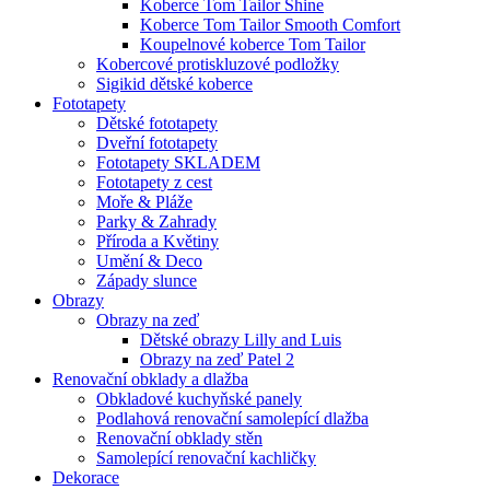
Koberce Tom Tailor Shine
Koberce Tom Tailor Smooth Comfort
Koupelnové koberce Tom Tailor
Kobercové protiskluzové podložky
Sigikid dětské koberce
Fototapety
Dětské fototapety
Dveřní fototapety
Fototapety SKLADEM
Fototapety z cest
Moře & Pláže
Parky & Zahrady
Příroda a Květiny
Umění & Deco
Západy slunce
Obrazy
Obrazy na zeď
Dětské obrazy Lilly and Luis
Obrazy na zeď Patel 2
Renovační obklady a dlažba
Obkladové kuchyňské panely
Podlahová renovační samolepící dlažba
Renovační obklady stěn
Samolepící renovační kachličky
Dekorace