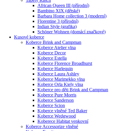
Tapety Rasch
African Queen III (přírodní)
Bambino XIX (dětské)
Barbara Home collection 3 (moderní)
Florentine 3 (přírodní)
Indian Style (grafika)
Schöner Wohnen (domácí značkové)
Kusové koberce
Koberce Brink and Campman
Koberce Atelier vlna
Koberce Decor
Koberce Estella
Koberce Florence Broadhurst
Koberce Harlequin
Koberce Laura Ashley
Koberce Marimekko vlna
Koberce Orla Kiely vlna
Koberce pro děti Brink and Campman
Koberce Pure Morris
Koberce Sanderson
Koberce Scion
Koberce vlněné Ted Baker
Koberce Wedgwood
Koberece Habitat venkovní
Koberce Accessorize vlněné