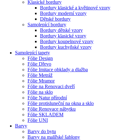
Klasické bordury
Bordury klasické a květinové vzory
Bordury moderní vzory
Dětské bordury
Samolepící bordury
Bordury dětské vzory
Bordury klasické vzory
Bordury koupelnové vzory
Bordury kuchyňské vzory
Samolepící tapety
Fólie Design
Fólie Dřevo
Fólie Imitace obklady a dlažba
Fólie Metráž
Fólie Mramor
Fólie na Renovaci dveří
Fólie na sklo
Fólie Natur přírodní
Fólie protisluneční na okna a sklo
Fólie Renovace nábytku
Fólie SKLADEM
Fólie UNI
Barvy
Barvy do bytu
Barvy na malířské šablony