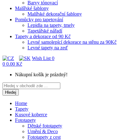
Barvy tónovací
Malířské šablony
Malířské dekorační šablony
Pomůcky pro tapetování
Lepidla na tapety, tmely
Tapetářské nářadí
Tapety a dekorace od 90 Kč
Levné samolepící dekorace na stěnu za 90Kč
Levné tapety na zeď
Wish List
0
0
0.00 Kč
Nákupní košík je prázdný!
Hledej
Home
Tapety
Kusové koberce
Fototapety
Dětské fototapety
Umění & Deco
Fototapety z cest