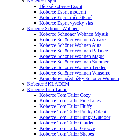
Koberce Esprit
Dětské koberce Esprit
Koberce Esprit moderní
Koberce Esprit ručně tkané
Koberce Esprit vysoký vlas
Koberce Schöner Wohnen
Koberce Schnöner Wohnen Mystik
Koberce Schöner Wohnen Amaze
Koberce Schöner Wohnen Aura
Koberce Schöner Wohnen Balance
Koberce Schöner Wohnen Magic
Koberce Schöner Wohnen Summer
Koberce Schöner Wohnen Tender
Koberce Schöner Wohnen Winsome
Koupelnové předložky Schöner Wohnen
Koberce SKLADEM
Koberce Tom Tailor
Koberce Tom Tailor Cozy
Koberce Tom Tailor Fine Lines
Koberce Tom Tailor Fluffy
Koberce Tom Tailor Funky Orient
Koberce Tom Tailor Funky Outdoor
Koberce Tom Tailor Garden
Koberce Tom Tailor Groove
Koberce Tom Tailor Shapes