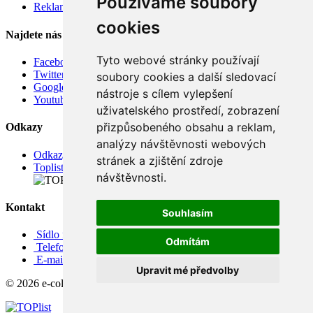
Používáme soubory
Reklamace
cookies
Najdete nás
Tyto webové stránky používají
Facebook
Twitter
soubory cookies a další sledovací
Google
nástroje s cílem vylepšení
Youtube
uživatelského prostředí, zobrazení
přizpůsobeného obsahu a reklam,
Odkazy
analýzy návštěvnosti webových
Odkazy
stránek a zjištění zdroje
Toplist
návštěvnosti.
Kontakt
Souhlasím
Sídlo firmy: Boženy Němcové 739/1, Svitavy 568 02, CZ
Odmítám
Telefon: +420 608 449 590
E-mail: info@e-color.cz
Upravit mé předvolby
© 2026 e-color.cz