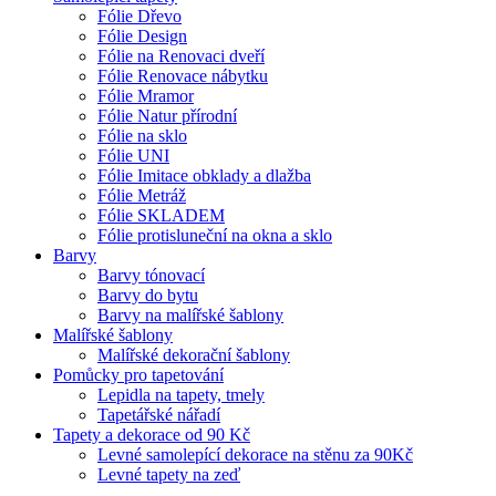
Fólie Dřevo
Fólie Design
Fólie na Renovaci dveří
Fólie Renovace nábytku
Fólie Mramor
Fólie Natur přírodní
Fólie na sklo
Fólie UNI
Fólie Imitace obklady a dlažba
Fólie Metráž
Fólie SKLADEM
Fólie protisluneční na okna a sklo
Barvy
Barvy tónovací
Barvy do bytu
Barvy na malířské šablony
Malířské šablony
Malířské dekorační šablony
Pomůcky pro tapetování
Lepidla na tapety, tmely
Tapetářské nářadí
Tapety a dekorace od 90 Kč
Levné samolepící dekorace na stěnu za 90Kč
Levné tapety na zeď