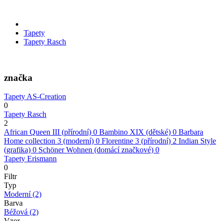
Tapety
Tapety Rasch
značka
Tapety AS-Creation
0
Tapety Rasch
2
African Queen III (přírodní)
0
Bambino XIX (dětské)
0
Barbara
Home collection 3 (moderní)
0
Florentine 3 (přírodní)
2
Indian Style
(grafika)
0
Schöner Wohnen (domácí značkové)
0
Tapety Erismann
0
Filtr
Typ
Moderní
(2)
Barva
Béžová
(2)
Vzor