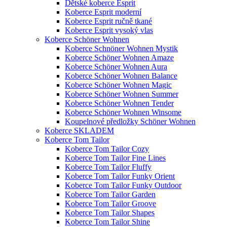
Dětské koberce Esprit
Koberce Esprit moderní
Koberce Esprit ručně tkané
Koberce Esprit vysoký vlas
Koberce Schöner Wohnen
Koberce Schnöner Wohnen Mystik
Koberce Schöner Wohnen Amaze
Koberce Schöner Wohnen Aura
Koberce Schöner Wohnen Balance
Koberce Schöner Wohnen Magic
Koberce Schöner Wohnen Summer
Koberce Schöner Wohnen Tender
Koberce Schöner Wohnen Winsome
Koupelnové předložky Schöner Wohnen
Koberce SKLADEM
Koberce Tom Tailor
Koberce Tom Tailor Cozy
Koberce Tom Tailor Fine Lines
Koberce Tom Tailor Fluffy
Koberce Tom Tailor Funky Orient
Koberce Tom Tailor Funky Outdoor
Koberce Tom Tailor Garden
Koberce Tom Tailor Groove
Koberce Tom Tailor Shapes
Koberce Tom Tailor Shine