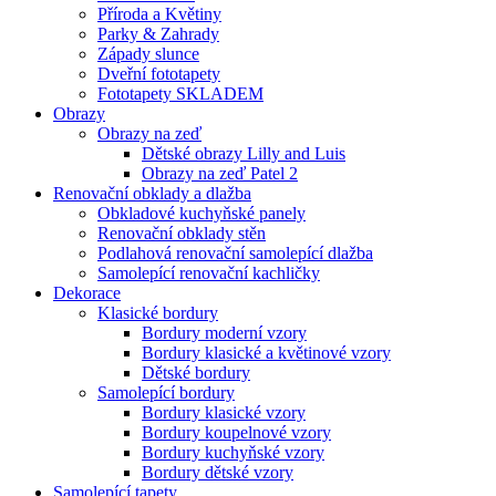
Příroda a Květiny
Parky & Zahrady
Západy slunce
Dveřní fototapety
Fototapety SKLADEM
Obrazy
Obrazy na zeď
Dětské obrazy Lilly and Luis
Obrazy na zeď Patel 2
Renovační obklady a dlažba
Obkladové kuchyňské panely
Renovační obklady stěn
Podlahová renovační samolepící dlažba
Samolepící renovační kachličky
Dekorace
Klasické bordury
Bordury moderní vzory
Bordury klasické a květinové vzory
Dětské bordury
Samolepící bordury
Bordury klasické vzory
Bordury koupelnové vzory
Bordury kuchyňské vzory
Bordury dětské vzory
Samolepící tapety