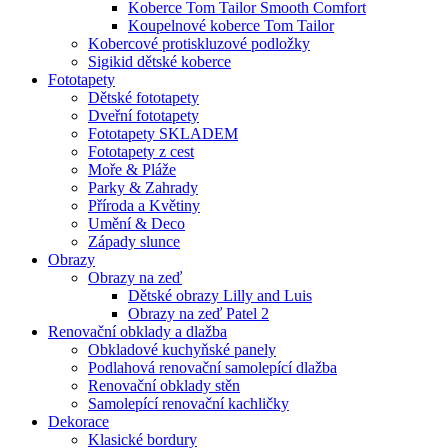
Koberce Tom Tailor Smooth Comfort
Koupelnové koberce Tom Tailor
Kobercové protiskluzové podložky
Sigikid dětské koberce
Fototapety
Dětské fototapety
Dveřní fototapety
Fototapety SKLADEM
Fototapety z cest
Moře & Pláže
Parky & Zahrady
Příroda a Květiny
Umění & Deco
Západy slunce
Obrazy
Obrazy na zeď
Dětské obrazy Lilly and Luis
Obrazy na zeď Patel 2
Renovační obklady a dlažba
Obkladové kuchyňské panely
Podlahová renovační samolepící dlažba
Renovační obklady stěn
Samolepící renovační kachličky
Dekorace
Klasické bordury