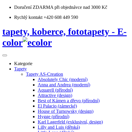
Doručení ZDARMA
při objednávce nad 3000 Kč
Rychlý kontakt +420 608 449 590
tapety, koberce, fototapety - E-
color
Kategorie
Tapety
Tapety AS-Creation
Absolutely Chic (moderní)
Anna and Andrea (moderní)
Aquarell (přírodní)
Attractive (design)
Best of Kámen a dřevo (přírodní)
El Palacio (zámecké)
House of Turnowsky (design)
Hygge (přírodní)
Karl Lagerfeld (exklusivní, design)
Lilly and Luis (dětská)