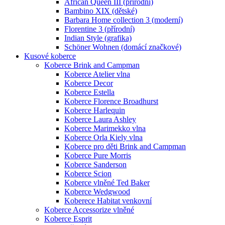
African Queen III (přírodní)
Bambino XIX (dětské)
Barbara Home collection 3 (moderní)
Florentine 3 (přírodní)
Indian Style (grafika)
Schöner Wohnen (domácí značkové)
Kusové koberce
Koberce Brink and Campman
Koberce Atelier vlna
Koberce Decor
Koberce Estella
Koberce Florence Broadhurst
Koberce Harlequin
Koberce Laura Ashley
Koberce Marimekko vlna
Koberce Orla Kiely vlna
Koberce pro děti Brink and Campman
Koberce Pure Morris
Koberce Sanderson
Koberce Scion
Koberce vlněné Ted Baker
Koberce Wedgwood
Koberece Habitat venkovní
Koberce Accessorize vlněné
Koberce Esprit