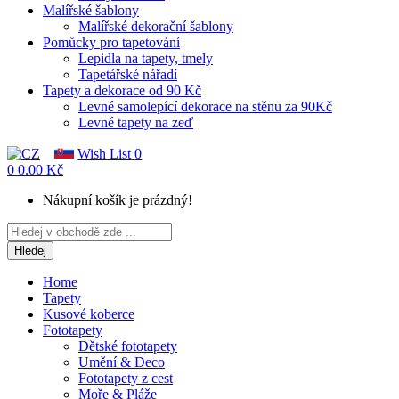
Malířské šablony
Malířské dekorační šablony
Pomůcky pro tapetování
Lepidla na tapety, tmely
Tapetářské nářadí
Tapety a dekorace od 90 Kč
Levné samolepící dekorace na stěnu za 90Kč
Levné tapety na zeď
Wish List
0
0
0.00 Kč
Nákupní košík je prázdný!
Hledej
Home
Tapety
Kusové koberce
Fototapety
Dětské fototapety
Umění & Deco
Fototapety z cest
Moře & Pláže