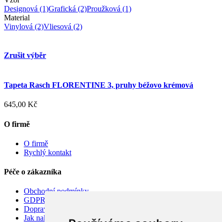
Designová
(1)
Grafická
(2)
Proužková
(1)
Material
Vinylová
(2)
Vliesová
(2)
Zrušit výběr
Tapeta Rasch FLORENTINE 3, pruhy béžovo krémová
645,00 Kč
O firmě
O firmě
Rychlý kontakt
Péče o zákazníka
Obchodní podmínky
GDPR
Doprava
Jak nakupovat