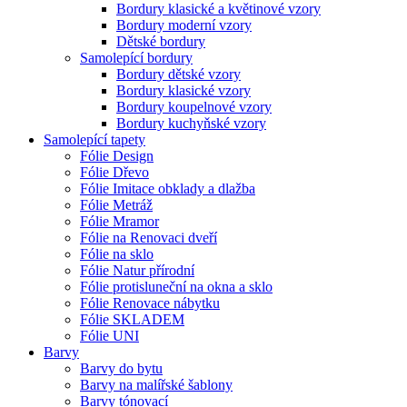
Bordury klasické a květinové vzory
Bordury moderní vzory
Dětské bordury
Samolepící bordury
Bordury dětské vzory
Bordury klasické vzory
Bordury koupelnové vzory
Bordury kuchyňské vzory
Samolepící tapety
Fólie Design
Fólie Dřevo
Fólie Imitace obklady a dlažba
Fólie Metráž
Fólie Mramor
Fólie na Renovaci dveří
Fólie na sklo
Fólie Natur přírodní
Fólie protisluneční na okna a sklo
Fólie Renovace nábytku
Fólie SKLADEM
Fólie UNI
Barvy
Barvy do bytu
Barvy na malířské šablony
Barvy tónovací