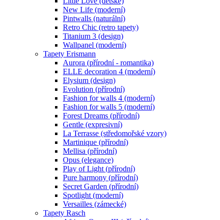
Little Love (dětské)
New Life (moderní)
Pintwalls (naturální)
Retro Chic (retro tapety)
Titanium 3 (design)
Wallpanel (moderní)
Tapety Erismann
Aurora (přírodní - romantika)
ELLE decoration 4 (moderní)
Elysium (design)
Evolution (přírodní)
Fashion for walls 4 (moderní)
Fashion for walls 5 (moderní)
Forest Dreams (přírodní)
Gentle (expresivní)
La Terrasse (středomořské vzory)
Martinique (přírodní)
Mellisa (přírodní)
Opus (elegance)
Play of Light (přírodní)
Pure harmony (přírodní)
Secret Garden (přírodní)
Spotlight (moderní)
Versailles (zámecké)
Tapety Rasch