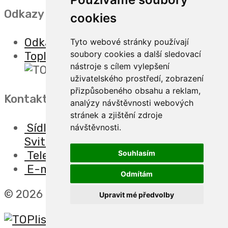
Odkazy
cookies
Odkazy
Tyto webové stránky používají
soubory cookies a další sledovací
Toplist
nástroje s cílem vylepšení
uživatelského prostředí, zobrazení
přizpůsobeného obsahu a reklam,
Kontakt
analýzy návštěvnosti webových
stránek a zjištění zdroje
Sídlo firmy: Boženy Němcové 739/1,
návštěvnosti.
Svitavy 568 02, CZ
Telefon: +420 608 449 590
Souhlasím
E-mail: info@e-color.cz
Odmítám
© 2026 e-color.cz
Upravit mé předvolby