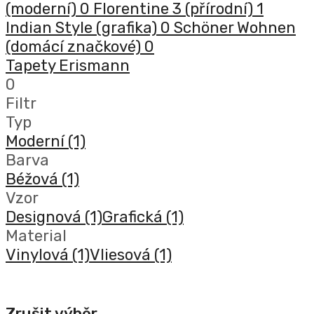
(moderní)
0
Florentine 3 (přírodní)
1
Indian Style (grafika)
0
Schöner Wohnen
(domácí značkové)
0
Tapety Erismann
0
Filtr
Typ
Moderní
(1)
Barva
Béžová
(1)
Vzor
Designová
(1)
Grafická
(1)
Material
Vinylová
(1)
Vliesová
(1)
Zrušit výběr