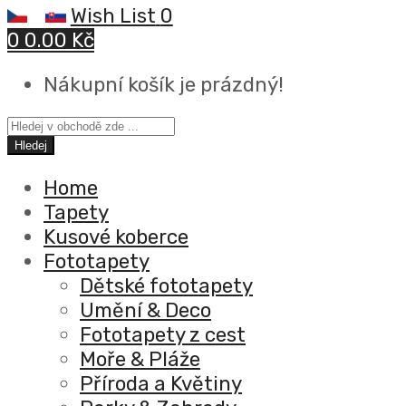
Wish List
0
0
0.00 Kč
Nákupní košík je prázdný!
Hledej
Home
Tapety
Kusové koberce
Fototapety
Dětské fototapety
Umění & Deco
Fototapety z cest
Moře & Pláže
Příroda a Květiny