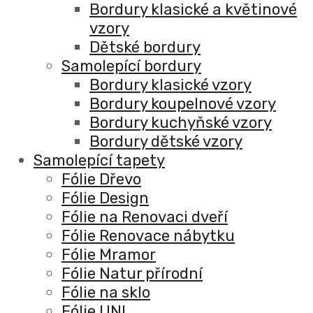
Bordury klasické a květinové
vzory
Dětské bordury
Samolepící bordury
Bordury klasické vzory
Bordury koupelnové vzory
Bordury kuchyňské vzory
Bordury dětské vzory
Samolepící tapety
Fólie Dřevo
Fólie Design
Fólie na Renovaci dveří
Fólie Renovace nábytku
Fólie Mramor
Fólie Natur přírodní
Fólie na sklo
Fólie UNI