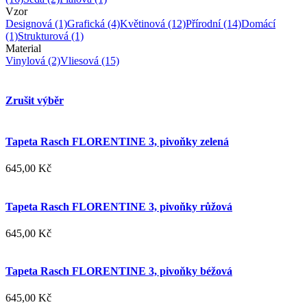
Vzor
Designová
(1)
Grafická
(4)
Květinová
(12)
Přírodní
(14)
Domácí
(1)
Strukturová
(1)
Material
Vinylová
(2)
Vliesová
(15)
Zrušit výběr
Tapeta Rasch FLORENTINE 3, pivoňky zelená
645,00 Kč
Tapeta Rasch FLORENTINE 3, pivoňky růžová
645,00 Kč
Tapeta Rasch FLORENTINE 3, pivoňky béžová
645,00 Kč