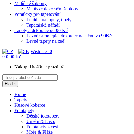
Malířské šablony
Malířské dekorační šablony
Pomůcky pro tapetování
Lepidla na tapety, tmely
Tapetářské nářadí
Tapety a dekorace od 90 Kč
Levné samolepící dekorace na stěnu za 90Kč
Levné tapety na zeď
Wish List
0
0
0.00 Kč
Nákupní košík je prázdný!
Hledej
Home
Tapety
Kusové koberce
Fototapety
Dětské fototapety
Umění & Deco
Fototapety z cest
Moře & Pláže