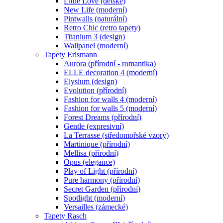
Little Love (dětské)
New Life (moderní)
Pintwalls (naturální)
Retro Chic (retro tapety)
Titanium 3 (design)
Wallpanel (moderní)
Tapety Erismann
Aurora (přírodní - romantika)
ELLE decoration 4 (moderní)
Elysium (design)
Evolution (přírodní)
Fashion for walls 4 (moderní)
Fashion for walls 5 (moderní)
Forest Dreams (přírodní)
Gentle (expresivní)
La Terrasse (středomořské vzory)
Martinique (přírodní)
Mellisa (přírodní)
Opus (elegance)
Play of Light (přírodní)
Pure harmony (přírodní)
Secret Garden (přírodní)
Spotlight (moderní)
Versailles (zámecké)
Tapety Rasch