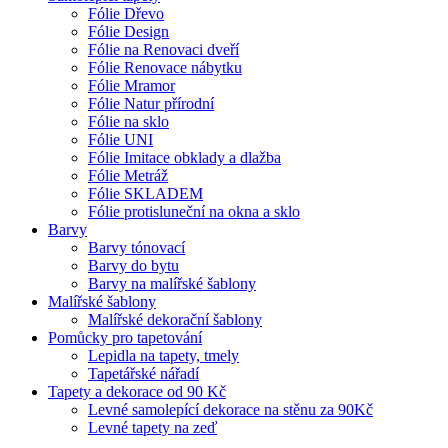
Fólie Dřevo
Fólie Design
Fólie na Renovaci dveří
Fólie Renovace nábytku
Fólie Mramor
Fólie Natur přírodní
Fólie na sklo
Fólie UNI
Fólie Imitace obklady a dlažba
Fólie Metráž
Fólie SKLADEM
Fólie protisluneční na okna a sklo
Barvy
Barvy tónovací
Barvy do bytu
Barvy na malířské šablony
Malířské šablony
Malířské dekorační šablony
Pomůcky pro tapetování
Lepidla na tapety, tmely
Tapetářské nářadí
Tapety a dekorace od 90 Kč
Levné samolepící dekorace na stěnu za 90Kč
Levné tapety na zeď