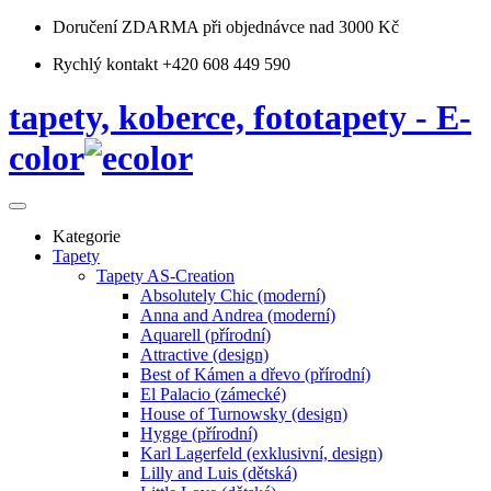
Doručení ZDARMA
při objednávce nad 3000 Kč
Rychlý kontakt +420 608 449 590
tapety, koberce, fototapety - E-
color
Kategorie
Tapety
Tapety AS-Creation
Absolutely Chic (moderní)
Anna and Andrea (moderní)
Aquarell (přírodní)
Attractive (design)
Best of Kámen a dřevo (přírodní)
El Palacio (zámecké)
House of Turnowsky (design)
Hygge (přírodní)
Karl Lagerfeld (exklusivní, design)
Lilly and Luis (dětská)