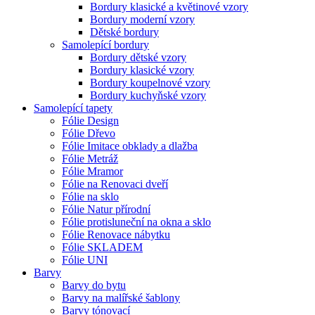
Bordury klasické a květinové vzory
Bordury moderní vzory
Dětské bordury
Samolepící bordury
Bordury dětské vzory
Bordury klasické vzory
Bordury koupelnové vzory
Bordury kuchyňské vzory
Samolepící tapety
Fólie Design
Fólie Dřevo
Fólie Imitace obklady a dlažba
Fólie Metráž
Fólie Mramor
Fólie na Renovaci dveří
Fólie na sklo
Fólie Natur přírodní
Fólie protisluneční na okna a sklo
Fólie Renovace nábytku
Fólie SKLADEM
Fólie UNI
Barvy
Barvy do bytu
Barvy na malířské šablony
Barvy tónovací