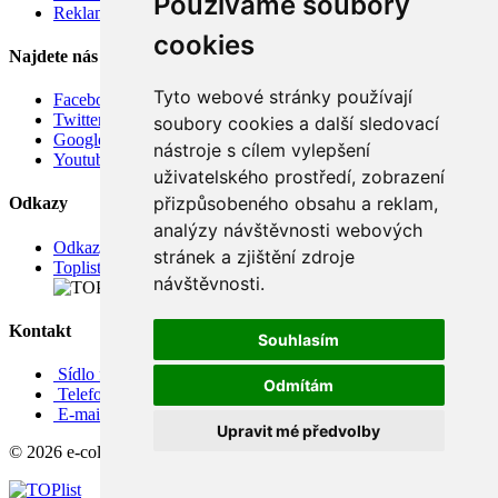
Používáme soubory
Reklamace
cookies
Najdete nás
Tyto webové stránky používají
Facebook
Twitter
soubory cookies a další sledovací
Google
nástroje s cílem vylepšení
Youtube
uživatelského prostředí, zobrazení
přizpůsobeného obsahu a reklam,
Odkazy
analýzy návštěvnosti webových
Odkazy
stránek a zjištění zdroje
Toplist
návštěvnosti.
Kontakt
Souhlasím
Sídlo firmy: Boženy Němcové 739/1, Svitavy 568 02, CZ
Odmítám
Telefon: +420 608 449 590
E-mail: info@e-color.cz
Upravit mé předvolby
© 2026 e-color.cz