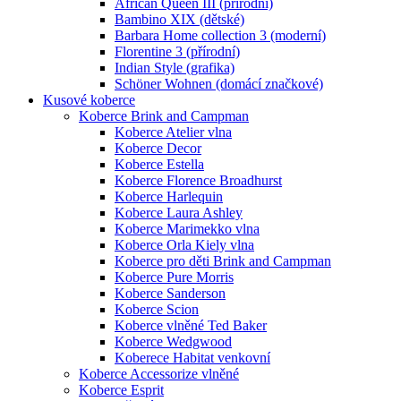
African Queen III (přírodní)
Bambino XIX (dětské)
Barbara Home collection 3 (moderní)
Florentine 3 (přírodní)
Indian Style (grafika)
Schöner Wohnen (domácí značkové)
Kusové koberce
Koberce Brink and Campman
Koberce Atelier vlna
Koberce Decor
Koberce Estella
Koberce Florence Broadhurst
Koberce Harlequin
Koberce Laura Ashley
Koberce Marimekko vlna
Koberce Orla Kiely vlna
Koberce pro děti Brink and Campman
Koberce Pure Morris
Koberce Sanderson
Koberce Scion
Koberce vlněné Ted Baker
Koberce Wedgwood
Koberece Habitat venkovní
Koberce Accessorize vlněné
Koberce Esprit