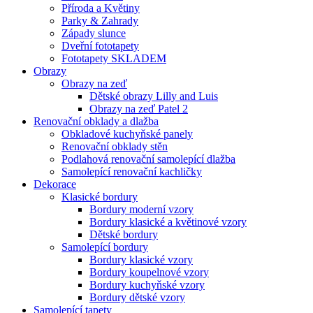
Příroda a Květiny
Parky & Zahrady
Západy slunce
Dveřní fototapety
Fototapety SKLADEM
Obrazy
Obrazy na zeď
Dětské obrazy Lilly and Luis
Obrazy na zeď Patel 2
Renovační obklady a dlažba
Obkladové kuchyňské panely
Renovační obklady stěn
Podlahová renovační samolepící dlažba
Samolepící renovační kachličky
Dekorace
Klasické bordury
Bordury moderní vzory
Bordury klasické a květinové vzory
Dětské bordury
Samolepící bordury
Bordury klasické vzory
Bordury koupelnové vzory
Bordury kuchyňské vzory
Bordury dětské vzory
Samolepící tapety