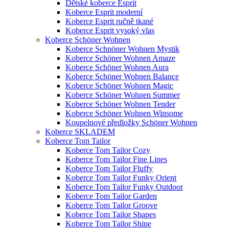
Dětské koberce Esprit
Koberce Esprit moderní
Koberce Esprit ručně tkané
Koberce Esprit vysoký vlas
Koberce Schöner Wohnen
Koberce Schnöner Wohnen Mystik
Koberce Schöner Wohnen Amaze
Koberce Schöner Wohnen Aura
Koberce Schöner Wohnen Balance
Koberce Schöner Wohnen Magic
Koberce Schöner Wohnen Summer
Koberce Schöner Wohnen Tender
Koberce Schöner Wohnen Winsome
Koupelnové předložky Schöner Wohnen
Koberce SKLADEM
Koberce Tom Tailor
Koberce Tom Tailor Cozy
Koberce Tom Tailor Fine Lines
Koberce Tom Tailor Fluffy
Koberce Tom Tailor Funky Orient
Koberce Tom Tailor Funky Outdoor
Koberce Tom Tailor Garden
Koberce Tom Tailor Groove
Koberce Tom Tailor Shapes
Koberce Tom Tailor Shine