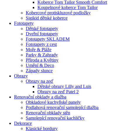
Koberce Tom Tailor Smooth Comfort
Koupelnové koberce Tom Tailor
Kobercové protiskluzové podložky
Sigikid dětské koberce
Fototapety
Dětské fototapety
Dveřní fototapety
Fototapety SKLADEM
Fototapety z cest
Moře & Pláže
Parky & Zahrady
Příroda a Květiny
Umění & Deco
Západy slunce
Obrazy
Obrazy na zeď
Dětské obrazy Lilly and Luis
Obrazy na zeď Patel 2
Renovační obklady a dlažba
Obkladové kuchyňské panely
Podlahová renovační samolepící dlažba
Renovační obklady stěn
Samolepící renovační kachličky
Dekorace
Klasické bordury