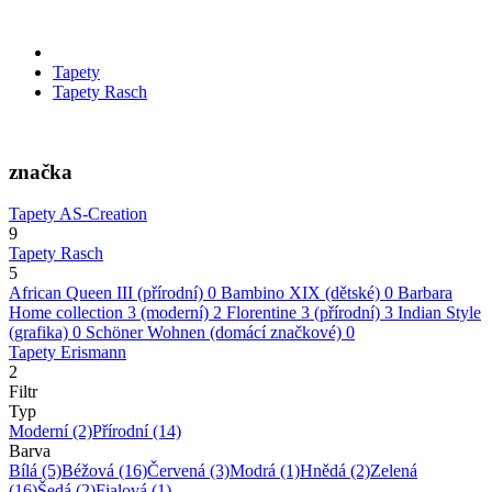
Tapety
Tapety Rasch
značka
Tapety AS-Creation
9
Tapety Rasch
5
African Queen III (přírodní)
0
Bambino XIX (dětské)
0
Barbara
Home collection 3 (moderní)
2
Florentine 3 (přírodní)
3
Indian Style
(grafika)
0
Schöner Wohnen (domácí značkové)
0
Tapety Erismann
2
Filtr
Typ
Moderní
(2)
Přírodní
(14)
Barva
Bílá
(5)
Béžová
(16)
Červená
(3)
Modrá
(1)
Hnědá
(2)
Zelená
(16)
Šedá
(2)
Fialová
(1)