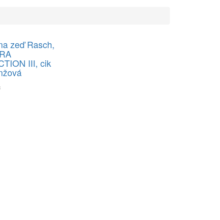
na zeď Rasch,
RA
ION III, cik
nžová
č