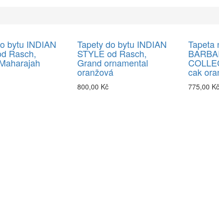
do bytu INDIAN
Tapety do bytu INDIAN
Tapeta 
d Rasch,
STYLE od Rasch,
BARBA
Maharajah
Grand ornamental
COLLECT
oranžová
cak ora
800,00 Kč
775,00 K