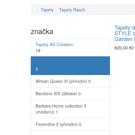
Tapety
Tapety Rasch
Tapety 
značka
STYLE o
Garden 
Tapety AS-Creation
820,00 Kč
19
Tapety Rasch
3
African Queen III (přírodní)
0
Bambino XIX (dětské)
0
Barbara Home collection 3
(moderní)
1
Florentine 3 (přírodní)
0