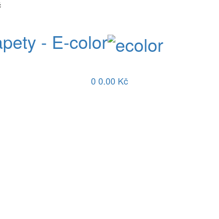
č
apety - E-color
0
0.00 Kč