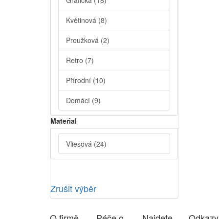
Grafická
(18)
Květinová
(8)
Proužková
(2)
Retro
(7)
Přírodní
(10)
Domácí
(9)
Material
Vliesová
(24)
Zrušit výběr
O firmě
Péče o
Najdete
Odkazy