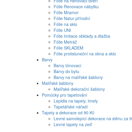
Fólie na Renovaci dveří
Fólie Renovace nábytku
Fólie Mramor
Fólie Natur přírodní
Fólie na sklo
Fólie UNI
Fólie Imitace obklady a dlažba
Fólie Metráž
Fólie SKLADEM
Fólie protisluneční na okna a sklo
Barvy
Barvy tónovací
Barvy do bytu
Barvy na malířské šablony
Malířské šablony
Malířské dekorační šablony
Pomůcky pro tapetování
Lepidla na tapety, tmely
Tapetářské nářadí
Tapety a dekorace od 90 Kč
Levné samolepící dekorace na stěnu za 
Levné tapety na zeď