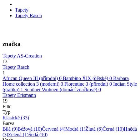
Tapety
Tapety Rasch
značka
Tapety AS-Creation
13
Tapety Rasch
1
African Queen III (přírodní)
0
Bambino XIX (dětské)
0
Barbara
Home collection 3 (moderní)
0
Florentine 3 (přírodní)
0
Indian Style
(grafika)
1
Schöner Wohnen (domácí značkové)
0
Tapety Erismann
19
Filtr
Typ
Klasické
(33)
Barva
Bílá
(9)
Béžová
(10)
Červená
(4)
Modrá
(1)
Žlutá
(6)
Černá
(10)
Hnědá
(3)
Zelená
(1)
Šedá
(10)