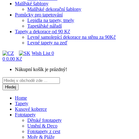
Malířské šablony
Malířské dekorační šablony
Pomůcky pro tapetování
Lepidla na tapety, tmely
Tapetářské nářadí
Tapety a dekorace od 90 Kč
Levné samolepící dekorace na stěnu za 90Kč
Levné tapety na zeď
Wish List
0
0
0.00 Kč
Nákupní košík je prázdný!
Hledej
Home
Tapety
Kusové koberce
Fototapety
Dětské fototapety
Umění & Deco
Fototapety z cest
Moře & Pláže