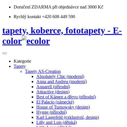
Doručení ZDARMA
při objednávce nad 3000 Kč
Rychlý kontakt +420 608 449 590
tapety, koberce, fototapety - E-
color
Kategorie
Tapety
Tapety AS-Creation
Absolutely Chic (moderní)
Anna and Andrea (moderní)
Aquarell (přírodní)
Attractive (design)
Best of Kámen a dřevo (přírodní)
El Palacio (zámecké)
House of Turnowsky (design)
Hygge (přírodní)
Karl Lagerfeld (exklusivní, design)
Lilly and Luis (dětská)