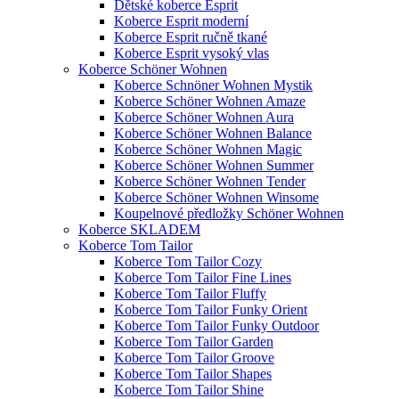
Dětské koberce Esprit
Koberce Esprit moderní
Koberce Esprit ručně tkané
Koberce Esprit vysoký vlas
Koberce Schöner Wohnen
Koberce Schnöner Wohnen Mystik
Koberce Schöner Wohnen Amaze
Koberce Schöner Wohnen Aura
Koberce Schöner Wohnen Balance
Koberce Schöner Wohnen Magic
Koberce Schöner Wohnen Summer
Koberce Schöner Wohnen Tender
Koberce Schöner Wohnen Winsome
Koupelnové předložky Schöner Wohnen
Koberce SKLADEM
Koberce Tom Tailor
Koberce Tom Tailor Cozy
Koberce Tom Tailor Fine Lines
Koberce Tom Tailor Fluffy
Koberce Tom Tailor Funky Orient
Koberce Tom Tailor Funky Outdoor
Koberce Tom Tailor Garden
Koberce Tom Tailor Groove
Koberce Tom Tailor Shapes
Koberce Tom Tailor Shine