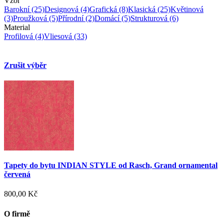
Vzor
Barokní
(25)
Designová
(4)
Grafická
(8)
Klasická
(25)
Květinová
(3)
Proužková
(5)
Přírodní
(2)
Domácí
(5)
Strukturová
(6)
Material
Profilová
(4)
Vliesová
(33)
Zrušit výběr
Tapety do bytu INDIAN STYLE od Rasch, Grand ornamental
červená
800,00 Kč
O firmě