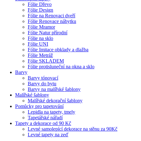
Fólie Dřevo
Fólie Design
Fólie na Renovaci dveří
Fólie Renovace nábytku
Fólie Mramor
Fólie Natur přírodní
Fólie na sklo
Fólie UNI
Fólie Imitace obklady a dlažba
Fólie Metráž
Fólie SKLADEM
Fólie protisluneční na okna a sklo
Barvy
Barvy tónovací
Barvy do bytu
Barvy na malířské šablony
Malířské šablony
Malířské dekorační šablony
Pomůcky pro tapetování
Lepidla na tapety, tmely
Tapetářské nářadí
Tapety a dekorace od 90 Kč
Levné samolepící dekorace na stěnu za 90Kč
Levné tapety na zeď