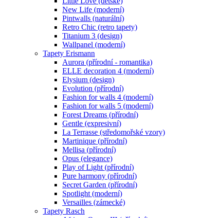
Little Love (dětské)
New Life (moderní)
Pintwalls (naturální)
Retro Chic (retro tapety)
Titanium 3 (design)
Wallpanel (moderní)
Tapety Erismann
Aurora (přírodní - romantika)
ELLE decoration 4 (moderní)
Elysium (design)
Evolution (přírodní)
Fashion for walls 4 (moderní)
Fashion for walls 5 (moderní)
Forest Dreams (přírodní)
Gentle (expresivní)
La Terrasse (středomořské vzory)
Martinique (přírodní)
Mellisa (přírodní)
Opus (elegance)
Play of Light (přírodní)
Pure harmony (přírodní)
Secret Garden (přírodní)
Spotlight (moderní)
Versailles (zámecké)
Tapety Rasch