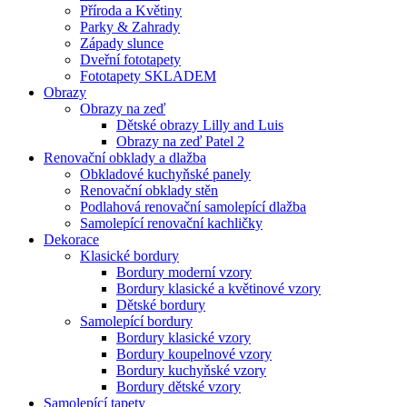
Příroda a Květiny
Parky & Zahrady
Západy slunce
Dveřní fototapety
Fototapety SKLADEM
Obrazy
Obrazy na zeď
Dětské obrazy Lilly and Luis
Obrazy na zeď Patel 2
Renovační obklady a dlažba
Obkladové kuchyňské panely
Renovační obklady stěn
Podlahová renovační samolepící dlažba
Samolepící renovační kachličky
Dekorace
Klasické bordury
Bordury moderní vzory
Bordury klasické a květinové vzory
Dětské bordury
Samolepící bordury
Bordury klasické vzory
Bordury koupelnové vzory
Bordury kuchyňské vzory
Bordury dětské vzory
Samolepící tapety