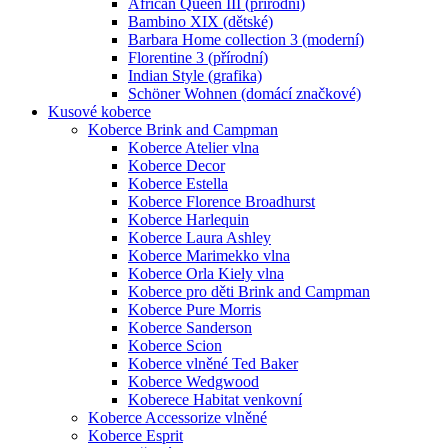
African Queen III (přírodní)
Bambino XIX (dětské)
Barbara Home collection 3 (moderní)
Florentine 3 (přírodní)
Indian Style (grafika)
Schöner Wohnen (domácí značkové)
Kusové koberce
Koberce Brink and Campman
Koberce Atelier vlna
Koberce Decor
Koberce Estella
Koberce Florence Broadhurst
Koberce Harlequin
Koberce Laura Ashley
Koberce Marimekko vlna
Koberce Orla Kiely vlna
Koberce pro děti Brink and Campman
Koberce Pure Morris
Koberce Sanderson
Koberce Scion
Koberce vlněné Ted Baker
Koberce Wedgwood
Koberece Habitat venkovní
Koberce Accessorize vlněné
Koberce Esprit