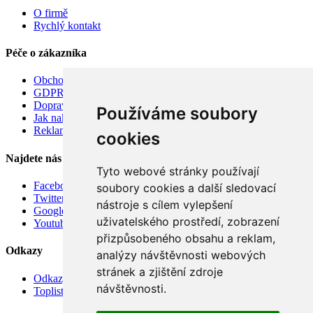
O firmě
Rychlý kontakt
Péče o zákazníka
Obchodní podmínky
GDPR
Doprava
Používáme soubory
Jak nakupovat
Reklamace
cookies
Najdete nás
Tyto webové stránky používají
Facebook
soubory cookies a další sledovací
Twitter
nástroje s cílem vylepšení
Google
uživatelského prostředí, zobrazení
Youtube
přizpůsobeného obsahu a reklam,
Odkazy
analýzy návštěvnosti webových
stránek a zjištění zdroje
Odkazy
návštěvnosti.
Toplist