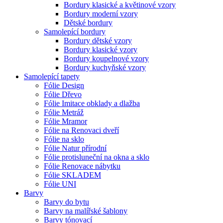
Bordury klasické a květinové vzory
Bordury moderní vzory
Dětské bordury
Samolepící bordury
Bordury dětské vzory
Bordury klasické vzory
Bordury koupelnové vzory
Bordury kuchyňské vzory
Samolepící tapety
Fólie Design
Fólie Dřevo
Fólie Imitace obklady a dlažba
Fólie Metráž
Fólie Mramor
Fólie na Renovaci dveří
Fólie na sklo
Fólie Natur přírodní
Fólie protisluneční na okna a sklo
Fólie Renovace nábytku
Fólie SKLADEM
Fólie UNI
Barvy
Barvy do bytu
Barvy na malířské šablony
Barvy tónovací