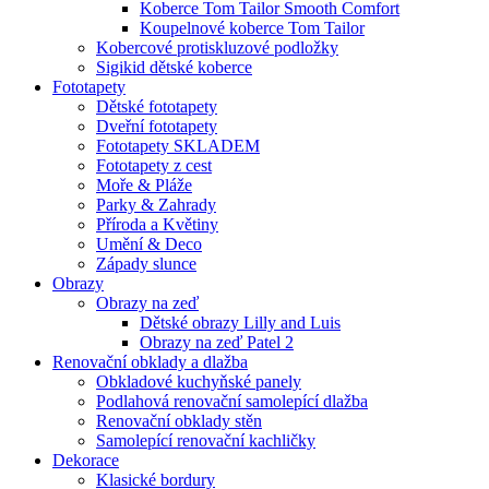
Koberce Tom Tailor Smooth Comfort
Koupelnové koberce Tom Tailor
Kobercové protiskluzové podložky
Sigikid dětské koberce
Fototapety
Dětské fototapety
Dveřní fototapety
Fototapety SKLADEM
Fototapety z cest
Moře & Pláže
Parky & Zahrady
Příroda a Květiny
Umění & Deco
Západy slunce
Obrazy
Obrazy na zeď
Dětské obrazy Lilly and Luis
Obrazy na zeď Patel 2
Renovační obklady a dlažba
Obkladové kuchyňské panely
Podlahová renovační samolepící dlažba
Renovační obklady stěn
Samolepící renovační kachličky
Dekorace
Klasické bordury