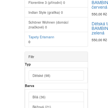
BAMBINO
Florentine 3 (přírodní)
0
červená
Indian Style (grafika)
0
550,00 Kč
Schöner Wohnen (domácí
Dětská t
značkové)
0
BAMBINO
zelená
Tapety Erismann
550,00 Kč
0
Filtr
Typ
Dětské
(98)
Barva
Bílá
(36)
Béžová
(21)