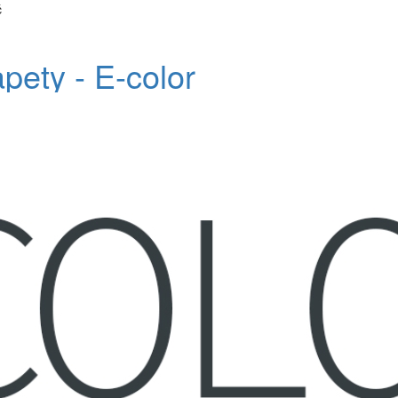
č
apety - E-color