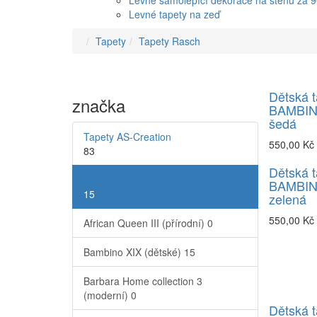
Levné samolepící dekorace na stěnu za 
Levné tapety na zeď
Tapety
Tapety Rasch
Dětská t
značka
BAMBINO
šedá
Tapety AS-Creation
550,00 Kč
83
Dětská t
Tapety Rasch
BAMBIN
15
zelená
550,00 Kč
African Queen III (přírodní)
0
Bambino XIX (dětské)
15
Barbara Home collection 3
(moderní)
0
Dětská t