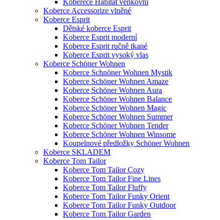
Koberece Habitat venkovní
Koberce Accessorize vlněné
Koberce Esprit
Dětské koberce Esprit
Koberce Esprit moderní
Koberce Esprit ručně tkané
Koberce Esprit vysoký vlas
Koberce Schöner Wohnen
Koberce Schnöner Wohnen Mystik
Koberce Schöner Wohnen Amaze
Koberce Schöner Wohnen Aura
Koberce Schöner Wohnen Balance
Koberce Schöner Wohnen Magic
Koberce Schöner Wohnen Summer
Koberce Schöner Wohnen Tender
Koberce Schöner Wohnen Winsome
Koupelnové předložky Schöner Wohnen
Koberce SKLADEM
Koberce Tom Tailor
Koberce Tom Tailor Cozy
Koberce Tom Tailor Fine Lines
Koberce Tom Tailor Fluffy
Koberce Tom Tailor Funky Orient
Koberce Tom Tailor Funky Outdoor
Koberce Tom Tailor Garden