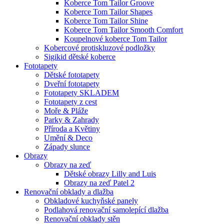
Koberce Tom Tailor Groove
Koberce Tom Tailor Shapes
Koberce Tom Tailor Shine
Koberce Tom Tailor Smooth Comfort
Koupelnové koberce Tom Tailor
Kobercové protiskluzové podložky
Sigikid dětské koberce
Fototapety
Dětské fototapety
Dveřní fototapety
Fototapety SKLADEM
Fototapety z cest
Moře & Pláže
Parky & Zahrady
Příroda a Květiny
Umění & Deco
Západy slunce
Obrazy
Obrazy na zeď
Dětské obrazy Lilly and Luis
Obrazy na zeď Patel 2
Renovační obklady a dlažba
Obkladové kuchyňské panely
Podlahová renovační samolepící dlažba
Renovační obklady stěn