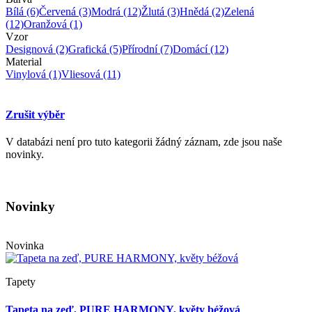
Bílá
(6)
Červená
(3)
Modrá
(12)
Žlutá
(3)
Hnědá
(2)
Zelená
(12)
Oranžová
(1)
Vzor
Designová
(2)
Grafická
(5)
Přírodní
(7)
Domácí
(12)
Material
Vinylová
(1)
Vliesová
(11)
Zrušit výběr
V databázi není pro tuto kategorii žádný záznam, zde jsou naše
novinky.
Novinky
Novinka
Tapety
Tapeta na zeď, PURE HARMONY, květy béžová