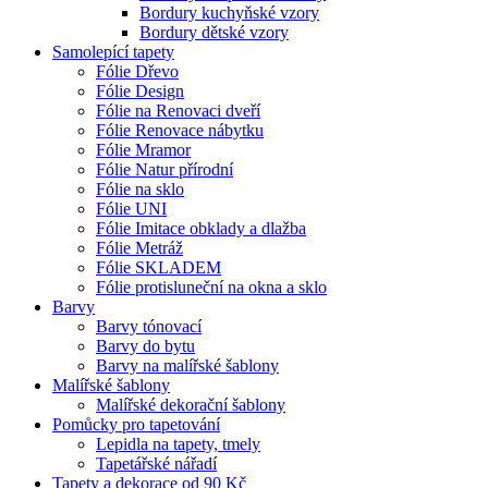
Bordury kuchyňské vzory
Bordury dětské vzory
Samolepící tapety
Fólie Dřevo
Fólie Design
Fólie na Renovaci dveří
Fólie Renovace nábytku
Fólie Mramor
Fólie Natur přírodní
Fólie na sklo
Fólie UNI
Fólie Imitace obklady a dlažba
Fólie Metráž
Fólie SKLADEM
Fólie protisluneční na okna a sklo
Barvy
Barvy tónovací
Barvy do bytu
Barvy na malířské šablony
Malířské šablony
Malířské dekorační šablony
Pomůcky pro tapetování
Lepidla na tapety, tmely
Tapetářské nářadí
Tapety a dekorace od 90 Kč