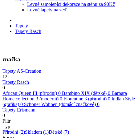
Levné samolepící dekorace na stěnu za 90Kč
Levné tapety na zeď
Tapety
Tapety Rasch
značka
Tapety AS-Creation
12
Tapety Rasch
0
African Queen III (přírodní)
0
Bambino XIX (dětské)
0
Barbara
Home collection 3 (moderní)
0
Florentine 3 (přírodní)
0
Indian Style
(grafika)
0
Schöner Wohnen (domácí značkové)
0
Tapety Erismann
0
Filtr
Typ
Přírodní
(2)
Skladem
(1)
Dětské
(7)
Barva