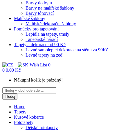
Barvy do bytu
Barvy na malířské šablony
Barvy tónovací
Malířské šablony
Malířské dekorační šablony
Pomůcky pro tapetování
Lepidla na tapety, tmely
Tapetářské nářadí
Tapety a dekorace od 90 Kč
Levné samolepící dekorace na stěnu za 90Kč
Levné tapety na zeď
Wish List
0
0
0.00 Kč
Nákupní košík je prázdný!
Hledej
Home
Tapety
Kusové koberce
Fototapety
Dětské fototapety