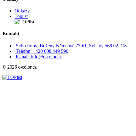
Odkazy
Toplist
Kontakt
Sídlo firmy: Boženy Němcové 739/1, Svitavy 568 02, CZ
Telefon: +420 608 449 590
E-mail: info@e-color.cz
© 2026 e-color.cz