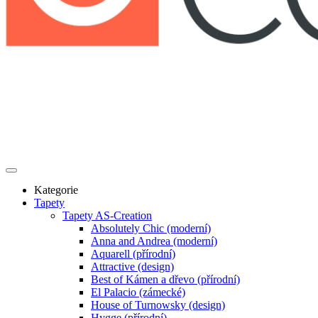
Kategorie
Tapety
Tapety AS-Creation
Absolutely Chic (moderní)
Anna and Andrea (moderní)
Aquarell (přírodní)
Attractive (design)
Best of Kámen a dřevo (přírodní)
El Palacio (zámecké)
House of Turnowsky (design)
Hygge (přírodní)