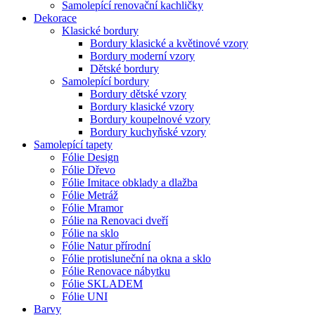
Samolepící renovační kachličky
Dekorace
Klasické bordury
Bordury klasické a květinové vzory
Bordury moderní vzory
Dětské bordury
Samolepící bordury
Bordury dětské vzory
Bordury klasické vzory
Bordury koupelnové vzory
Bordury kuchyňské vzory
Samolepící tapety
Fólie Design
Fólie Dřevo
Fólie Imitace obklady a dlažba
Fólie Metráž
Fólie Mramor
Fólie na Renovaci dveří
Fólie na sklo
Fólie Natur přírodní
Fólie protisluneční na okna a sklo
Fólie Renovace nábytku
Fólie SKLADEM
Fólie UNI
Barvy