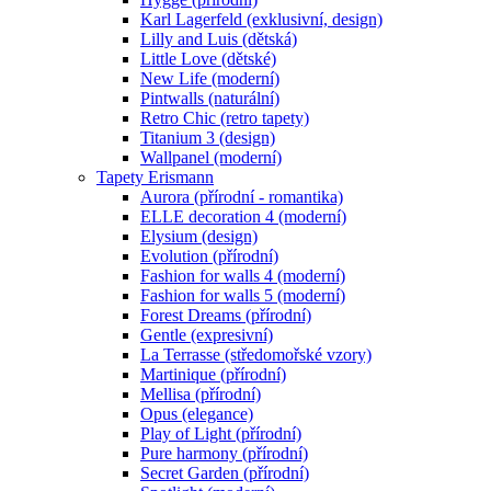
Karl Lagerfeld (exklusivní, design)
Lilly and Luis (dětská)
Little Love (dětské)
New Life (moderní)
Pintwalls (naturální)
Retro Chic (retro tapety)
Titanium 3 (design)
Wallpanel (moderní)
Tapety Erismann
Aurora (přírodní - romantika)
ELLE decoration 4 (moderní)
Elysium (design)
Evolution (přírodní)
Fashion for walls 4 (moderní)
Fashion for walls 5 (moderní)
Forest Dreams (přírodní)
Gentle (expresivní)
La Terrasse (středomořské vzory)
Martinique (přírodní)
Mellisa (přírodní)
Opus (elegance)
Play of Light (přírodní)
Pure harmony (přírodní)
Secret Garden (přírodní)