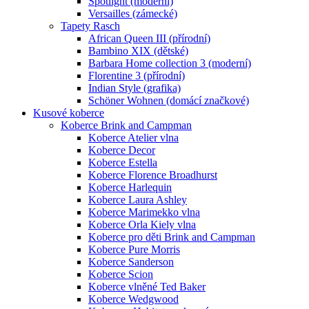
Spotlight (moderní)
Versailles (zámecké)
Tapety Rasch
African Queen III (přírodní)
Bambino XIX (dětské)
Barbara Home collection 3 (moderní)
Florentine 3 (přírodní)
Indian Style (grafika)
Schöner Wohnen (domácí značkové)
Kusové koberce
Koberce Brink and Campman
Koberce Atelier vlna
Koberce Decor
Koberce Estella
Koberce Florence Broadhurst
Koberce Harlequin
Koberce Laura Ashley
Koberce Marimekko vlna
Koberce Orla Kiely vlna
Koberce pro děti Brink and Campman
Koberce Pure Morris
Koberce Sanderson
Koberce Scion
Koberce vlněné Ted Baker
Koberce Wedgwood