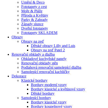
Umění & Deco
Fototapety z cest
Moře & Pláže
Příroda a Květiny
Parky & Zahrady
Západy slunce
Dveřní fototapety
Fototapety SKLADEM
Obrazy
Obrazy na zeď
Dětské obrazy Lilly and Luis
Obrazy na zeď Patel 2
Renovační obklady a dlažba
Obkladové kuchyňské panely
Renovační obklady stěn
Podlahová renovační samolepící dlažba
Samolepící renovační kachličky
Dekorace
Klasické bordury
Bordury moderní vzory
Bordury klasické a květinové vzory
Dětské bordury
Samolepící bordury
Bordury klasické vzory
Bordury koupelnové vzory