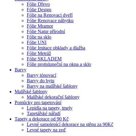
Fólie Dřevo
Fólie Design
Fólie na Renovaci dveří
Fólie Renovace nábytku
Fólie Mramor
Fólie Natur přírodní
Fólie na sklo
Fólie UNI
Fólie Imitace obklady a dlažba
Fólie Metráž
Fólie SKLADEM
Fólie protisluneční na okna a sklo
Barvy
Barvy tónovací
Barvy do bytu
Barvy na malířské šablony
Malířské šablony
Malířské dekorační šablony
Pomůcky pro tapetování
Lepidla na tapety, tmely
Tapetářské nářadí
Tapety a dekorace od 90 Kč
Levné samolepící dekorace na stěnu za 90Kč
Levné tapety na zeď