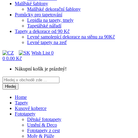
Malířské šablony
Malířské dekorační šablony
Pomůcky pro tapetování
Lepidla na tapety, tmely
Tapetářské nářadí
Tapety a dekorace od 90 Kč
Levné samolepící dekorace na stěnu za 90Kč
Levné tapety na zeď
Wish List
0
0
0.00 Kč
Nákupní košík je prázdný!
Hledej
Home
Tapety
Kusové koberce
Fototapety
Dětské fototapety
Umění & Deco
Fototapety z cest
Moře & Pláže