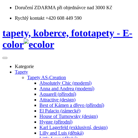
Doručení ZDARMA
při objednávce nad 3000 Kč
Rychlý kontakt +420 608 449 590
tapety, koberce, fototapety - E-
color
Kategorie
Tapety
Tapety AS-Creation
Absolutely Chic (moderní)
Anna and Andrea (moderní)
Aquarell (přírodní)
Attractive (design)
Best of Kámen a dřevo (přírodní)
El Palacio (zámecké)
House of Turnowsky (design)
Hygge (přírodní)
Karl Lagerfeld (exklusivní, design)
Lilly and Luis (dětská)