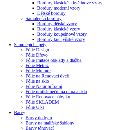
Bordury klasické a květinové vzory
Bordury moderní vzory
Dětské bordury
Samolepící bordury
Bordury dětské vzory
Bordury klasické vzory
Bordury koupelnové vzory
Bordury kuchyňské vzory
Samolepící tapety
Fólie Design
Fólie Dřevo
Fólie Imitace obklady a dlažba
Fólie Metráž
Fólie Mramor
Fólie na Renovaci dveří
Fólie na sklo
Fólie Natur přírodní
Fólie protisluneční na okna a sklo
Fólie Renovace nábytku
Fólie SKLADEM
Fólie UNI
Barvy
Barvy do bytu
Barvy na malířské šablony
Barvy tónovací