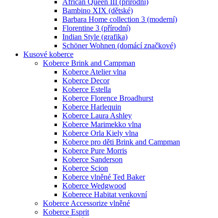
African Queen III (přírodní)
Bambino XIX (dětské)
Barbara Home collection 3 (moderní)
Florentine 3 (přírodní)
Indian Style (grafika)
Schöner Wohnen (domácí značkové)
Kusové koberce
Koberce Brink and Campman
Koberce Atelier vlna
Koberce Decor
Koberce Estella
Koberce Florence Broadhurst
Koberce Harlequin
Koberce Laura Ashley
Koberce Marimekko vlna
Koberce Orla Kiely vlna
Koberce pro děti Brink and Campman
Koberce Pure Morris
Koberce Sanderson
Koberce Scion
Koberce vlněné Ted Baker
Koberce Wedgwood
Koberece Habitat venkovní
Koberce Accessorize vlněné
Koberce Esprit