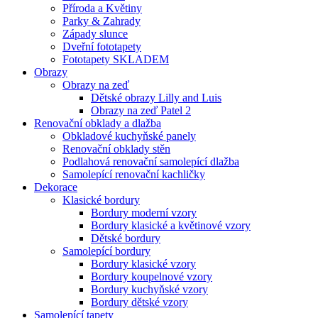
Příroda a Květiny
Parky & Zahrady
Západy slunce
Dveřní fototapety
Fototapety SKLADEM
Obrazy
Obrazy na zeď
Dětské obrazy Lilly and Luis
Obrazy na zeď Patel 2
Renovační obklady a dlažba
Obkladové kuchyňské panely
Renovační obklady stěn
Podlahová renovační samolepící dlažba
Samolepící renovační kachličky
Dekorace
Klasické bordury
Bordury moderní vzory
Bordury klasické a květinové vzory
Dětské bordury
Samolepící bordury
Bordury klasické vzory
Bordury koupelnové vzory
Bordury kuchyňské vzory
Bordury dětské vzory
Samolepící tapety