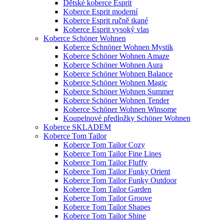
Dětské koberce Esprit
Koberce Esprit moderní
Koberce Esprit ručně tkané
Koberce Esprit vysoký vlas
Koberce Schöner Wohnen
Koberce Schnöner Wohnen Mystik
Koberce Schöner Wohnen Amaze
Koberce Schöner Wohnen Aura
Koberce Schöner Wohnen Balance
Koberce Schöner Wohnen Magic
Koberce Schöner Wohnen Summer
Koberce Schöner Wohnen Tender
Koberce Schöner Wohnen Winsome
Koupelnové předložky Schöner Wohnen
Koberce SKLADEM
Koberce Tom Tailor
Koberce Tom Tailor Cozy
Koberce Tom Tailor Fine Lines
Koberce Tom Tailor Fluffy
Koberce Tom Tailor Funky Orient
Koberce Tom Tailor Funky Outdoor
Koberce Tom Tailor Garden
Koberce Tom Tailor Groove
Koberce Tom Tailor Shapes
Koberce Tom Tailor Shine