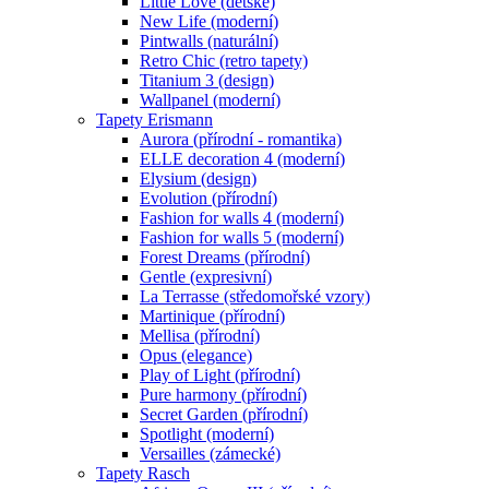
Little Love (dětské)
New Life (moderní)
Pintwalls (naturální)
Retro Chic (retro tapety)
Titanium 3 (design)
Wallpanel (moderní)
Tapety Erismann
Aurora (přírodní - romantika)
ELLE decoration 4 (moderní)
Elysium (design)
Evolution (přírodní)
Fashion for walls 4 (moderní)
Fashion for walls 5 (moderní)
Forest Dreams (přírodní)
Gentle (expresivní)
La Terrasse (středomořské vzory)
Martinique (přírodní)
Mellisa (přírodní)
Opus (elegance)
Play of Light (přírodní)
Pure harmony (přírodní)
Secret Garden (přírodní)
Spotlight (moderní)
Versailles (zámecké)
Tapety Rasch