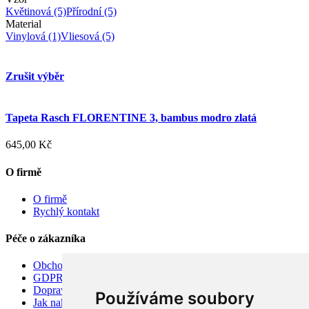
Květinová
(5)
Přírodní
(5)
Material
Vinylová
(1)
Vliesová
(5)
Zrušit výběr
Tapeta Rasch FLORENTINE 3, bambus modro zlatá
645,00 Kč
O firmě
O firmě
Rychlý kontakt
Péče o zákazníka
Obchodní podmínky
GDPR
Doprava
Používáme soubory
Jak nakupovat