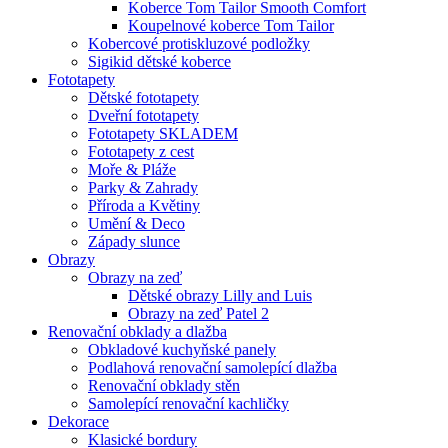
Koberce Tom Tailor Smooth Comfort
Koupelnové koberce Tom Tailor
Kobercové protiskluzové podložky
Sigikid dětské koberce
Fototapety
Dětské fototapety
Dveřní fototapety
Fototapety SKLADEM
Fototapety z cest
Moře & Pláže
Parky & Zahrady
Příroda a Květiny
Umění & Deco
Západy slunce
Obrazy
Obrazy na zeď
Dětské obrazy Lilly and Luis
Obrazy na zeď Patel 2
Renovační obklady a dlažba
Obkladové kuchyňské panely
Podlahová renovační samolepící dlažba
Renovační obklady stěn
Samolepící renovační kachličky
Dekorace
Klasické bordury