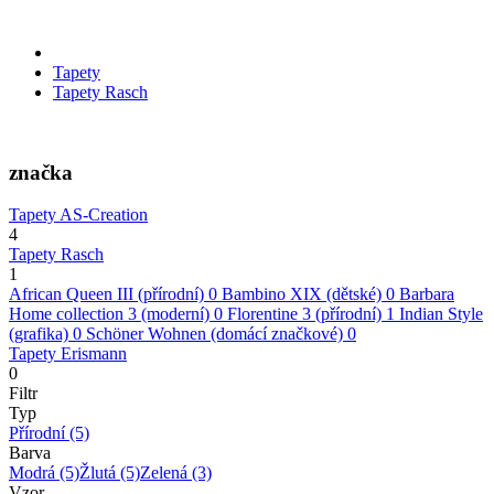
Tapety
Tapety Rasch
značka
Tapety AS-Creation
4
Tapety Rasch
1
African Queen III (přírodní)
0
Bambino XIX (dětské)
0
Barbara
Home collection 3 (moderní)
0
Florentine 3 (přírodní)
1
Indian Style
(grafika)
0
Schöner Wohnen (domácí značkové)
0
Tapety Erismann
0
Filtr
Typ
Přírodní
(5)
Barva
Modrá
(5)
Žlutá
(5)
Zelená
(3)
Vzor