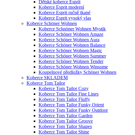
Dětské koberce Esprit
Koberce Esprit moderní
Koberce Esprit ručně tkané
Koberce Esprit vysoký vlas
Koberce Schöner Wohnen
Koberce Schnöner Wohnen Mystik
Koberce Schöner Wohnen Amaze
Koberce Schöner Wohnen Aura
Koberce Schöner Wohnen Balance
Koberce Schöner Wohnen Magic
Koberce Schöner Wohnen Summer
Koberce Schöner Wohnen Tender
Koberce Schöner Wohnen Winsome
Koupelnové předložky Schöner Wohnen
Koberce SKLADEM
Koberce Tom Tailor
Koberce Tom Tailor Cozy
Koberce Tom Tailor Fine Lines
Koberce Tom Tailor Fluffy
Koberce Tom Tailor Funky Orient
Koberce Tom Tailor Funky Outdoor
Koberce Tom Tailor Garden
Koberce Tom Tailor Groove
Koberce Tom Tailor Shapes
Koberce Tom Tailor Shine