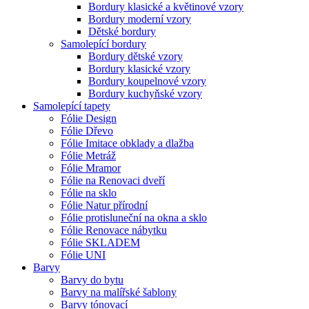
Bordury klasické a květinové vzory
Bordury moderní vzory
Dětské bordury
Samolepící bordury
Bordury dětské vzory
Bordury klasické vzory
Bordury koupelnové vzory
Bordury kuchyňské vzory
Samolepící tapety
Fólie Design
Fólie Dřevo
Fólie Imitace obklady a dlažba
Fólie Metráž
Fólie Mramor
Fólie na Renovaci dveří
Fólie na sklo
Fólie Natur přírodní
Fólie protisluneční na okna a sklo
Fólie Renovace nábytku
Fólie SKLADEM
Fólie UNI
Barvy
Barvy do bytu
Barvy na malířské šablony
Barvy tónovací