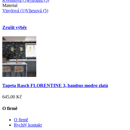
Květinová
(5)
Přírodní
(5)
Material
Vinylová
(1)
Vliesová
(5)
Zrušit výběr
Tapeta Rasch FLORENTINE 3, bambus modro zlatá
645,00 Kč
O firmě
O firmě
Rychlý kontakt