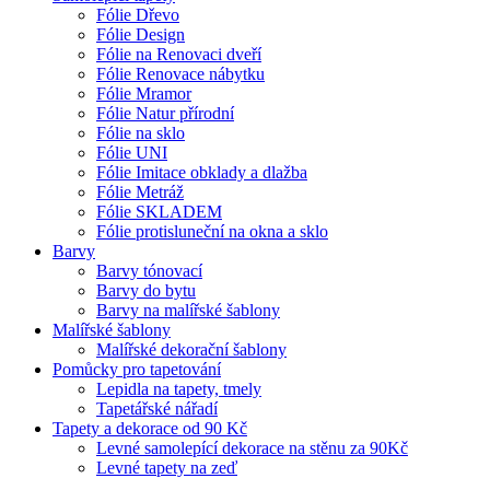
Fólie Dřevo
Fólie Design
Fólie na Renovaci dveří
Fólie Renovace nábytku
Fólie Mramor
Fólie Natur přírodní
Fólie na sklo
Fólie UNI
Fólie Imitace obklady a dlažba
Fólie Metráž
Fólie SKLADEM
Fólie protisluneční na okna a sklo
Barvy
Barvy tónovací
Barvy do bytu
Barvy na malířské šablony
Malířské šablony
Malířské dekorační šablony
Pomůcky pro tapetování
Lepidla na tapety, tmely
Tapetářské nářadí
Tapety a dekorace od 90 Kč
Levné samolepící dekorace na stěnu za 90Kč
Levné tapety na zeď