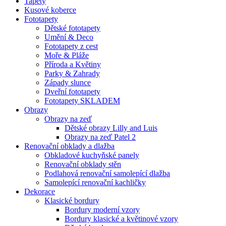
Tapety
Kusové koberce
Fototapety
Dětské fototapety
Umění & Deco
Fototapety z cest
Moře & Pláže
Příroda a Květiny
Parky & Zahrady
Západy slunce
Dveřní fototapety
Fototapety SKLADEM
Obrazy
Obrazy na zeď
Dětské obrazy Lilly and Luis
Obrazy na zeď Patel 2
Renovační obklady a dlažba
Obkladové kuchyňské panely
Renovační obklady stěn
Podlahová renovační samolepící dlažba
Samolepící renovační kachličky
Dekorace
Klasické bordury
Bordury moderní vzory
Bordury klasické a květinové vzory