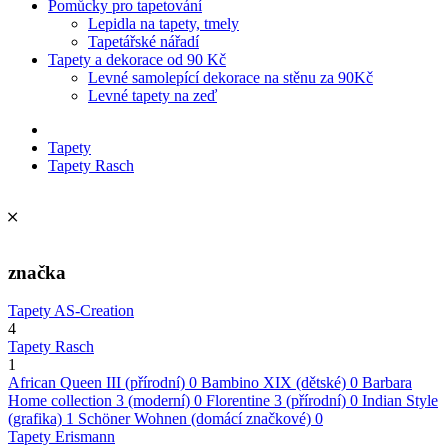
Pomůcky pro tapetování
Lepidla na tapety, tmely
Tapetářské nářadí
Tapety a dekorace od 90 Kč
Levné samolepící dekorace na stěnu za 90Kč
Levné tapety na zeď
Tapety
Tapety Rasch
značka
Tapety AS-Creation
4
Tapety Rasch
1
African Queen III (přírodní)
0
Bambino XIX (dětské)
0
Barbara
Home collection 3 (moderní)
0
Florentine 3 (přírodní)
0
Indian Style
(grafika)
1
Schöner Wohnen (domácí značkové)
0
Tapety Erismann