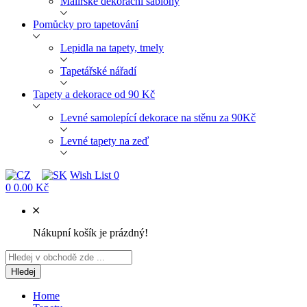
Malířské dekorační šablony
Pomůcky pro tapetování
Lepidla na tapety, tmely
Tapetářské nářadí
Tapety a dekorace od 90 Kč
Levné samolepící dekorace na stěnu za 90Kč
Levné tapety na zeď
Wish List
0
0
0.00 Kč
Nákupní košík je prázdný!
Hledej
Home