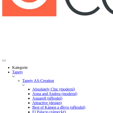
Kategorie
Tapety
Tapety AS-Creation
Absolutely Chic (moderní)
Anna and Andrea (moderní)
Aquarell (přírodní)
Attractive (design)
Best of Kámen a dřevo (přírodní)
El Palacio (zámecké)