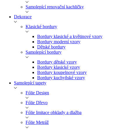
Samolepící renovační kachličky
Dekorace
Klasické bordury
Bordury klasické a květinové vzory
Bordury moderní vzory
Dětské bordury
Samolepící bordury
Bordury dětské vzory
Bordury klasické vzory
Bordury koupelnové vzory
Bordury kuchyňské vzory
Samolepící tapety
Fólie Design
Fólie Dřevo
Fólie Imitace obklady a dlažba
Fólie Metráž