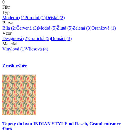
0
Filtr
Typ
Moderní
(1)
Přírodní
(1)
Dětské
(2)
Barva
Bílá
(2)
Červená
(3)
Modrá
(5)
Žlutá
(5)
Zelená
(3)
Oranžová
(1)
Vzor
Designová
(2)
Grafická
(5)
Domácí
(3)
Material
Vinylová
(1)
Vliesová
(4)
Zrušit výběr
Tapety do bytu INDIAN STYLE od Rasch, Grand entrance
žlutá