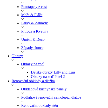
Fototapety z cest
Moře & Pláže
Parky & Zahrady
Příroda a Květiny
Umění & Deco
Západy slunce
Obrazy
Obrazy na zeď
Dětské obrazy Lilly and Luis
Obrazy na zeď Patel 2
Renovační obklady a dlažba
Obkladové kuchyňské panely
Podlahová renovační samolepící dlažba
Renovační obklady stěn