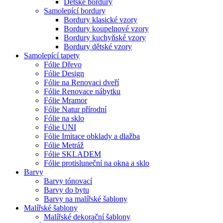
Dětské bordury
Samolepící bordury
Bordury klasické vzory
Bordury koupelnové vzory
Bordury kuchyňské vzory
Bordury dětské vzory
Samolepící tapety
Fólie Dřevo
Fólie Design
Fólie na Renovaci dveří
Fólie Renovace nábytku
Fólie Mramor
Fólie Natur přírodní
Fólie na sklo
Fólie UNI
Fólie Imitace obklady a dlažba
Fólie Metráž
Fólie SKLADEM
Fólie protisluneční na okna a sklo
Barvy
Barvy tónovací
Barvy do bytu
Barvy na malířské šablony
Malířské šablony
Malířské dekorační šablony