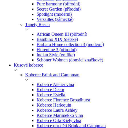
Pure harmony (přírodní)
Secret Garden (přírodní)
Spotlight (moderní)
Versailles (zámecké)
Tapety Rasch
African Queen III (přírodní)
Bambino XIX (dětské)
Barbara Home collection 3 (moderní)
Florentine 3 (přírodní)
Indian Style (grafika)
Schöner Wohnen (domácí značkové)
Kusové koberce
Koberce Brink and Campman
Koberce Atelier vlna
Koberce Decor
Koberce Estella
Koberce Florence Broadhurst
Koberce Harlequin
Koberce Laura Ashley
Koberce Marimekko vlna
Koberce Orla Kiely vlna
Koberce pro děti Brink and Campman