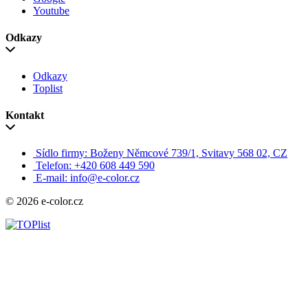
Youtube
Odkazy
Odkazy
Toplist
Kontakt
Sídlo firmy: Boženy Němcové 739/1, Svitavy 568 02, CZ
Telefon: +420 608 449 590
E-mail: info@e-color.cz
© 2026 e-color.cz