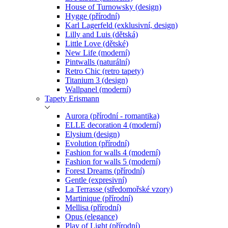
House of Turnowsky (design)
Hygge (přírodní)
Karl Lagerfeld (exklusivní, design)
Lilly and Luis (dětská)
Little Love (dětské)
New Life (moderní)
Pintwalls (naturální)
Retro Chic (retro tapety)
Titanium 3 (design)
Wallpanel (moderní)
Tapety Erismann
Aurora (přírodní - romantika)
ELLE decoration 4 (moderní)
Elysium (design)
Evolution (přírodní)
Fashion for walls 4 (moderní)
Fashion for walls 5 (moderní)
Forest Dreams (přírodní)
Gentle (expresivní)
La Terrasse (středomořské vzory)
Martinique (přírodní)
Mellisa (přírodní)
Opus (elegance)
Play of Light (přírodní)