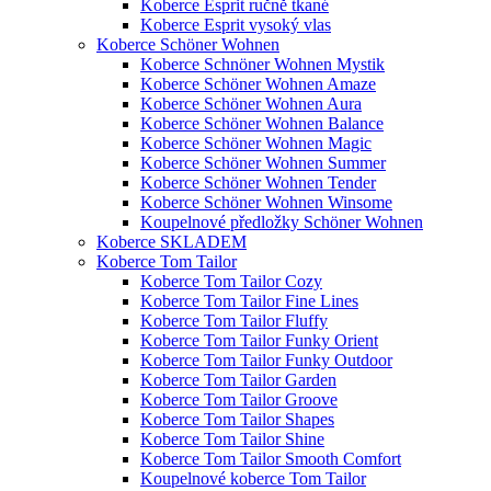
Koberce Esprit ručně tkané
Koberce Esprit vysoký vlas
Koberce Schöner Wohnen
Koberce Schnöner Wohnen Mystik
Koberce Schöner Wohnen Amaze
Koberce Schöner Wohnen Aura
Koberce Schöner Wohnen Balance
Koberce Schöner Wohnen Magic
Koberce Schöner Wohnen Summer
Koberce Schöner Wohnen Tender
Koberce Schöner Wohnen Winsome
Koupelnové předložky Schöner Wohnen
Koberce SKLADEM
Koberce Tom Tailor
Koberce Tom Tailor Cozy
Koberce Tom Tailor Fine Lines
Koberce Tom Tailor Fluffy
Koberce Tom Tailor Funky Orient
Koberce Tom Tailor Funky Outdoor
Koberce Tom Tailor Garden
Koberce Tom Tailor Groove
Koberce Tom Tailor Shapes
Koberce Tom Tailor Shine
Koberce Tom Tailor Smooth Comfort
Koupelnové koberce Tom Tailor