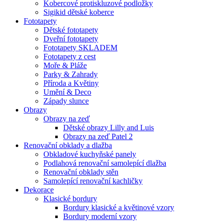
Kobercové protiskluzové podložky
Sigikid dětské koberce
Fototapety
Dětské fototapety
Dveřní fototapety
Fototapety SKLADEM
Fototapety z cest
Moře & Pláže
Parky & Zahrady
Příroda a Květiny
Umění & Deco
Západy slunce
Obrazy
Obrazy na zeď
Dětské obrazy Lilly and Luis
Obrazy na zeď Patel 2
Renovační obklady a dlažba
Obkladové kuchyňské panely
Podlahová renovační samolepící dlažba
Renovační obklady stěn
Samolepící renovační kachličky
Dekorace
Klasické bordury
Bordury klasické a květinové vzory
Bordury moderní vzory