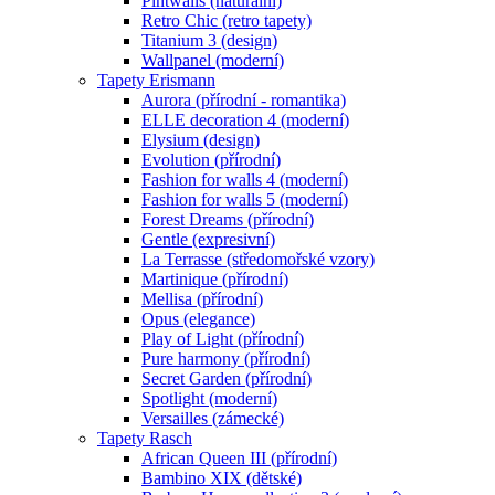
Pintwalls (naturální)
Retro Chic (retro tapety)
Titanium 3 (design)
Wallpanel (moderní)
Tapety Erismann
Aurora (přírodní - romantika)
ELLE decoration 4 (moderní)
Elysium (design)
Evolution (přírodní)
Fashion for walls 4 (moderní)
Fashion for walls 5 (moderní)
Forest Dreams (přírodní)
Gentle (expresivní)
La Terrasse (středomořské vzory)
Martinique (přírodní)
Mellisa (přírodní)
Opus (elegance)
Play of Light (přírodní)
Pure harmony (přírodní)
Secret Garden (přírodní)
Spotlight (moderní)
Versailles (zámecké)
Tapety Rasch
African Queen III (přírodní)
Bambino XIX (dětské)