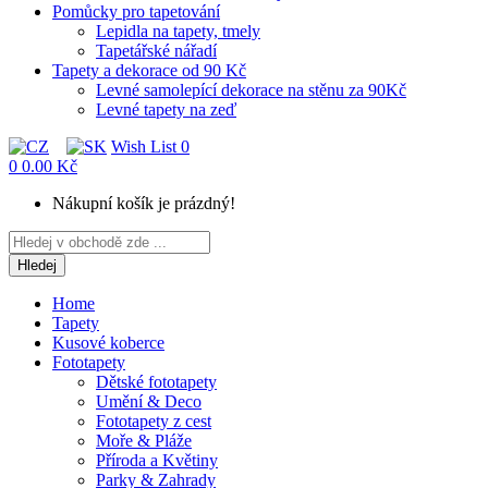
Pomůcky pro tapetování
Lepidla na tapety, tmely
Tapetářské nářadí
Tapety a dekorace od 90 Kč
Levné samolepící dekorace na stěnu za 90Kč
Levné tapety na zeď
Wish List
0
0
0.00 Kč
Nákupní košík je prázdný!
Hledej
Home
Tapety
Kusové koberce
Fototapety
Dětské fototapety
Umění & Deco
Fototapety z cest
Moře & Pláže
Příroda a Květiny
Parky & Zahrady