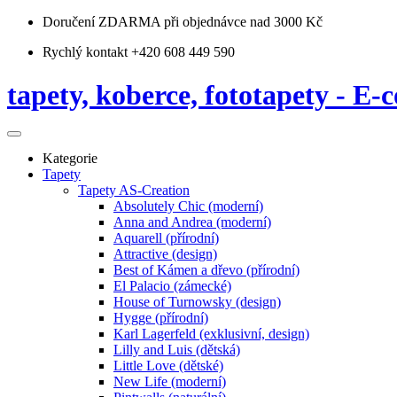
Doručení ZDARMA
při objednávce nad 3000 Kč
Rychlý kontakt +420 608 449 590
tapety, koberce, fototapety - E-c
Kategorie
Tapety
Tapety AS-Creation
Absolutely Chic (moderní)
Anna and Andrea (moderní)
Aquarell (přírodní)
Attractive (design)
Best of Kámen a dřevo (přírodní)
El Palacio (zámecké)
House of Turnowsky (design)
Hygge (přírodní)
Karl Lagerfeld (exklusivní, design)
Lilly and Luis (dětská)
Little Love (dětské)
New Life (moderní)