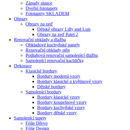
Západy slunce
Dveřní fototapety
Fototapety SKLADEM
Obrazy
Obrazy na zeď
Dětské obrazy Lilly and Luis
Obrazy na zeď Patel 2
Renovační obklady a dlažba
Obkladové kuchyňské panely
Renovační obklady stěn
Podlahová renovační samolepící dlažba
Samolepící renovační kachličky
Dekorace
Klasické bordury
Bordury moderní vzory
Bordury klasické a květinové vzory
Dětské bordury
Samolepící bordury
Bordury klasické vzory
Bordury koupelnové vzory
Bordury kuchyňské vzory
Bordury dětské vzory
Samolepící tapety
Fólie Dřevo
Fólie Design