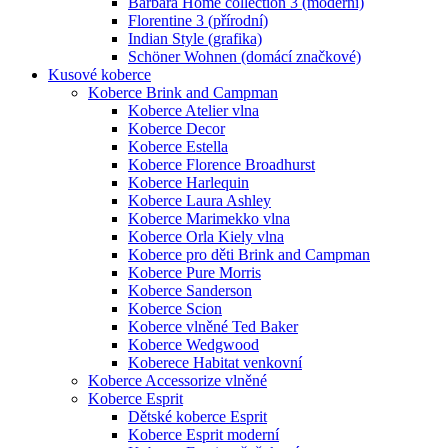
Barbara Home collection 3 (moderní)
Florentine 3 (přírodní)
Indian Style (grafika)
Schöner Wohnen (domácí značkové)
Kusové koberce
Koberce Brink and Campman
Koberce Atelier vlna
Koberce Decor
Koberce Estella
Koberce Florence Broadhurst
Koberce Harlequin
Koberce Laura Ashley
Koberce Marimekko vlna
Koberce Orla Kiely vlna
Koberce pro děti Brink and Campman
Koberce Pure Morris
Koberce Sanderson
Koberce Scion
Koberce vlněné Ted Baker
Koberce Wedgwood
Koberece Habitat venkovní
Koberce Accessorize vlněné
Koberce Esprit
Dětské koberce Esprit
Koberce Esprit moderní