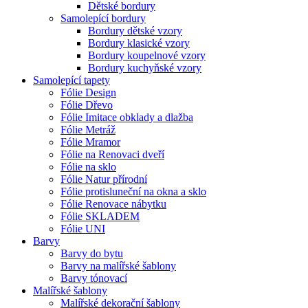
Dětské bordury
Samolepící bordury
Bordury dětské vzory
Bordury klasické vzory
Bordury koupelnové vzory
Bordury kuchyňské vzory
Samolepící tapety
Fólie Design
Fólie Dřevo
Fólie Imitace obklady a dlažba
Fólie Metráž
Fólie Mramor
Fólie na Renovaci dveří
Fólie na sklo
Fólie Natur přírodní
Fólie protisluneční na okna a sklo
Fólie Renovace nábytku
Fólie SKLADEM
Fólie UNI
Barvy
Barvy do bytu
Barvy na malířské šablony
Barvy tónovací
Malířské šablony
Malířské dekorační šablony