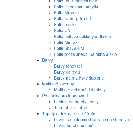
Fólie na Renovaci dveří
Fólie Renovace nábytku
Fólie Mramor
Fólie Natur přírodní
Fólie na sklo
Fólie UNI
Fólie Imitace obklady a dlažba
Fólie Metráž
Fólie SKLADEM
Fólie protisluneční na okna a sklo
Barvy
Barvy tónovací
Barvy do bytu
Barvy na malířské šablony
Malířské šablony
Malířské dekorační šablony
Pomůcky pro tapetování
Lepidla na tapety, tmely
Tapetářské nářadí
Tapety a dekorace od 90 Kč
Levné samolepící dekorace na stěnu za 
Levné tapety na zeď