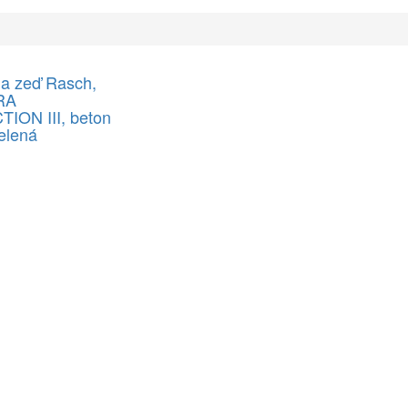
na zeď Rasch,
RA
ION III, beton
elená