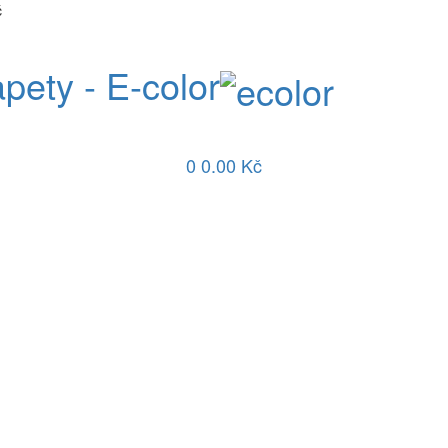
č
apety - E-color
0
0.00 Kč