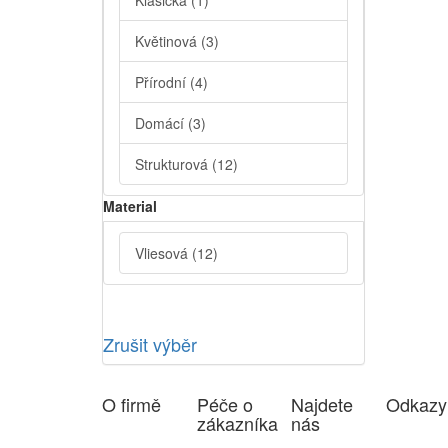
Klasická
(1)
Květinová
(3)
Přírodní
(4)
Domácí
(3)
Strukturová
(12)
Material
Vliesová
(12)
Zrušit výběr
O firmě
Péče o
Najdete
Odkazy
zákazníka
nás