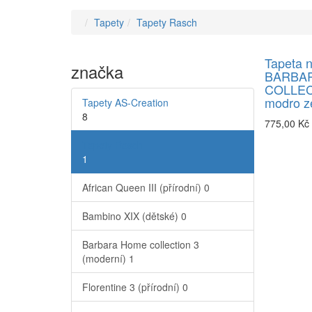
Tapety
Tapety Rasch
Tapeta 
značka
BARBA
COLLECT
modro z
Tapety AS-Creation
8
775,00 Kč
Tapety Rasch
1
African Queen III (přírodní)
0
Bambino XIX (dětské)
0
Barbara Home collection 3
(moderní)
1
Florentine 3 (přírodní)
0