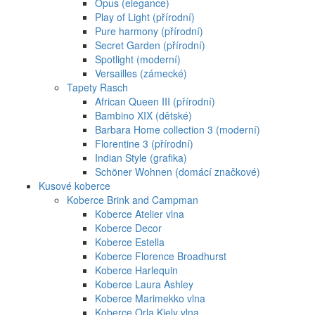
Opus (elegance)
Play of Light (přírodní)
Pure harmony (přírodní)
Secret Garden (přírodní)
Spotlight (moderní)
Versailles (zámecké)
Tapety Rasch
African Queen III (přírodní)
Bambino XIX (dětské)
Barbara Home collection 3 (moderní)
Florentine 3 (přírodní)
Indian Style (grafika)
Schöner Wohnen (domácí značkové)
Kusové koberce
Koberce Brink and Campman
Koberce Atelier vlna
Koberce Decor
Koberce Estella
Koberce Florence Broadhurst
Koberce Harlequin
Koberce Laura Ashley
Koberce Marimekko vlna
Koberce Orla Kiely vlna