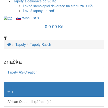
Tapety a dekorace od 90 Kč
Levné samolepící dekorace na stěnu za 90Kč
Levné tapety na zeď
Wish List
0
0
0.00 Kč
Tapety
Tapety Rasch
značka
Tapety AS-Creation
5
Tapety Rasch
1
African Queen III (přírodní)
0